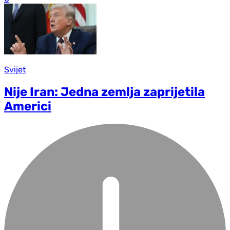
Svijet
Nije Iran: Jedna zemlja zaprijetila
Americi