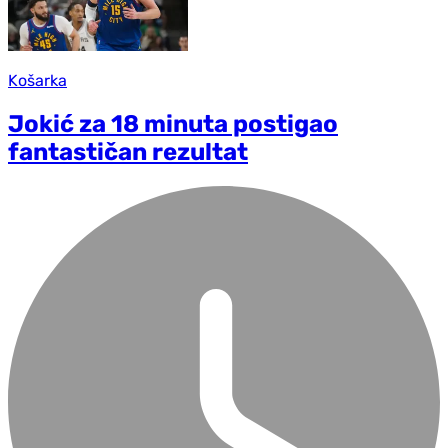
Košarka
Jokić za 18 minuta postigao
fantastičan rezultat