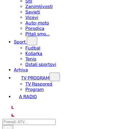
Stil
Zanimljivosti
Savjeti
Vicevi
Auto-moto
Porodica
Pitali smo...
Sport
Fudbal
Košarka
Tenis
Ostali sportovi
Arhiva
TV PROGRAM
ТV Raspored
Program
A RADIO
L