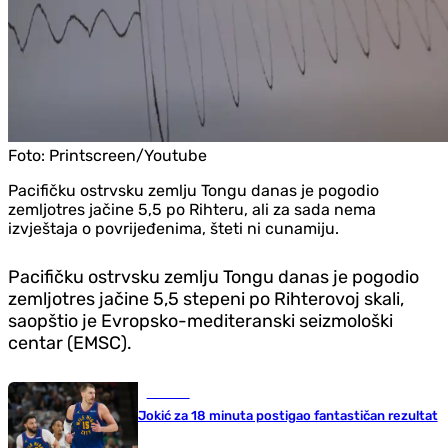
Foto:
Printscreen/Youtube
Pacifičku ostrvsku zemlju Tongu danas je pogodio
zemljotres jačine 5,5 po Rihteru, ali za sada nema
izvještaja o povrijeđenima, šteti ni cunamiju.
Pacifičku ostrvsku zemlju Tongu danas je pogodio
zemljotres jačine 5,5 stepeni po Rihterovoj skali,
saopštio je Evropsko-mediteranski seizmološki
centar (EMSC).
Košarka
Jokić za 18 minuta postigao fantastičan rezultat