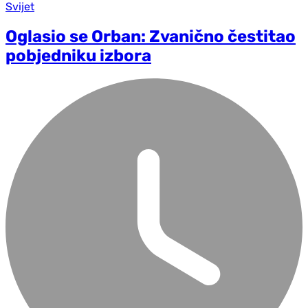
Svijet
Oglasio se Orban: Zvanično čestitao
pobjedniku izbora