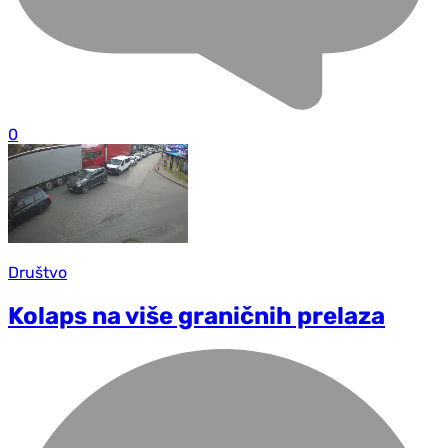
0
Društvo
Kolaps na više graničnih prelaza