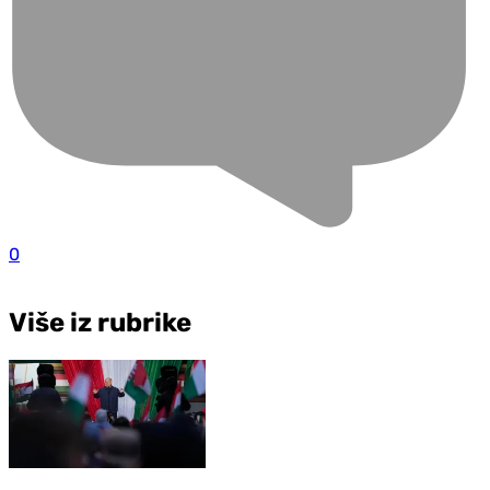
0
Više iz rubrike