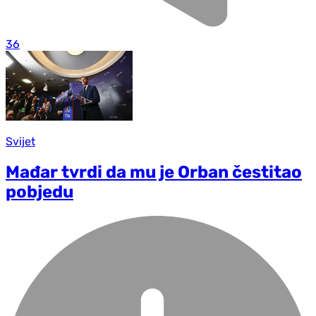
36
Svijet
Mađar tvrdi da mu je Orban čestitao
pobjedu