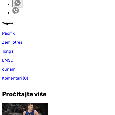
Tag
ovi
:
Pacifik
Zemljotres
Tonga
EMSC
cunami
Komentari
(0)
Pročitajte više