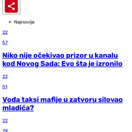
Najnovije
22
57
Niko nije očekivao prizor u kanalu
kod Novog Sada: Evo šta je izronilo
22
51
Vođa taksi mafije u zatvoru silovao
mladića?
22
29