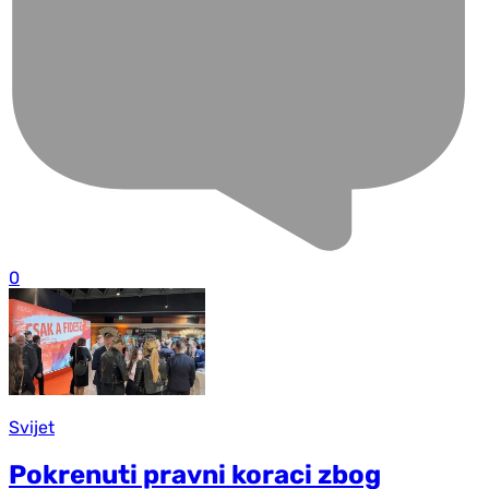
0
Svijet
Pokrenuti pravni koraci zbog