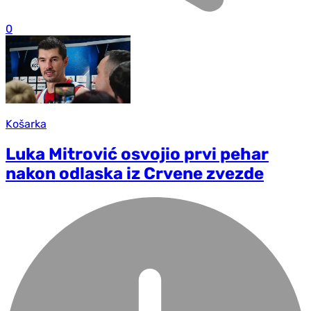
0
Košarka
Luka Mitrović osvojio prvi pehar
nakon odlaska iz Crvene zvezde