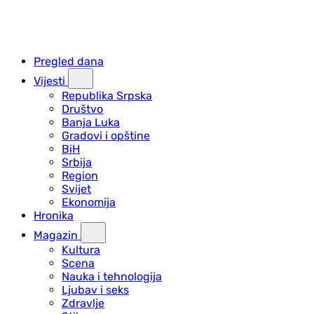
Pregled dana
Vijesti
Republika Srpska
Društvo
Banja Luka
Gradovi i opštine
BiH
Srbija
Region
Svijet
Ekonomija
Hronika
Magazin
Kultura
Scena
Nauka i tehnologija
Ljubav i seks
Zdravlje