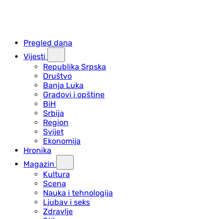
Pregled dana
Vijesti
Republika Srpska
Društvo
Banja Luka
Gradovi i opštine
BiH
Srbija
Region
Svijet
Ekonomija
Hronika
Magazin
Kultura
Scena
Nauka i tehnologija
Ljubav i seks
Zdravlje