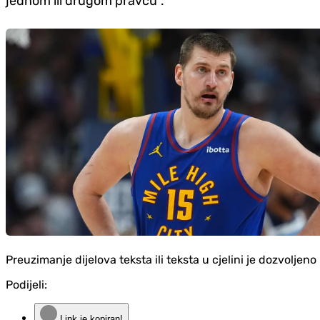
jednom ili drugom pravcu".
Preuzimanje dijelova teksta ili teksta u cjelini je dozvolje
Podijeli:
Link je kopiran!