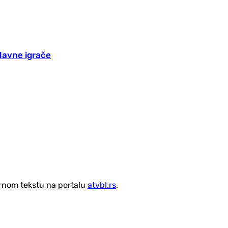
lavne igrače
vornom tekstu na portalu
atvbl.rs
.