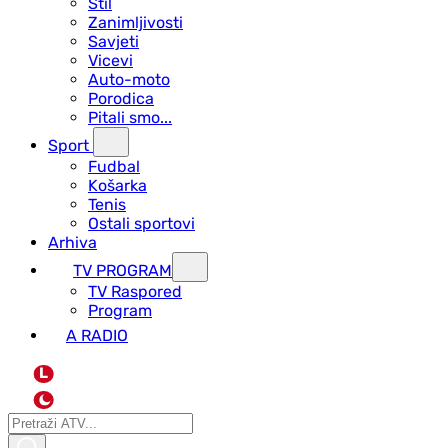
Stil
Zanimljivosti
Savjeti
Vicevi
Auto-moto
Porodica
Pitali smo...
Sport
Fudbal
Košarka
Tenis
Ostali sportovi
Arhiva
TV PROGRAM
ТV Raspored
Program
A RADIO
L