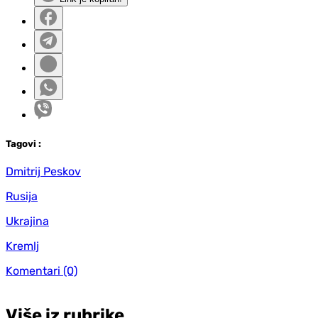
Tag
ovi
:
Dmitrij Peskov
Rusija
Ukrajina
Kremlj
Komentari
(0)
Više iz rubrike