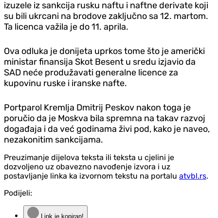
izuzele iz sankcija rusku naftu i naftne derivate koji
su bili ukrcani na brodove zaključno sa 12. martom.
Ta licenca važila je do 11. aprila.
Ova odluka je donijeta uprkos tome što je američki
ministar finansija Skot Besent u sredu izjavio da
SAD neće produžavati generalne licence za
kupovinu ruske i iranske nafte.
Portparol Kremlja Dmitrij Peskov nakon toga je
poručio da je Moskva bila spremna na takav razvoj
događaja i da već godinama živi pod, kako je naveo,
nezakonitim sankcijama.
Preuzimanje dijelova teksta ili teksta u cjelini je
dozvoljeno uz obavezno navođenje izvora i uz
postavljanje linka ka izvornom tekstu na portalu
atvbl.rs
.
Podijeli:
Link je kopiran!