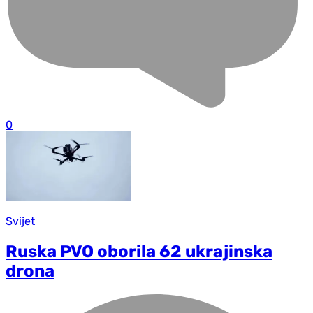
0
Svijet
Ruska PVO oborila 62 ukrajinska
drona