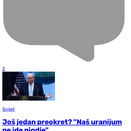
2
Svijet
Još jedan preokret? "Naš uranijum
ne ide nigdje"