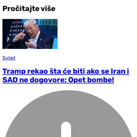
Pročitajte više
Svijet
Tramp rekao šta će biti ako se Iran i
SAD ne dogovore: Opet bombe!