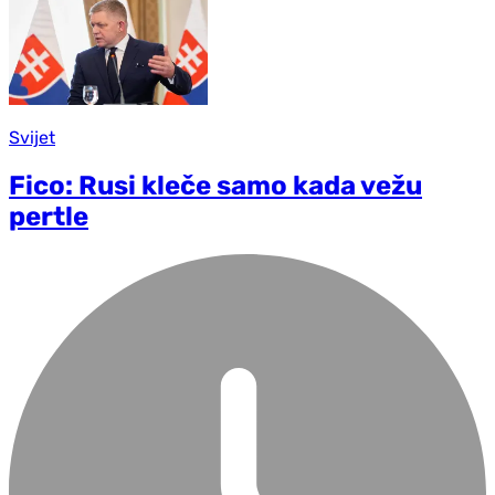
Svijet
Fico: Rusi kleče samo kada vežu
pertle