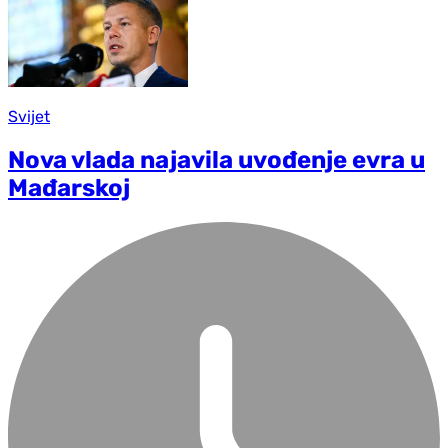
Svijet
Nova vlada najavila uvođenje evra u
Mađarskoj