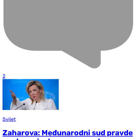
2
Svijet
Zaharova: Međunarodni sud pravde