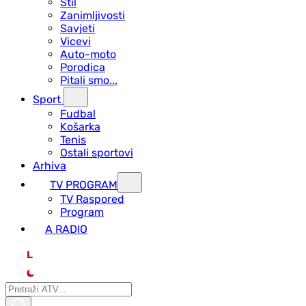
Stil
Zanimljivosti
Savjeti
Vicevi
Auto-moto
Porodica
Pitali smo...
Sport
Fudbal
Košarka
Tenis
Ostali sportovi
Arhiva
TV PROGRAM
ТV Raspored
Program
A RADIO
L