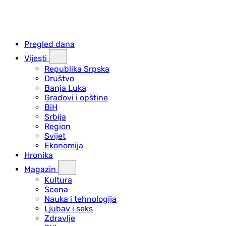
Pregled dana
Vijesti
Republika Srpska
Društvo
Banja Luka
Gradovi i opštine
BiH
Srbija
Region
Svijet
Ekonomija
Hronika
Magazin
Kultura
Scena
Nauka i tehnologija
Ljubav i seks
Zdravlje