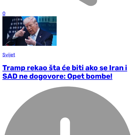
0
Svijet
Tramp rekao šta će biti ako se Iran i
SAD ne dogovore: Opet bombe!