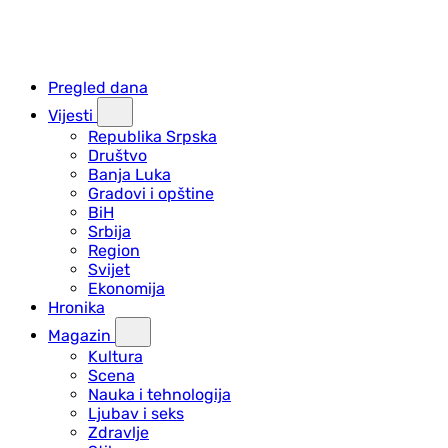
Pregled dana
Vijesti
Republika Srpska
Društvo
Banja Luka
Gradovi i opštine
BiH
Srbija
Region
Svijet
Ekonomija
Hronika
Magazin
Kultura
Scena
Nauka i tehnologija
Ljubav i seks
Zdravlje