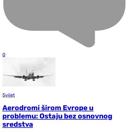
0
Svijet
Aerodromi širom Evrope u
problemu: Ostaju bez osnovnog
sredstva