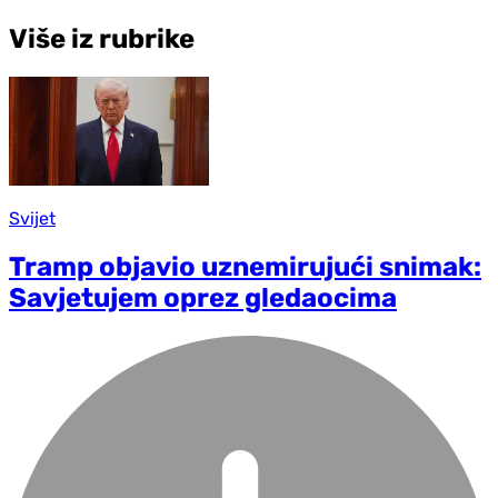
Više iz rubrike
Svijet
Tramp objavio uznemirujući snimak:
Savjetujem oprez gledaocima