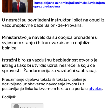
Tramp objavio uznemirujući snimak: Savjetujem
oprez gledaocima
U nesreći su povrijeđeni instruktor i pilot na obuci iz
vazduhoplovne baze Salon-de-Provans.
Ministarstvo je navelo da su obojica pronađeni u
svjesnom stanju i hitno evakuisani u najbliže
bolnice.
Istražni biro za vazdušnu bezbjednost otvorio je
istragu kako bi utvrdio uzrok nesreće, a koju će
sprovesti i Žandarmerija za vazdušni saobraćaj.
Preuzimanje dijelova teksta ili teksta u cjelini je
dozvoljeno uz obavezno navođenje izvora i uz
postavljanje linka ka izvornom tekstu na portalu
atvbl.rs
.
Podijeli: