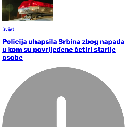
Svijet
Policija uhapsila Srbina zbog napada
u kom su povrijeđene četiri starije
osobe