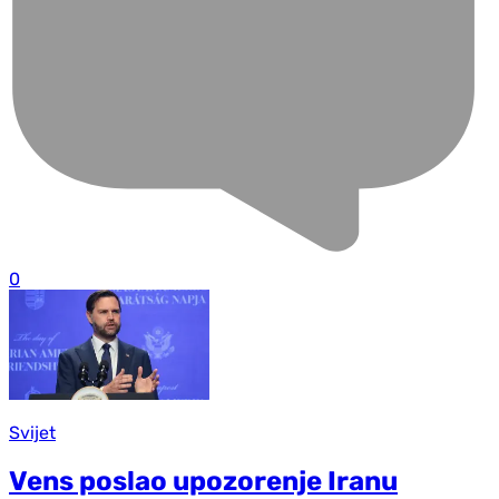
0
Svijet
Vens poslao upozorenje Iranu