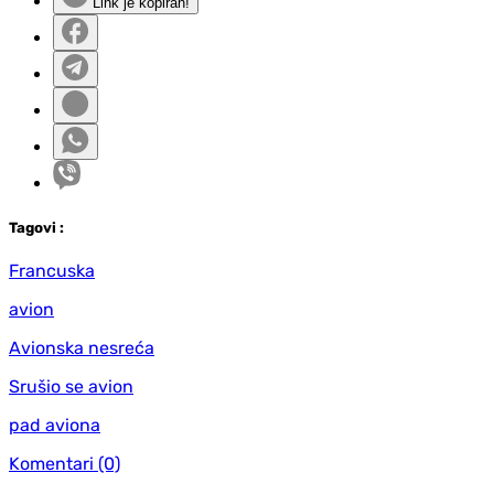
Link je kopiran!
Tag
ovi
:
Francuska
avion
Avionska nesreća
Srušio se avion
pad aviona
Komentari
(0)