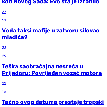
kod Novog Sada: Evo šta je izronilo
22
51
Vođa taksi mafije u zatvoru silovao
mladića?
22
29
Teška saobraćajna nesreća u
Prijedoru: Povrijeđen vozač motora
22
16
Tačno ovog datuma prestaje tropski