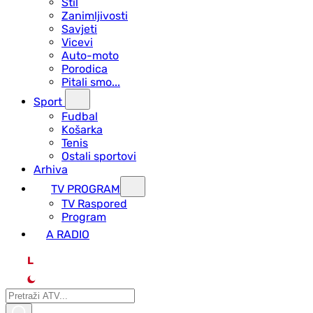
Stil
Zanimljivosti
Savjeti
Vicevi
Auto-moto
Porodica
Pitali smo...
Sport
Fudbal
Košarka
Tenis
Ostali sportovi
Arhiva
TV PROGRAM
ТV Raspored
Program
A RADIO
L