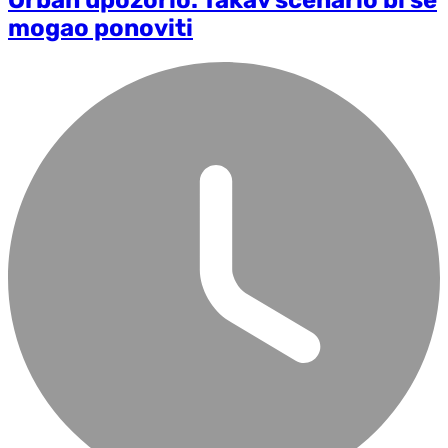
Orban upozorio: Takav scenario bi se
mogao ponoviti