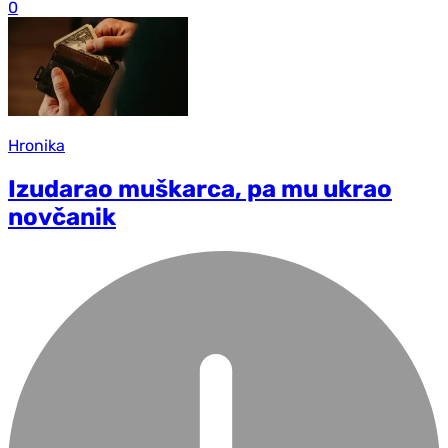
0
Hronika
Izudarao muškarca, pa mu ukrao
novčanik