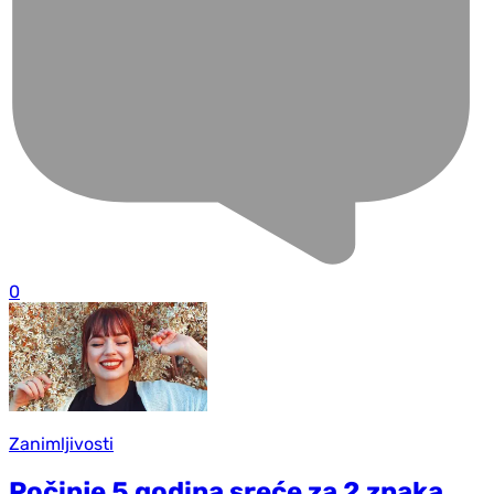
0
Zanimljivosti
Počinje 5 godina sreće za 2 znaka