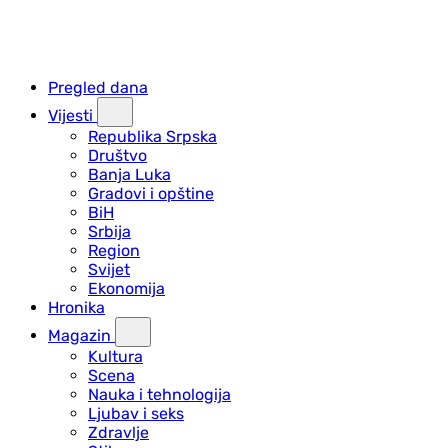
Pregled dana
Vijesti
Republika Srpska
Društvo
Banja Luka
Gradovi i opštine
BiH
Srbija
Region
Svijet
Ekonomija
Hronika
Magazin
Kultura
Scena
Nauka i tehnologija
Ljubav i seks
Zdravlje