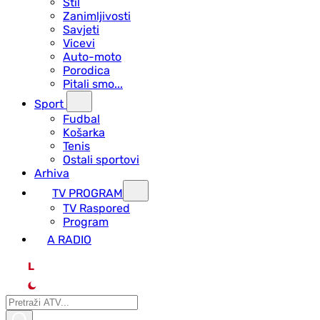
Stil
Zanimljivosti
Savjeti
Vicevi
Auto-moto
Porodica
Pitali smo...
Sport
Fudbal
Košarka
Tenis
Ostali sportovi
Arhiva
TV PROGRAM
ТV Raspored
Program
A RADIO
L