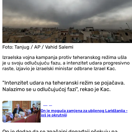
Foto:
Tanjug / AP / Vahid Salemi
Izraelska vojna kampanja protiv teheranskog režima ušla
je u svoju odlučujuću fazu, a intenzitet udara progresivno
raste, izjavio je izraelski ministar odbrane Izrael Kac.
"Intenzitet udara na teheranski režim se pojačava.
Nalazimo se u odlučujućoj fazi", rekao je Kac.
Svijet
On je moguća zamjena za ubijenog Laridžanija -
još je okrutniji
On je dodao da se značajni događaji očekuju na