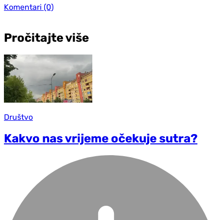
Komentari
(0)
Pročitajte više
Društvo
Kakvo nas vrijeme očekuje sutra?