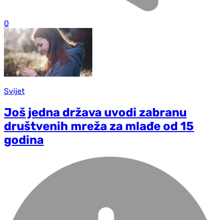
0
Svijet
Još jedna država uvodi zabranu
društvenih mreža za mlađe od 15
godina