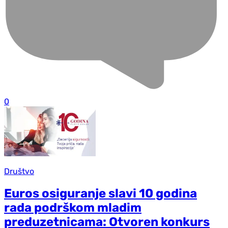
0
Društvo
Euros osiguranje slavi 10 godina
rada podrškom mladim
preduzetnicama: Otvoren konkurs