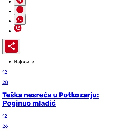
Najnovije
12
28
Teška nesreća u Potkozarju:
Poginuo mladić
12
26