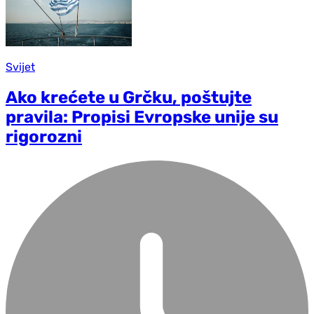
Svijet
Ako krećete u Grčku, poštujte
pravila: Propisi Evropske unije su
rigorozni