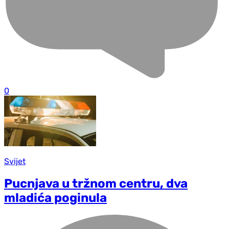
0
Svijet
Pucnjava u tržnom centru, dva
mladića poginula