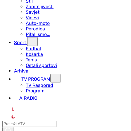
Stil
Zanimljivosti
Savjeti
Vicevi
Auto-moto
Porodica
Pitali smo...
Sport
Fudbal
Košarka
Tenis
Ostali sportovi
Arhiva
TV PROGRAM
ТV Raspored
Program
A RADIO
L