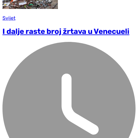
Svijet
I dalje raste broj žrtava u Venecueli