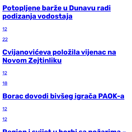
Potopljene barže u Dunavu radi
podizanja vodostaja
12
22
Cvijanovićeva položila vijenac na
Novom Zejtinliku
12
18
Borac dovodi bivšeg igrača PAOK-a
12
12