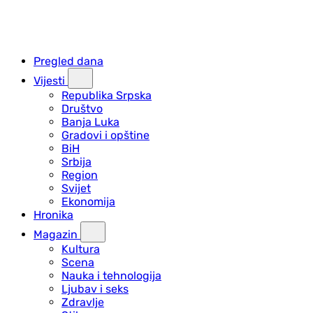
Pregled dana
Vijesti
Republika Srpska
Društvo
Banja Luka
Gradovi i opštine
BiH
Srbija
Region
Svijet
Ekonomija
Hronika
Magazin
Kultura
Scena
Nauka i tehnologija
Ljubav i seks
Zdravlje