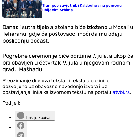
Trampov savjetnik i Kalabuhov na pomenu
ubijenim Srbima
Danas i sutra tijelo ajatolaha biće izloženo u Mosali u
Teheranu, gdje će poštovaoci moći da mu odaju
posljednju počast.
Pogrebne ceremonije biće održane 7. jula, a ukop će
biti obavljen u četvrtak, 9. jula u njegovom rodnom
gradu Mašhadu.
Preuzimanje dijelova teksta ili teksta u cjelini je
dozvoljeno uz obavezno navođenje izvora i uz
postavljanje linka ka izvornom tekstu na portalu
atvbl.rs
.
Podijeli:
Link je kopiran!