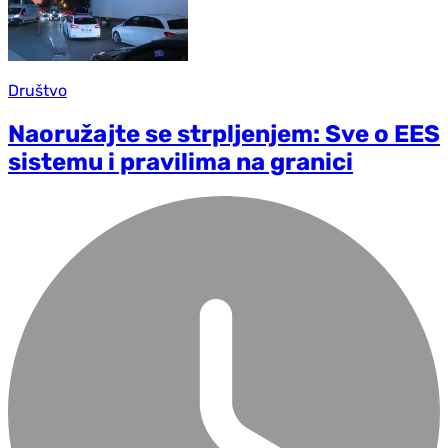
Društvo
Naoružajte se strpljenjem: Sve o EES
sistemu i pravilima na granici