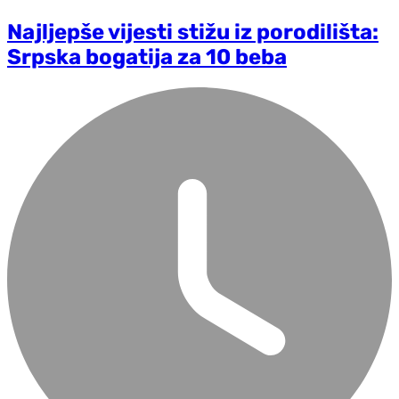
Najljepše vijesti stižu iz porodilišta:
Srpska bogatija za 10 beba