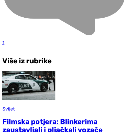
1
Više iz rubrike
Svijet
Filmska potjera: Blinkerima
zaustavljali i pljačkali vozače