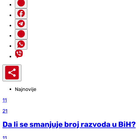
Najnovije
11
21
Da li se smanjuje broj razvoda u BiH?
11