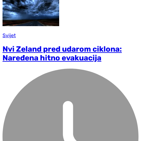
Svijet
Nvi Zeland pred udarom ciklona:
Naređena hitno evakuacija