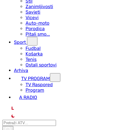
Stil
Zanimljivosti
Savjeti
Vicevi
Auto-moto
Porodica
Pitali smo...
Sport
Fudbal
Košarka
Tenis
Ostali sportovi
Arhiva
TV PROGRAM
ТV Raspored
Program
A RADIO
L