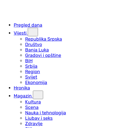
Pregled dana
Vijesti
Republika Srpska
Društvo
Banja Luka
Gradovi i opštine
BiH
Srbija
Region
Svijet
Ekonomija
Hronika
Magazin
Kultura
Scena
Nauka i tehnologija
Ljubav i seks
Zdravlje