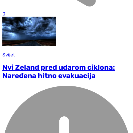
0
Svijet
Nvi Zeland pred udarom ciklona:
Naređena hitno evakuacija