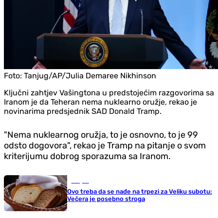
Foto:
Tanjug/AP/Julia Demaree Nikhinson
Ključni zahtjev Vašingtona u predstojećim razgovorima sa
Iranom je da Teheran nema nuklearno oružje, rekao je
novinarima predsjednik SAD Donald Tramp.
"Nema nuklearnog oružja, to je osnovno, to je 99
odsto dogovora", rekao je Tramp na pitanje o svom
kriterijumu dobrog sporazuma sa Iranom.
Savjeti
Ovo treba da se nađe na trpezi za Veliku subotu:
Večera je posebno stroga