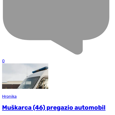
0
Hronika
Muškarca (46) pregazio automobil