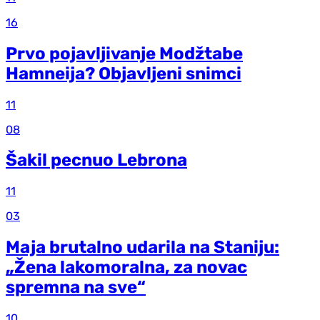
16
Prvo pojavljivanje Modžtabe
Hamneija? Objavljeni snimci
11
08
Šakil pecnuo Lebrona
11
03
Maja brutalno udarila na Staniju:
„Žena lakomoralna, za novac
spremna na sve“
10