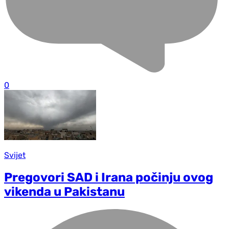
0
Svijet
Pregovori SAD i Irana počinju ovog
vikenda u Pakistanu