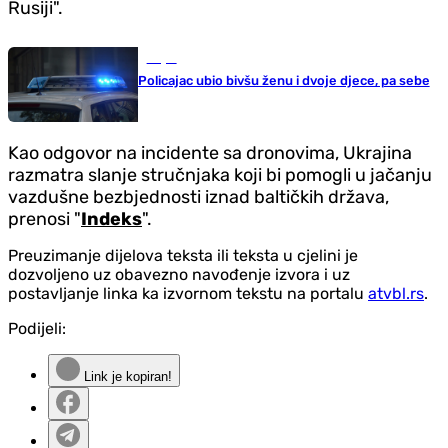
Rusiji".
Svijet
Policajac ubio bivšu ženu i dvoje djece, pa sebe
Kao odgovor na incidente sa dronovima, Ukrajina
razmatra slanje stručnjaka koji bi pomogli u jačanju
vazdušne bezbjednosti iznad baltičkih država,
prenosi "
Indeks
".
Preuzimanje dijelova teksta ili teksta u cjelini je
dozvoljeno uz obavezno navođenje izvora i uz
postavljanje linka ka izvornom tekstu na portalu
atvbl.rs
.
Podijeli:
Link je kopiran!