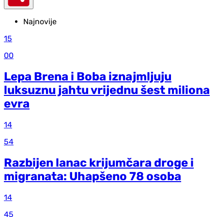
Najnovije
15
00
Lepa Brena i Boba iznajmljuju
luksuznu jahtu vrijednu šest miliona
evra
14
54
Razbijen lanac krijumčara droge i
migranata: Uhapšeno 78 osoba
14
45