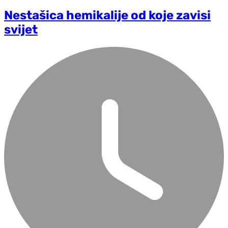
Nestašica hemikalije od koje zavisi
svijet