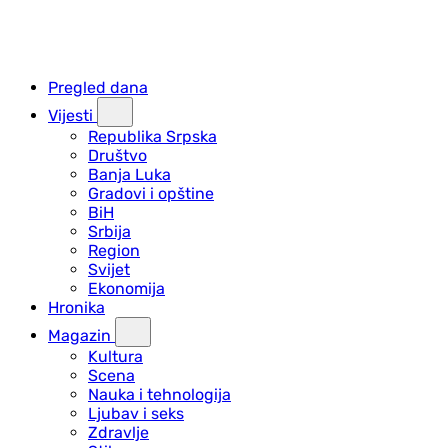
Pregled dana
Vijesti
Republika Srpska
Društvo
Banja Luka
Gradovi i opštine
BiH
Srbija
Region
Svijet
Ekonomija
Hronika
Magazin
Kultura
Scena
Nauka i tehnologija
Ljubav i seks
Zdravlje