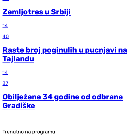
Zemljotres u Srbiji
14
40
Raste broj poginulih u pucnjavi na
Tajlandu
14
37
Obilježene 34 godine od odbrane
Gradiške
Trenutno na programu