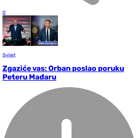
0
Svijet
Zgaziće vas: Orban poslao poruku
Peteru Mađaru