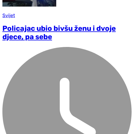
Svijet
Policajac ubio bivšu ženu i dvoje
djece, pa sebe