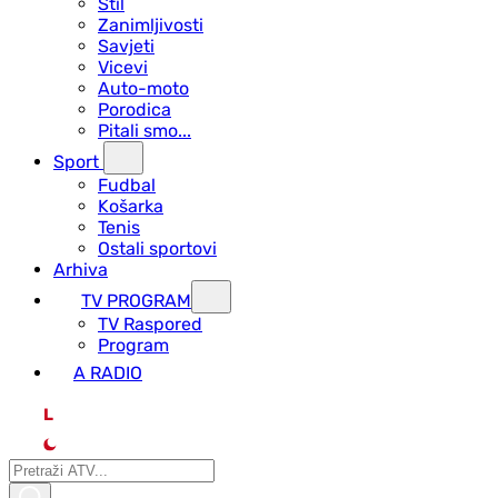
Stil
Zanimljivosti
Savjeti
Vicevi
Auto-moto
Porodica
Pitali smo...
Sport
Fudbal
Košarka
Tenis
Ostali sportovi
Arhiva
TV PROGRAM
ТV Raspored
Program
A RADIO
L