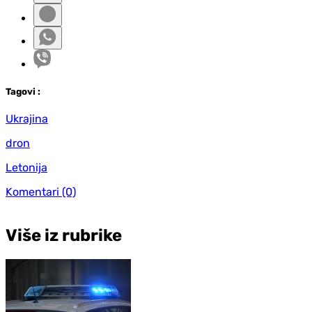
Tag
ovi
:
Ukrajina
dron
Letonija
Komentari
(0)
Više iz rubrike