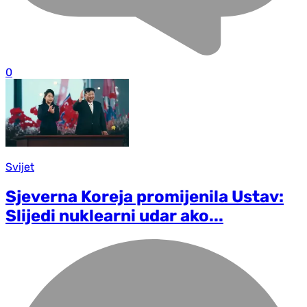
0
Svijet
Sjeverna Koreja promijenila Ustav:
Slijedi nuklearni udar ako...