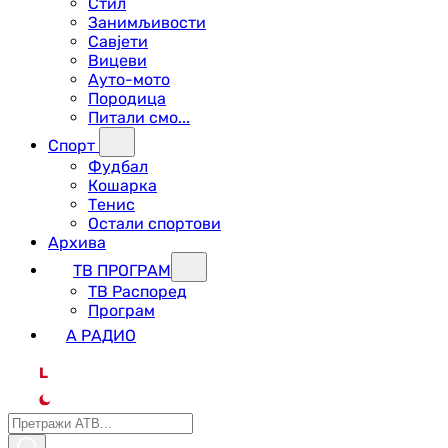
Стил
Занимљивости
Савјети
Вицеви
Ауто-мото
Породица
Питали смо...
Спорт
Фудбал
Кошарка
Тенис
Остали спортови
Архива
ТВ ПРОГРАМ
ТВ Распоред
Програм
А РАДИО
L