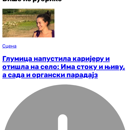
Сцена
Глумица напустила каријеру и
отишла на село: Има стоку и њиву,
а сада и органски парадајз