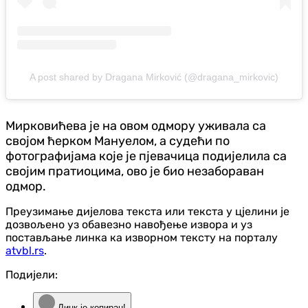
A post shared by Dragana Mirković (@dragana_mirkovic)
Мирковићева је на овом одмору уживала са
својом ћерком Мануелом, а судећи по
фотографијама које је пјевачица подијелила са
својим пратиоцима, ово је био незабораван
одмор.
Преузимање дијелова текста или текста у цјелини је
дозвољено уз обавезно навођење извора и уз
постављање линка ка изворном тексту на порталу
atvbl.rs
.
Подијели:
Линк је копиран!