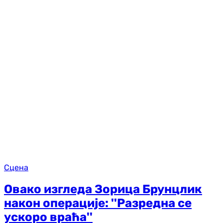
Сцена
Овако изгледа Зорица Брунцлик
након операције: ''Разредна се
ускоро враћа''