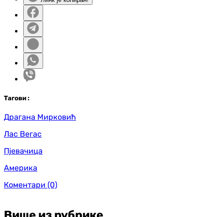
Таг
ови
:
Драгана Мирковић
Лас Вегас
Пјевачица
Америка
Коментари
(0)
Више из рубрике