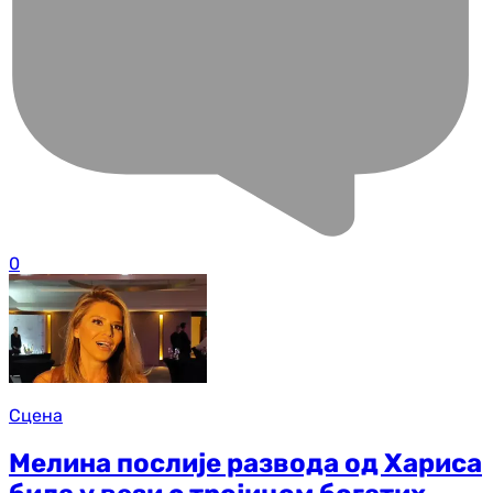
0
Сцена
Мелина послије развода од Хариса