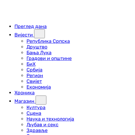
Преглед дана
Вијести
Република Српска
Друштво
Бања Лука
Градови и општине
БиХ
Србија
Регион
Свијет
Економија
Хроника
Магазин
Култура
Сцена
Наука и технологија
Љубав и секс
Здравље