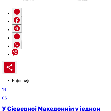
Најновије
14
05
У Сјеверној Македонији у једном