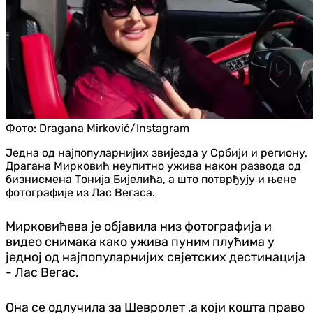
Фото:
Dragana Mirković/Instagram
Једна од најпопуларнијих звијезда у Србији и региону,
Драгана Мирковић неупитно ужива након развода од
бизнисмена Тонија Бијелића, а што потврђују и њене
фотографије из Лас Вегаса.
Мирковићева је објавила низ фотографија и
видео снимака како ужива пуним плућима у
једној од најпопуларнијих свјетских дестинација
- Лас Вегас.
Она се одлучила за Шевролет ,а који кошта право