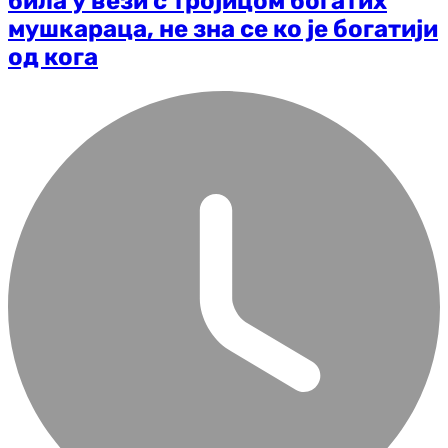
била у вези с тројицом богатих
мушкараца, не зна се ко је богатији
од кога