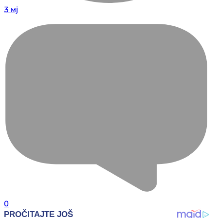
3 мј
0