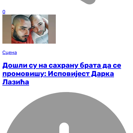
0
Сцена
Дошли су на сахрану брата да се
промовишу: Исповијест Дарка
Лазића