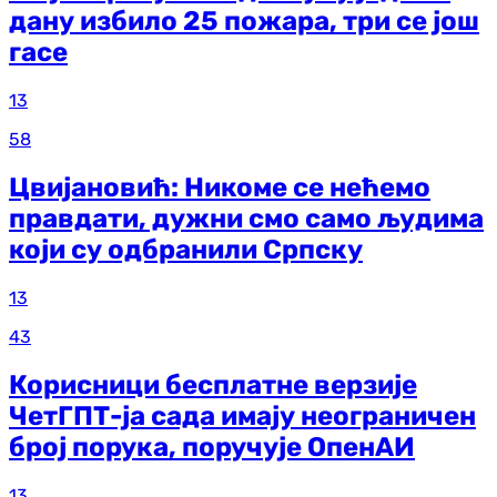
дану избило 25 пожара, три се још
гасе
13
58
Цвијановић: Никоме се нећемо
правдати, дужни смо само људима
који су одбранили Српску
13
43
Корисници бесплатне верзије
ЧетГПТ-ја сада имају неограничен
број порука, поручује ОпенАИ
13