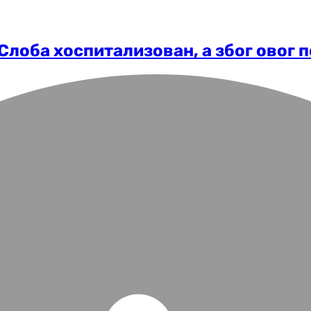
Слоба хоспитализован, а због овог п