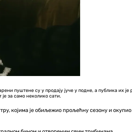
рени пуштене су у продају јуче у подне, а публика их ј
је за само неколико сати.
ру, којима је обиљежио прољећну сезону и окупио ф
ентралном бином и отвореним свим трибинама.