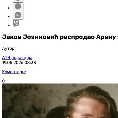
Јаков Јозиновић распродао Арену з
Аутор:
АТВ редакција
19.05.2026
08:33
Коментари:
0