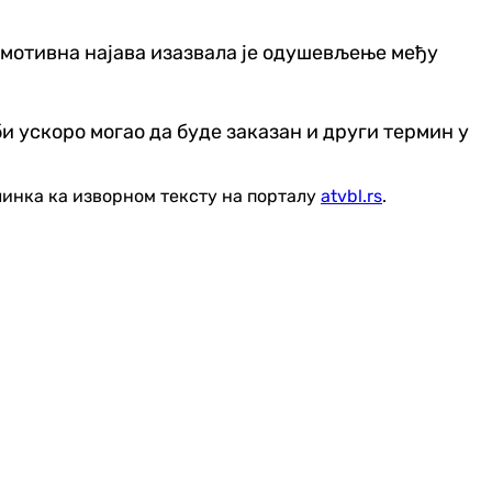
 емотивна најава изазвала је одушевљење међу
и ускоро могао да буде заказан и други термин у
линка ка изворном тексту на порталу
atvbl.rs
.