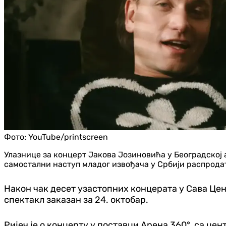
Фото:
YouTube/printscreen
Улазнице за концерт Јакова Јозиновића у Београдској а
самостални наступ младог извођача у Србији распродат 
Након чак десет узастопних концерата у Сава Цент
спектакл заказан за 24. октобар.
Ријеч је о концерту у поставци Арена 360°, са ц