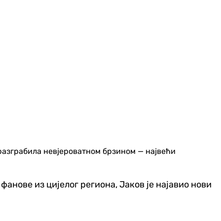
е разграбила невјероватном брзином — највећи
анове из цијелог региона, Јаков је најавио нови