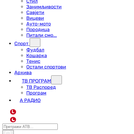
Стил
Занимљивости
Савјети
Вицеви
Ауто-мото
Породица
Питали смо...
Спорт
Фудбал
Кошарка
Тенис
Остали спортови
Архива
ТВ ПРОГРАМ
ТВ Распоред
Програм
А РАДИО
L