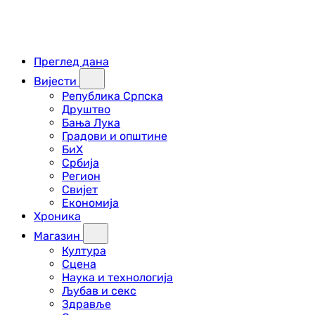
Преглед дана
Вијести
Република Српска
Друштво
Бања Лука
Градови и општине
БиХ
Србија
Регион
Свијет
Економија
Хроника
Магазин
Култура
Сцена
Наука и технологија
Љубав и секс
Здравље