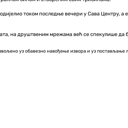
 подијелио током последње вечери у Сава Центру, а
рата, на друштвеним мрежама већ се спекулише да б
озвољено уз обавезно навођење извора и уз постављање 