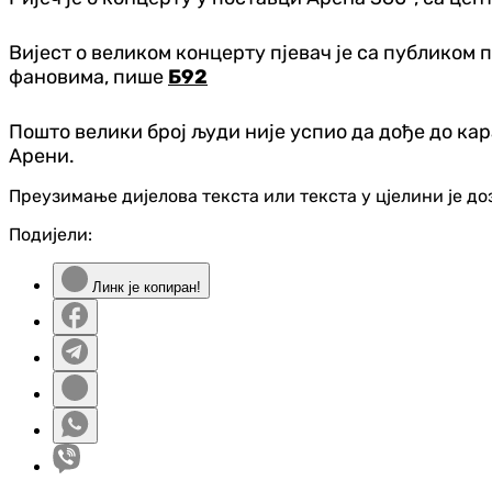
Вијест о великом концерту пјевач је са публиком
фановима, пише
Б92
Пошто велики број људи није успио да дође до ка
Арени.
Преузимање дијелова текста или текста у цјелини је д
Подијели:
Линк је копиран!