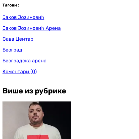
Таг
ови
:
Јаков Јозиновић
Јаков Јозиновић Арена
Сава Центар
Београд
Београдска арена
Коментари
(0)
Више из рубрике