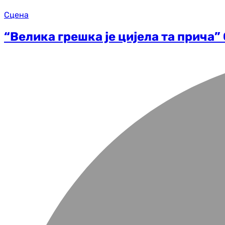
Сцена
“Велика грешка је цијела та прича” 