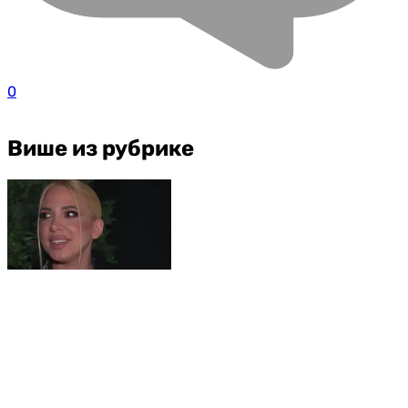
0
Више из рубрике