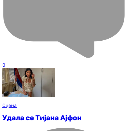
0
Сцена
Удала се Тијана Ајфон