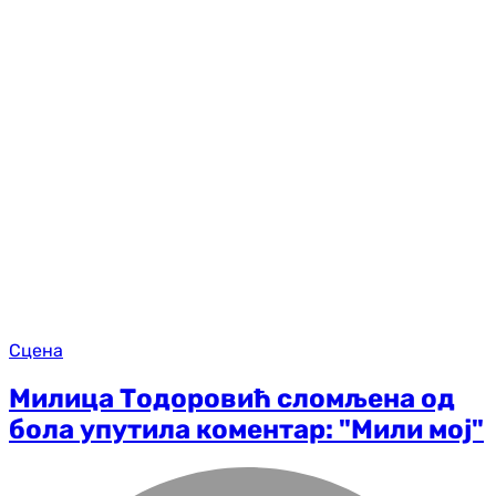
Сцена
Милица Тодоровић сломљена од
бола упутила коментар: "Мили мој"