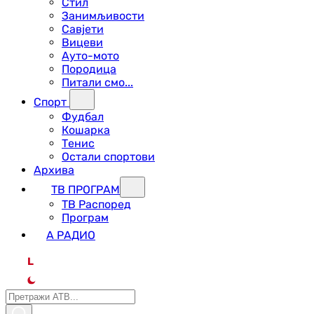
Стил
Занимљивости
Савјети
Вицеви
Ауто-мото
Породица
Питали смо...
Спорт
Фудбал
Кошарка
Тенис
Остали спортови
Архива
ТВ ПРОГРАМ
ТВ Распоред
Програм
А РАДИО
L