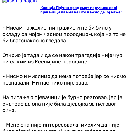
Сцена
Ксенија Пајчин пред смрт поручила овој
пјевачици да има нешто важно да јој каже:
Никада није сазнала шта
- Нисам то желио, ни тражио и не би било у
складу са мојом часном породицом, која на то не
би благонаклоно гледала.
Открио је тада и да се након трагедије није чуо
ни са ким из Ксенијине породице.
- Нисмо и мислимо да нема потребе јер се нисмо
познавали. Ни нас нико није звао.
На питање о пјевачици је бурно реаговао, јер је
сматрао да она није била дјевојка за његовог
сина.
- Мене она није интересовала, мислим да није