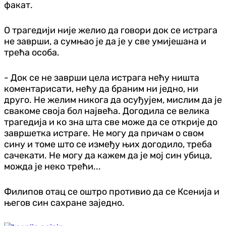
факат.
О трагедији није желио да говори док се истрага
не заврши, а сумњао је да је у све умијешана и
трећа особа.
- Док се не заврши цела истрага нећу ништа
коментарисати, нећу да браним ни једно, ни
друго. Не желим никога да осуђујем, мислим да је
свакоме своја бол највећа. Догодила се велика
трагедија и ко зна шта све може да се открије до
завршетка истраге. Не могу да причам о свом
сину и томе што се између њих догодило, треба
сачекати. Не могу да кажем да је мој син убица,
можда је неко трећи...
Филипов отац се оштро противио да се Ксенија и
његов син сахране заједно.