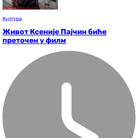
Култура
Живот Ксеније Пајчин биће
преточен у филм