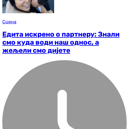
Сцена
Едита искрено о партнеру: Знали
смо куда води наш однос, а
жељели смо дијете