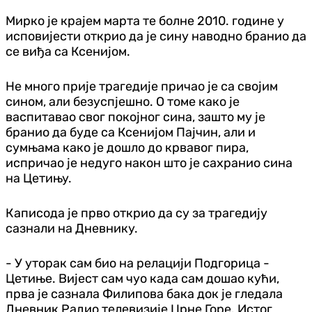
Мирко је крајем марта те болне 2010. године у
исповијести открио да је сину наводно бранио да
се виђа са Ксенијом.
Не много прије трагедије причао је са својим
сином, али безуспјешно. О томе како је
васпитавао свог покојног сина, зашто му је
бранио да буде са Ксенијом Пајчин, али и
сумњама како је дошло до крвавог пира,
испричао је недуго након што је сахранио сина
на Цетињу.
Каписода је прво открио да су за трагедију
сазнали на Дневнику.
- У уторак сам био на релацији Подгорица -
Цетиње. Вијест сам чуо када сам дошао кући,
прва је сазнала Филипова бака док је гледала
Дневник Радио телевизије Црне Горе. Истог