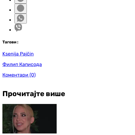
Таг
ови
:
Ksenija Pajčin
Филип Каписода
Коментари
(0)
Прочитајте више