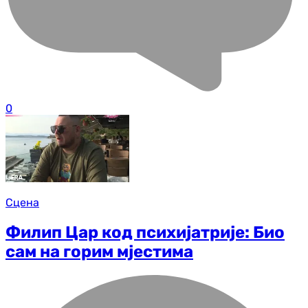
0
Сцена
Филип Цар код психијатрије: Био
сам на горим мјестима