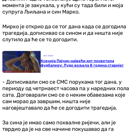
момента је закукала, у кући су тада били и моја
супруга Љиљана и син Марко.
Мирко је открио да се тог дана када се догодила
трагедија, дописивао са сином и да ништа није
слутило да ће се то догодити.
Сцена
Ксенија Пајчин највећи хит посветила
фудбалеру: Лудо вољела 8 година старијег
- Дописивали смо се СМС порукама тог дана, у
периоду од четрнаест часова па у наредних пола
сата. Договарали смо се о неким обавезама које
сам морао да завршим, ништа није
наговјештавало да ће се догодити трагедија.
За сина је имао само похвалне ријечи, али је
тврдио да је на све начине покушавао да га