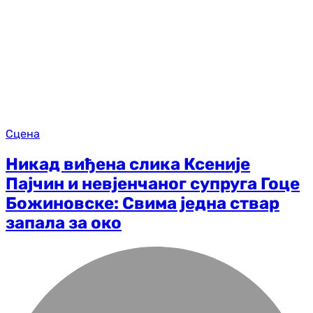
Сцена
Никад виђена слика Ксеније
Пајчин и невјенчаног супруга Гоце
Божиновске: Свима једна ствар
запала за око