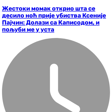
Жестоки момак открио шта се
десило ноћ прије убиства Ксеније
Пајчин: Долази са Каписодом, и
пољуби ме у уста