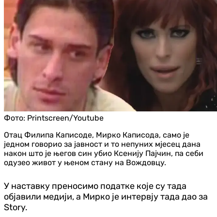
Фото:
Printscreen/Youtube
Отац Филипа Каписоде, Мирко Каписода, само је
једном говорио за јавност и то непуних мјесец дана
након што је његов син убио Ксенију Пајчин, па себи
одузео живот у њеном стану на Вождовцу.
У наставку преносимо податке које су тада
објавили медији, а Мирко је интервју тада дао за
Story.