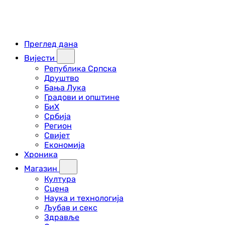
Преглед дана
Вијести
Република Српска
Друштво
Бања Лука
Градови и општине
БиХ
Србија
Регион
Свијет
Економија
Хроника
Магазин
Култура
Сцена
Наука и технологија
Љубав и секс
Здравље