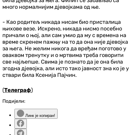
била дјевојка за њега. Филип се забављао са
много нормалнијим дјевојкама од ње.
- Као родитељ никада нисам био присталица
њихове везе. Искрено, никада нисмо посебно
причали о њој, али сам умио да му с времена на
време скренем пажњу на то да она није дјевојка
за њега. Не желим никога да вређам поготово у
оваквом тренутку и о мртвима треба говорити
све најљепше. Свима је познато да је она била
згодна дјевојка, али исто тако јавност зна ко је у
ствари била Ксенија Пајчин.
(
Телеграф
)
Подијели:
Линк је копиран!