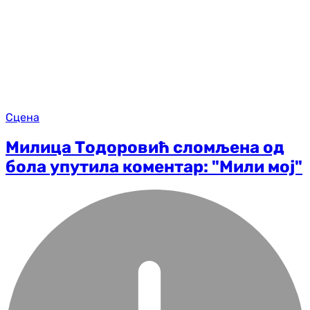
Сцена
Милица Тодоровић сломљена од
бола упутила коментар: "Мили мој"