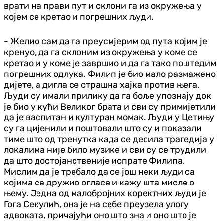
врати на прави пут и склони га из окружења у
којем се кретао и погрешних људи.
- Желио сам да га преусмјерим од пута којим је
кренуо, да га склоним из окружења у коме се
кретао и у коме је завршио и да га тако поштедим
погрешних одлука. Филип је био мало размажено
дијете, а дигла се страшна хајка против њега.
Људи су имали прилику да га боље упознају док
је био у кући Великог брата и сви су примијетили
да је васпитан и културан момак. Људи у Цетињу
су га цијенили и поштовали што су и показали
тиме што од тренутка када се десила трагедија у
локалима није било музике и сви су се трудили
да што достојанственије испрате Филипа.
Мислим да је требало да се још неки људи са
којима се дружио огласе и кажу шта мисле о
њему. Једна од малобројних коректних људи је
Гога Секулић, она је на себе преузела улогу
адвоката, причајући оно што зна и оно што је