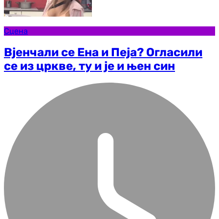
Сцена
Вјенчали се Ена и Пеја? Огласили
се из цркве, ту и је и њен син