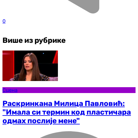
0
Више из рубрике
Сцена
Раскринкана Милица Павловић:
"Имала си термин код пластичара
одмах послије мене"