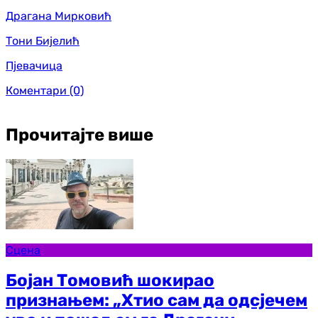
Драгана Мирковић
Тони Бијелић
Пјевачица
Коментари
(0)
Прочитајте више
Сцена
Бојан Томовић шокирао
признањем: „Хтио сам да одсјечем