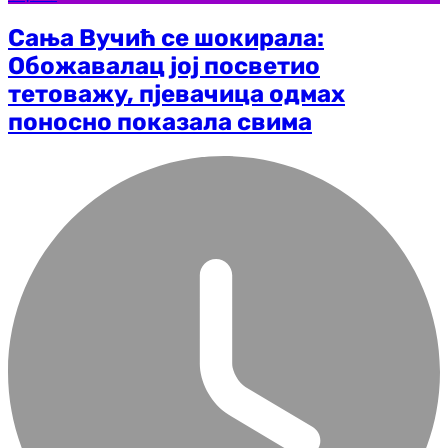
Сања Вучић се шокирала:
Обожавалац јој посветио
тетоважу, пјевачица одмах
поносно показала свима