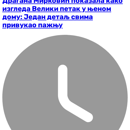
Драгана Мирковић показала како
изгледа Велики петак у њеном
дому: Један детаљ свима
привукао пажњу