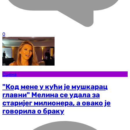
0
Сцена
"Код мене у кући је мушкарац
главни" Мелина се удала за
старијег милионера, а овако је
говорила о браку