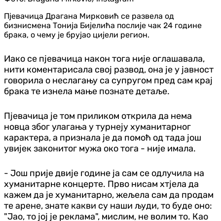
Пјевачица Драгана Мирковић се развела од
бизнисмена Тонија Бијелића послије чак 24 године
брака, о чему је брујао цијели регион.
Иако се пјевачица након тога није оглашавала,
нити коментарисала свој развод, она је у јавност
говорила о неслагању са супругом пред сам крај
брака те изнела мање познате детаље.
Пјевачица је том приликом открила да нема
новца због улагања у турнеју хуманитарног
карактера, а признала је да помоћ од тада још
увијек законитог мужа око тога - није имала.
- Још прије двије године ја сам се одлучила на
хуманитарне концерте. Прво нисам хтјела да
кажем да је хуманитарно, жељела сам да продам
те арене, знате какви су наши људи, то буде оно:
"Јао, то јој је реклама", мислим, не волим то. Као