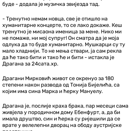
буде - додала је музичка звијезда тад.
- Тренутно немам новца, све је отишло на
хуманитарне концерте, то се лако докаже. Кеш
тренутно је мисаона именица за мене. Нико ми
не помаже, ни мој супруг! Он сматра да је моја
одлука да то буде хуманитарно. Мушкарци су ту
мало хладнији. То не мења ствари, ја сам рекла
да ће тако бити и тако ће и бити - истакла је
Драгана за 24сата.хр.
Драгани Мирковић живот се окренуо за 180
степени након развода од Тонија Бијелића, са
којим има сина Марка и ћерку Мануелу.
Драгана је, послије краха брака, пар месеци сама
живјела у породичном дому Ебенфурт, а, да би
имала друштво, син и ћерка су ријешили да се
врате у велелепни дворац на ободу аустријске