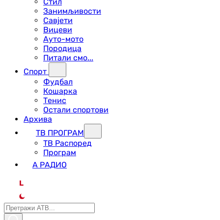
Стил
Занимљивости
Савјети
Вицеви
Ауто-мото
Породица
Питали смо...
Спорт
Фудбал
Кошарка
Тенис
Остали спортови
Архива
ТВ ПРОГРАМ
ТВ Распоред
Програм
А РАДИО
L