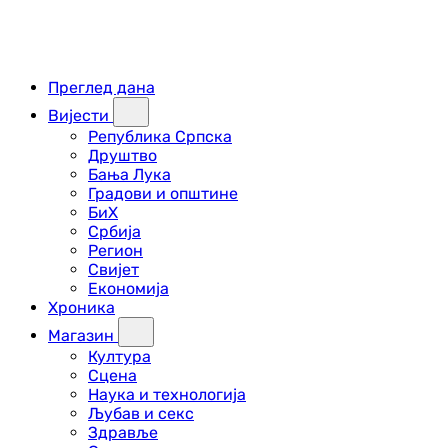
Преглед дана
Вијести
Република Српска
Друштво
Бања Лука
Градови и општине
БиХ
Србија
Регион
Свијет
Економија
Хроника
Магазин
Култура
Сцена
Наука и технологија
Љубав и секс
Здравље