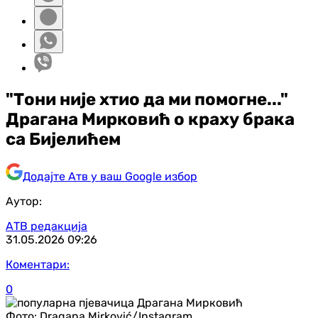
"Тони није хтио да ми помогне..."
Драгана Мирковић о краху брака
са Бијелићем
Додајте Атв у ваш Google избор
Аутор:
АТВ редакција
31.05.2026
09:26
Коментари:
0
Фото:
Dragana Mirković/Instagram