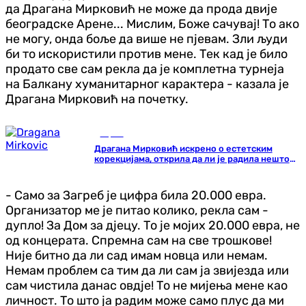
да Драгана Мирковић не може да прода двије
београдске Арене... Мислим, Боже сачувај! То ако
не могу, онда боље да више не пјевам. Зли људи
би то искористили против мене. Тек кад је било
продато све сам рекла да је комплетна турнеја
на Балкану хуманитарног карактера - казала је
Драгана Мирковић на почетку.
Сцена
Драгана Мирковић искрено о естетским
корекцијама, открила да ли је радила нешто
на себи
- Само за Загреб је цифра била 20.000 евра.
Организатор ме је питао колико, рекла сам -
дупло! За Дом за дјецу. То је мојих 20.000 евра, не
од концерата. Спремна сам на све трошкове!
Није битно да ли сад имам новца или немам.
Немам проблем са тим да ли сам ја звијезда или
сам чистила данас овдје! То не мијења мене као
личност. То што ја радим може само плус да ми