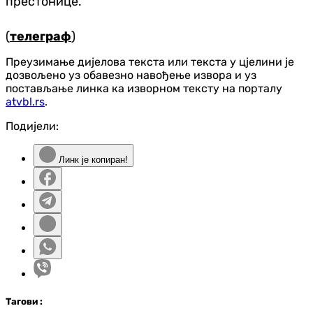
престонице.
(
телеграф
)
Преузимање дијелова текста или текста у цјелини је
дозвољено уз обавезно навођење извора и уз
постављање линка ка изворном тексту на порталу
atvbl.rs
.
Подијели:
Линк је копиран!
Таг
ови
: