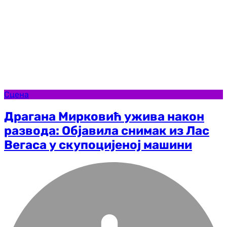
Сцена
Драгана Мирковић ужива након
развода: Објавила снимак из Лас
Вегаса у скупоцијеној машини