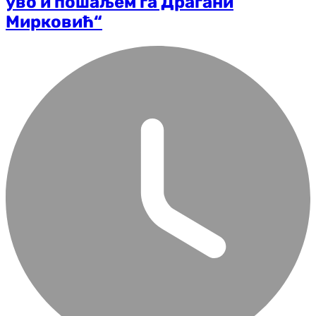
уво и пошаљем га Драгани
Мирковић“