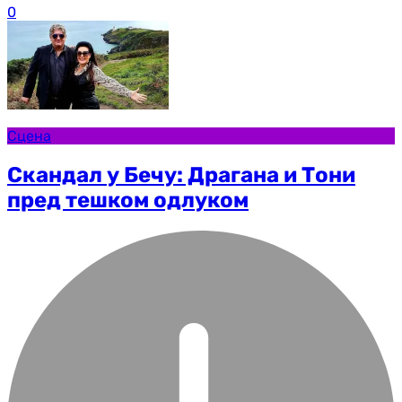
0
Сцена
Скандал у Бечу: Драгана и Тони
пред тешком одлуком