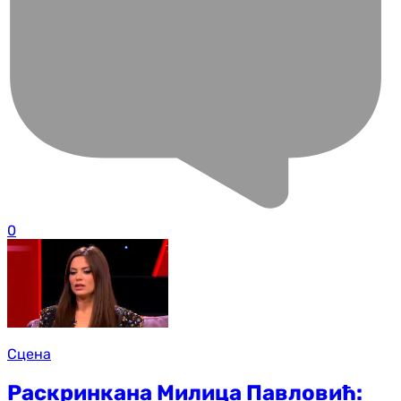
0
Сцена
Раскринкана Милица Павловић: