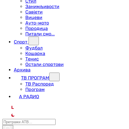
Стил
Занимљивости
Савјети
Вицеви
Ауто-мото
Породица
Питали смо...
Спорт
Фудбал
Кошарка
Тенис
Остали спортови
Архива
ТВ ПРОГРАМ
ТВ Распоред
Програм
А РАДИО
L