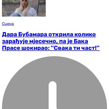
Сцена
Дара Бубамара открила колико
зарађује мјесечно, па је Бака
Прасе шокирао: ''Свака ти част!''