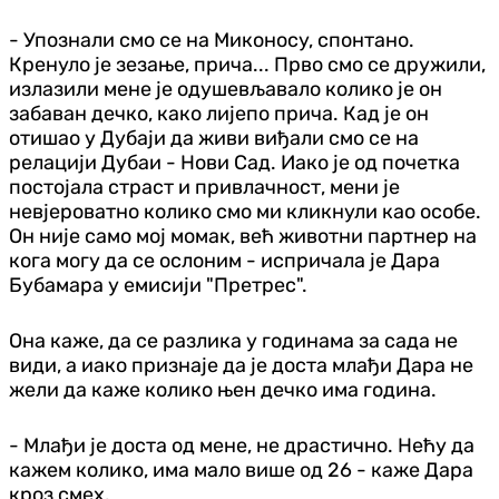
- Упознали смо се на Миконосу, спонтано.
Кренуло је зезање, прича... Прво смо се дружили,
излазили мене је одушевљавало колико је он
забаван дечко, како лијепо прича. Кад је он
отишао у Дубаји да живи виђали смо се на
релацији Дубаи - Нови Сад. Иако је од почетка
постојала страст и привлачност, мени је
невјероватно колико смо ми кликнули као особе.
Он није само мој момак, већ животни партнер на
кога могу да се ослоним - испричала је Дара
Бубамара у емисији "Претрес".
Она каже, да се разлика у годинама за сада не
види, а иако признаје да је доста млађи Дара не
жели да каже колико њен дечко има година.
- Млађи је доста од мене, не драстично. Нећу да
кажем колико, има мало више од 26 - каже Дара
кроз смех.