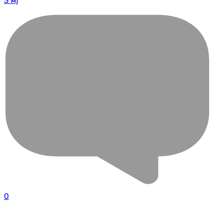
3 мј
0