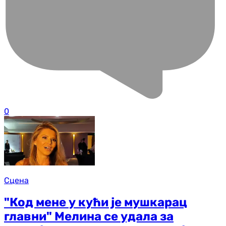
0
Сцена
"Код мене у кући је мушкарац
главни" Мелина се удала за