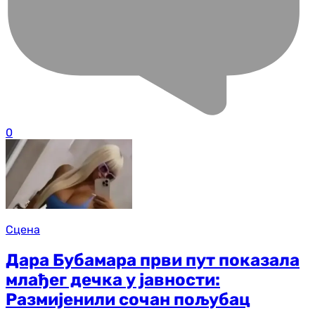
0
Сцена
Дара Бубамара први пут показала
млађег дечка у јавности:
Размијенили сочан пољубац