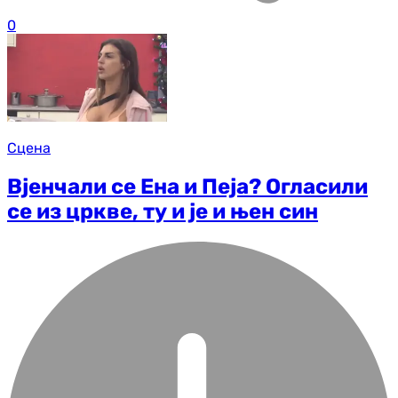
0
Сцена
Вјенчали се Ена и Пеја? Огласили
се из цркве, ту и је и њен син