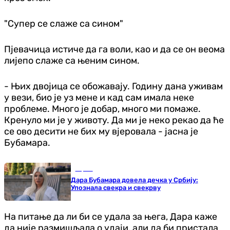
"Супер се слаже са сином"
Пјевачица истиче да га воли, као и да се он веома
лијепо слаже са њеним сином.
- Њих двојица се обожавају. Годину дана уживам
у вези, био је уз мене и кад сам имала неке
проблеме. Много је добар, много ми помаже.
Кренуло ми је у животу. Да ми је неко рекао да ће
се ово десити не бих му вјеровала - јасна је
Бубамара.
Сцена
Дара Бубамара довела дечка у Србију:
Упознала свекра и свекрву
На питање да ли би се удала за њега, Дара каже
да није размишљала о удаји, али да би пристала