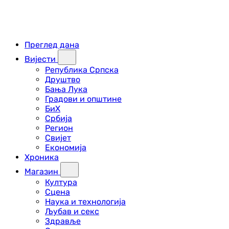
Преглед дана
Вијести
Република Српска
Друштво
Бања Лука
Градови и општине
БиХ
Србија
Регион
Свијет
Економија
Хроника
Магазин
Култура
Сцена
Наука и технологија
Љубав и секс
Здравље