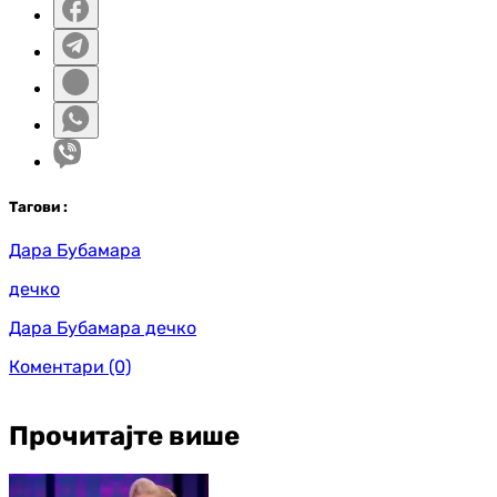
Таг
ови
:
Дара Бубамара
дечко
Дара Бубамара дечко
Коментари
(0)
Прочитајте више