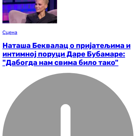
Сцена
Наташа Беквалац о пријатељима и
интимној поруци Даре Бубамаре:
"Дабогда нам свима било тако"