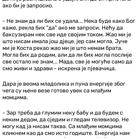
ако би је запросио.
- Не знам да ли бих се удала... Нека буде како Бог
каже, рекла бих "да" ако ме запроси. Нећу да
баксузирам нек све иде својим током. Жао ми је
што нисам имала још дјеце, јер сам могла. Јуче
ми је Коста рекао жао ми је што немам брата.
Могла бих да родим, али да ли бих могла послије
све остало не знам... Мада, све је могуће само да
смо живи и здрави - искрена је пјевачица.
Дара је веома младолика и пуна енергије због
чега су њене везе готово увек са млађим
момцима.
- Зар треба да глумим неку бабу и да будем с
неким дедом, да сједим и гледам телевизор. Не
могу кад ја нисам таква. Са млађим момцима
кликнем као да смо исто годиште. Енергија нам