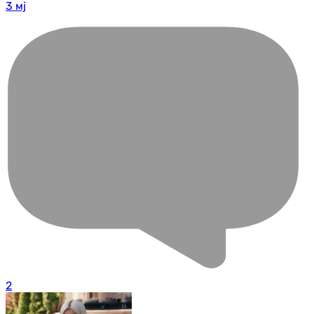
3 мј
2