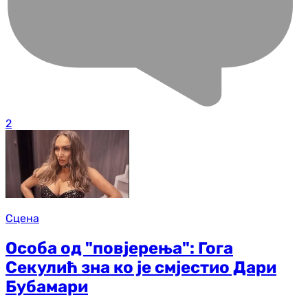
2
Сцена
Особа од "повјерења": Гога
Секулић зна ко је смјестио Дари
Бубамари