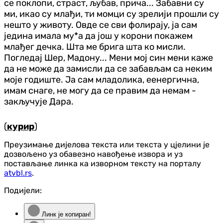
се поклопи, страст, љубав, прича... Забавни су
ми, икао су млађи, ти момци су зрелији прошли су
нешто у животу. Овде се сви фолирају, ја сам
једина имала му*а да још у корони покажем
млађег дечка. Шта ме брига шта ко мисли.
Погледај Шер, Мадону... Мени мој син мени каже
да не може да замисли да се забављам са неким
моје годиште. Ја сам младолика, еенергична,
имам снаге, не могу да се правим да немам -
закључује Дара.
(
курир
)
Преузимање дијелова текста или текста у цјелини је
дозвољено уз обавезно навођење извора и уз
постављање линка ка изворном тексту на порталу
atvbl.rs
.
Подијели:
Линк је копиран!