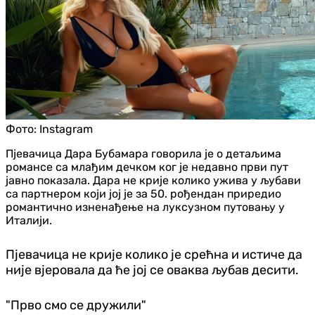
Фото:
Instagram
Пјевачица Дара Бубамара говорила је о детаљима
романсе са млађим дечком ког је недавно први пут
јавно показала. Дара не крије колико ужива у љубави
са партнером који јој је за 50. рођендан приредио
романтично изненађење на луксузном путовању у
Италији.
Пјевачица не крије колико је срећна и истиче да
није вјеровала да ће јој се оваква љубав десити.
"Прво смо се дружили"