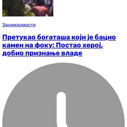
Занимљивости
Претукао богаташа који је бацио
камен на фоку: Постао херој,
добио признање владе