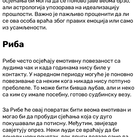
осјећања би могла да се поново јаве веома брзо,
али астрологија упозорава на идеализацију
прошлости. Важно је пажљиво проценити да ли
се ова особа враћа због правих емоција или само
из усамљености.
Риба
Рибе често осјећају емотивну повезаност са
људима чак и када годинама нису биле у
контакту. У наредном периоду могуће је поновно
повезивање са неким кога никада нису потпуно
преболеле. То може бити бивша љубав, али и неко
са ким су имале посебну, готово судбинску везу.
За Рибе ће овај повратак бити веома емотиван и
могао би да пробуди сјећања која су дуго
покушавали да потисну. Међутим, звијезде
савјетују опрез. Неки људи се враћају да би
донели нови почетак, док други долазе само да