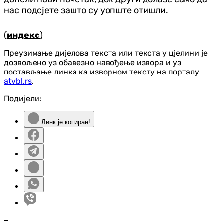
нас подсјете зашто су уопште отишли.
(
индекс
)
Преузимање дијелова текста или текста у цјелини је
дозвољено уз обавезно навођење извора и уз
постављање линка ка изворном тексту на порталу
atvbl.rs
.
Подијели:
Линк је копиран!