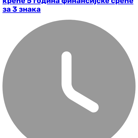
креће 5 година финансијске среће
за 3 знака