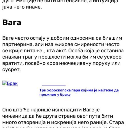
дуго. Емоције ће бити интензивне, а интуиција
јача него иначе.
Вага
Ваге често остају у добрим односима са бившим
партнерима, али иза њихове смирености често
се крије питање „шта ако“. Особа која је оставила
снажан траг у прошлости могла би им се ускоро
вратити, посебно кроз неочекивану поруку или
сусрет.
Занимљивости
Три хороскопска пара којима је најтеже да
преживе у браку
Оно што ће највише изненадити Ваге је
чињеница да ће друга страна овог пута бити
много отворенија и искренија него раније. Стара