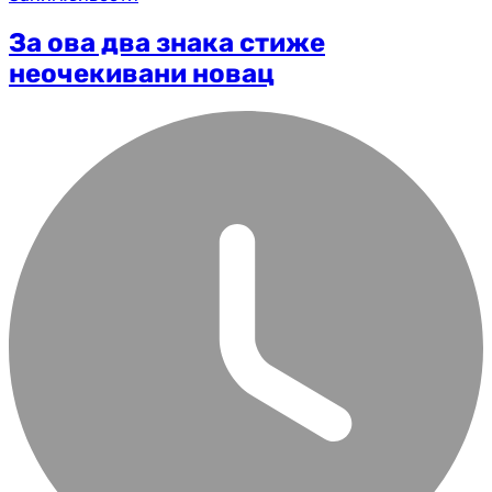
За ова два знака стиже
неочекивани новац