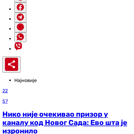
Најновије
22
57
Нико није очекивао призор у
каналу код Новог Сада: Ево шта је
изронило