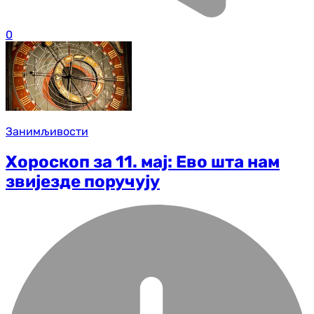
0
Занимљивости
Хороскоп за 11. мај: Ево шта нам
звијезде поручују