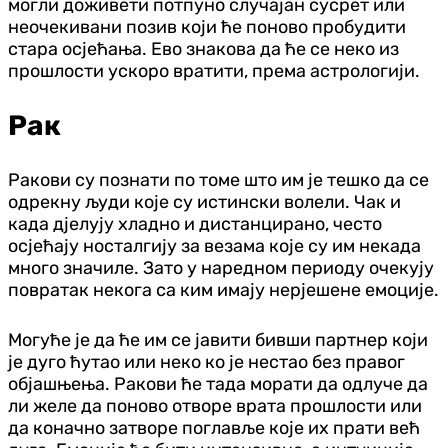
могли доживети потпуно случајан сусрет или
неочекивани позив који ће поново пробудити
стара осјећања. Ево знакова да ће се неко из
прошлости ускоро вратити, према астрологији.
Рак
Ракови су познати по томе што им је тешко да се
одрекну људи које су истински волели. Чак и
када дјелују хладно и дистанцирано, често
осјећају носталгију за везама које су им некада
много значиле. Зато у наредном периоду очекују
повратак некога са ким имају нерјешене емоције.
Могуће је да ће им се јавити бивши партнер који
је дуго ћутао или неко ко је нестао без правог
објашњења. Ракови ће тада морати да одлуче да
ли желе да поново отворе врата прошлости или
да коначно затворе поглавље које их прати већ