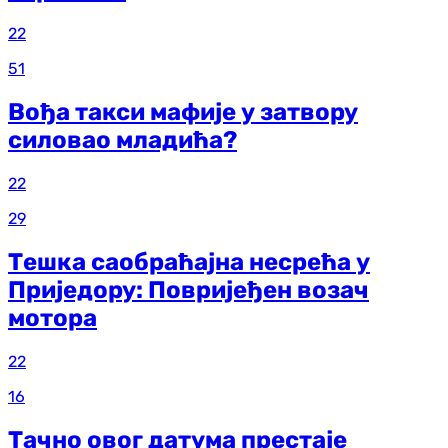
22
51
Вођа такси мафије у затвору
силовао младића?
22
29
Тешка саобраћајна несрећа у
Приједору: Повријеђен возач
мотора
22
16
Тачно овог датума престаје