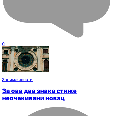
0
Занимљивости
За ова два знака стиже
неочекивани новац