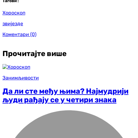
Таг
ови
:
Хороскоп
звијезде
Коментари
(0)
Прочитајте више
Занимљивости
Да ли сте међу њима? Најмудрији
људи рађају се у четири знака