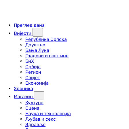
Преглед дана
Вијести
Република Српска
Друштво
Бања Лука
Градови и општине
БиХ
Србија
Регион
Свијет
Економија
Хроника
Магазин
Култура
Сцена
Наука и технологија
Љубав и секс
Здравље