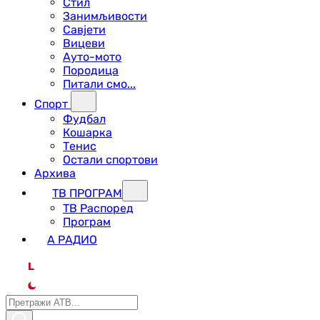
Стил
Занимљивости
Савјети
Вицеви
Ауто-мото
Породица
Питали смо...
Спорт
Фудбал
Кошарка
Тенис
Остали спортови
Архива
ТВ ПРОГРАМ
ТВ Распоред
Програм
А РАДИО
L