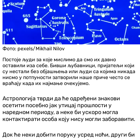
Фото:
pexels/Mikhail Nilov
Постоје људи за које мислимо да смо их давно
оставили иза себе. Бивши љубавници, пријатељи који
су нестали без објашњења или људи са којима никада
нисмо у потпуности затворили наше приче често се
враћају када их најмање очекујемо.
Астрологија тврди да ће одређени знакови
осетити посебно јак утицај прошлости у
наредном периоду, а неке би ускоро могла
контактирати особа коју нису могли заборавити.
Док ће неки добити поруку усред ноћи, други би