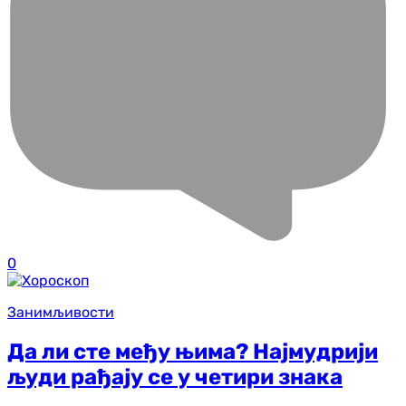
0
Занимљивости
Да ли сте међу њима? Најмудрији
људи рађају се у четири знака