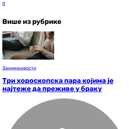
0
Више из рубрике
Занимљивости
Три хороскопска пара којима је
најтеже да преживе у браку