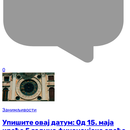
0
Занимљивости
Упишите овај датум: Од 15. маја