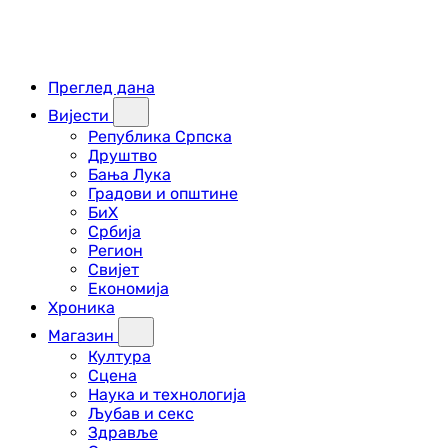
Преглед дана
Вијести
Република Српска
Друштво
Бања Лука
Градови и општине
БиХ
Србија
Регион
Свијет
Економија
Хроника
Магазин
Култура
Сцена
Наука и технологија
Љубав и секс
Здравље