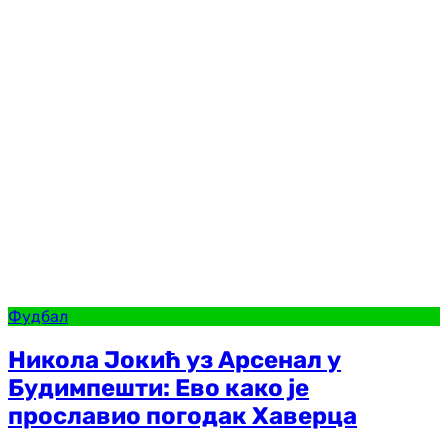
Фудбал
Никола Јокић уз Арсенал у
Будимпешти: Ево како је
прославио погодак Хаверца