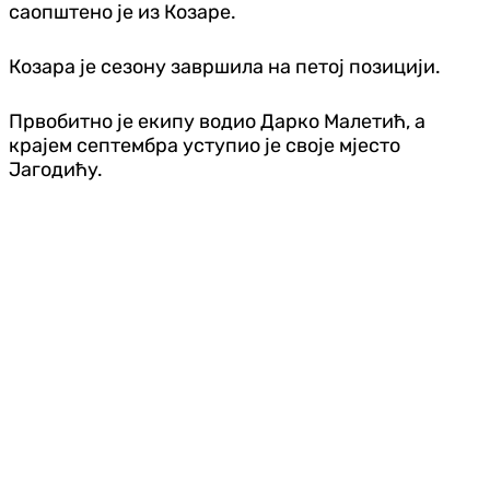
саопштено је из Козаре.
Козара је сезону завршила на петој позицији.
Првобитно је екипу водио Дарко Малетић, а
крајем септембра уступио је своје мјесто
Јагодићу.