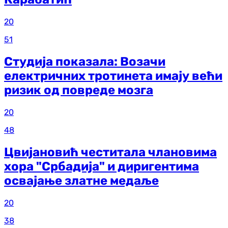
20
51
Студија показала: Возачи
електричних тротинета имају већи
ризик од повреде мозга
20
48
Цвијановић честитала члановима
хора "Србадија" и диригентима
освајање златне медаље
20
38