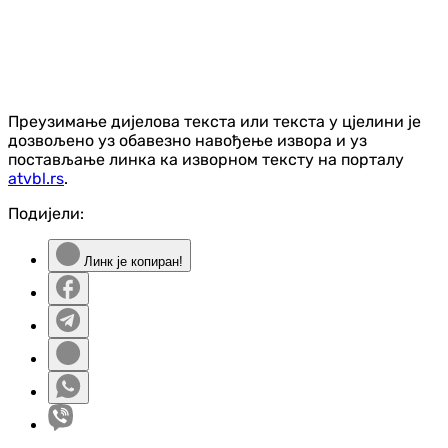
Преузимање дијелова текста или текста у цјелини је
дозвољено уз обавезно навођење извора и уз
постављање линка ка изворном тексту на порталу
atvbl.rs
.
Подијели:
Линк је копиран!