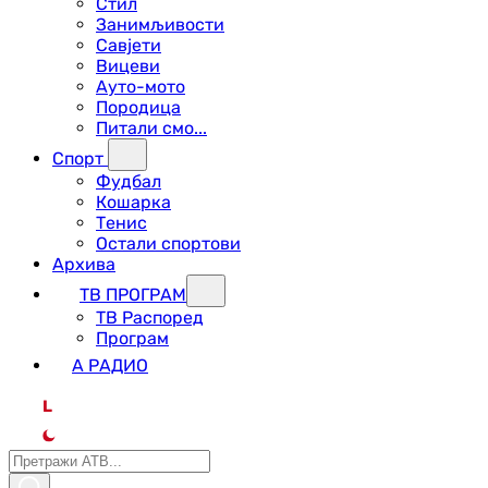
Стил
Занимљивости
Савјети
Вицеви
Ауто-мото
Породица
Питали смо...
Спорт
Фудбал
Кошарка
Тенис
Остали спортови
Архива
ТВ ПРОГРАМ
ТВ Распоред
Програм
А РАДИО
L