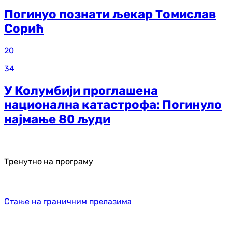
Погинуо познати љекар Томислав
Сорић
20
34
У Колумбији проглашена
национална катастрофа: Погинуло
најмање 80 људи
Тренутно на програму
Стање на граничним прелазима