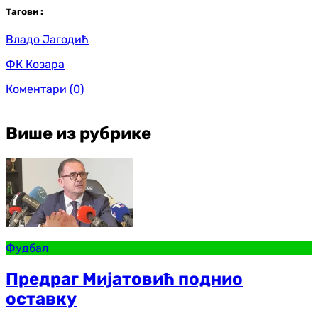
Таг
ови
:
Владо Јагодић
ФК Козара
Коментари
(0)
Више из рубрике
Фудбал
Предраг Мијатовић поднио
оставку