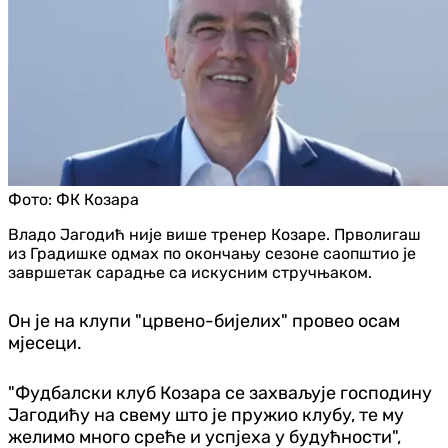
Фото:
ФК Козара
Владо Јагодић није више тренер Козаре. Прволигаш
из Градишке одмах по окончању сезоне саопштио је
завршетак сарадње са искусним стручњаком.
Он је на клупи "црвено-бијелих" провео осам
мјесеци.
"Фудбалски клуб Козара се захваљује господину
Јагодићу на свему што је пружио клубу, те му
желимо много среће и успјеха у будућности",