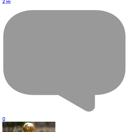
2 мј
0