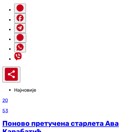
Најновије
20
53
Поново претучена старлета Ава
Карабатић