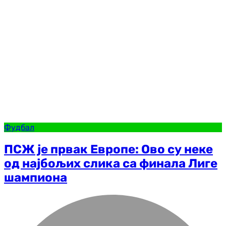
Фудбал
ПСЖ је првак Европе: Ово су неке
од најбољих слика са финала Лиге
шампиона