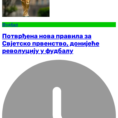
Фудбал
Потврђена нова правила за
Свјетско првенство, донијеће
револуцију у фудбалу