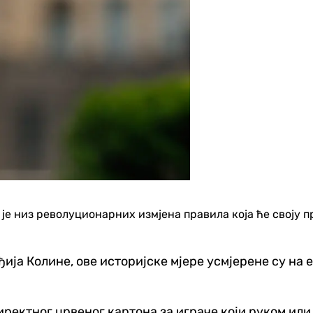
е низ револуционарних измјена правила која ће своју п
ја Колине, ове историјске мјере усмјерене су на
иректног црвеног картона за играче који руком или