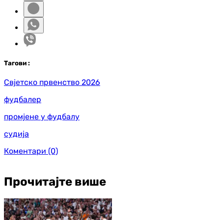
Таг
ови
:
Свјетско првенство 2026
фудбалер
промјене у фудбалу
судија
Коментари
(0)
Прочитајте више