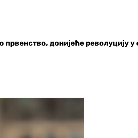
о првенство, донијеће револуцију у