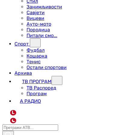
Стил
Занимљивости
Савјети
Вицеви
Ауто-мото
Породица
Питали смо...
Спорт
Фудбал
Кошарка
Тенис
Остали спортови
Архива
ТВ ПРОГРАМ
ТВ Распоред
Програм
А РАДИО
L