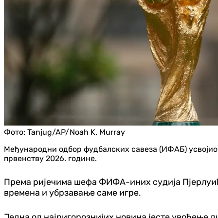
Фото:
Tanjug/AP/Noah K. Murray
Међународни одбор фудбалских савеза (ИФАБ) усвојио ј
првенству 2026. године.
Према ријечима шефа ФИФА-иних судија Пјерлуиђи
времена и убрзавање саме игре.
Једна од најригорознијих новина јесте увођење д