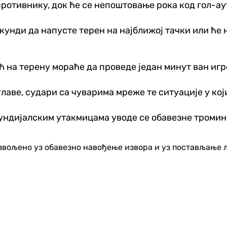
отивнику, док ће се непоштовање рока код гол-ау
кунди да напусте терен на најближој тачки или ће 
 на терену мораће да проведе један минут ван игре
главе, судари са чуварима мреже те ситуације у ко
мундијалским утакмицама уводе се обавезне троми
озвољено уз обавезно навођење извора и уз постављање 