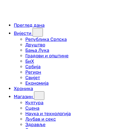
Преглед дана
Вијести
Република Српска
Друштво
Бања Лука
Градови и општине
БиХ
Србија
Регион
Свијет
Економија
Хроника
Магазин
Култура
Сцена
Наука и технологија
Љубав и секс
Здравље