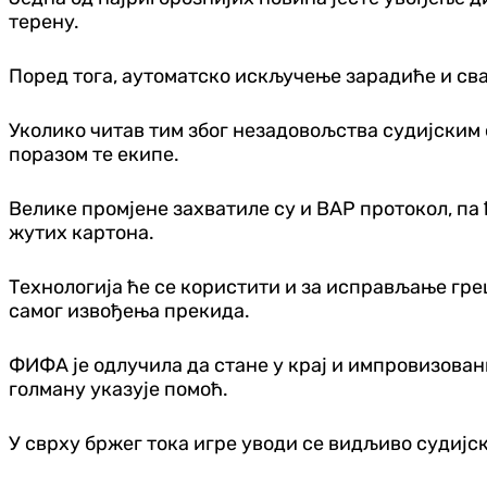
терену.
Поред тога, аутоматско искључење зарадиће и сва
Уколико читав тим због незадовољства судијским
поразом те екипе.
Велике промјене захватиле су и ВАР протокол, па
жутих картона.
Технологија ће се користити и за исправљање гр
самог извођења прекида.
ФИФА је одлучила да стане у крај и импровизован
голману указује помоћ.
У сврху бржег тока игре уводи се видљиво судијск