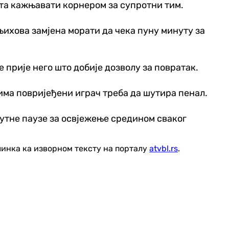
та кажњавати корнером за супротни тим.
њихова замјена морати да чека пуну минуту за
 прије него што добије дозволу за повратак.
јима повријеђени играч треба да шутира пенал.
нутне паузе за освјежење средином сваког
линка ка изворном тексту на порталу
atvbl.rs
.