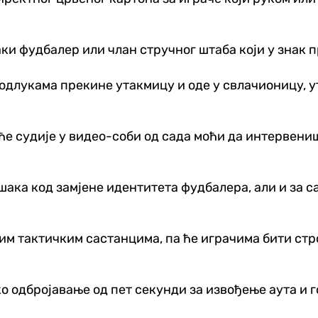
ки фудбалер или члан стручног штаба који у знак п
 одлукама прекине утакмицу и оде у свлачионицу, 
 ће судије у видео-соби од сада моћи да интервен
ешака код замјене идентитета фудбалера, али и за
им тактичким састанцима, па ће играчима бити стр
о одбројавање од пет секунди за извођење аута и г