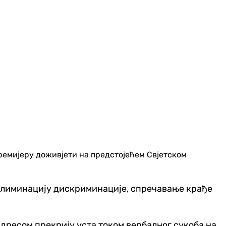
ремијеру доживјети на предстојећем Свјетском
 елиминацију дискриминације, спречавање крађе
 дресом прекрију уста током вербалног сукоба на