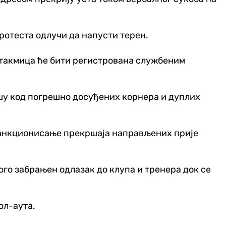
ротеста одлучи да напусти терен.
утакмица ће бити регистрована службеним
ишу код погрешно досуђених корнера и дуплих
 санкционисање прекршаја направљених прије
ого забрањен одлазак до клупа и тренера док се
ол-аута.