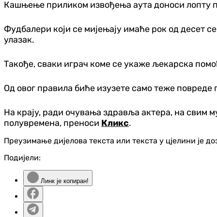
Кашњење приликом извођења аута доноси лопту пр
Фудбалери који се мијењају имаће рок од десет се
улазак.
Такође, сваки играч коме се укаже љекарска помоћ
Од овог правила биће изузете само теже повреде 
На крају, ради очувања здравља актера, на свим 
полувремена, преноси
Кликс
.
Преузимање дијелова текста или текста у цјелини је д
Подијели:
Линк је копиран!