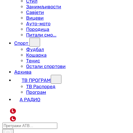
Стил
Занимљивости
Савјети
Вицеви
Ауто-мото
Породица
Питали смо...
Спорт
Фудбал
Кошарка
Тенис
Остали спортови
Архива
ТВ ПРОГРАМ
ТВ Распоред
Програм
А РАДИО
L