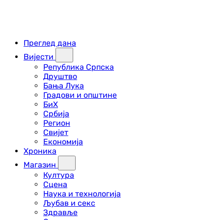
Преглед дана
Вијести
Република Српска
Друштво
Бања Лука
Градови и општине
БиХ
Србија
Регион
Свијет
Економија
Хроника
Магазин
Култура
Сцена
Наука и технологија
Љубав и секс
Здравље