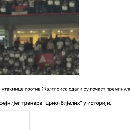
а утакмице против Жалгириса одали су почаст преминул
фејнијег тренера "црно-бијелих" у историји.