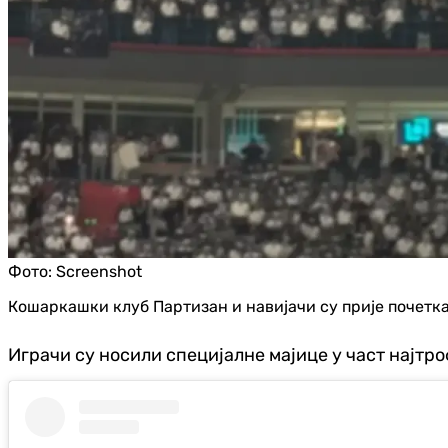
Фото:
Screenshot
Кошаркашки клуб Партизан и навијачи су прије почетк
Играчи су носили специјалне мајице у част најтро