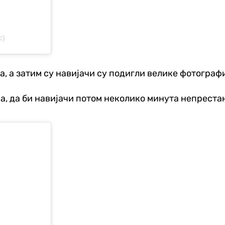
c)
а, а затим су навијачи су подигли велике фотограф
ћа, да би навијачи потом неколико минута непреста