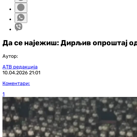
Да се најежиш: Дирљив опроштај о
Аутор:
АТВ редакција
10.04.2026
21:01
Коментари:
1