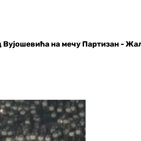
д Вујошевића на мечу Партизан - Жа