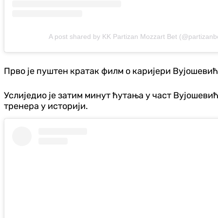
A post shared by KK Partizan Mozzart Bet (@partizanb
Прво је пуштен кратак филм о каријери Вујошевић
Услиједио је затим минут ћутања у част Вујошеви
тренера у историји.