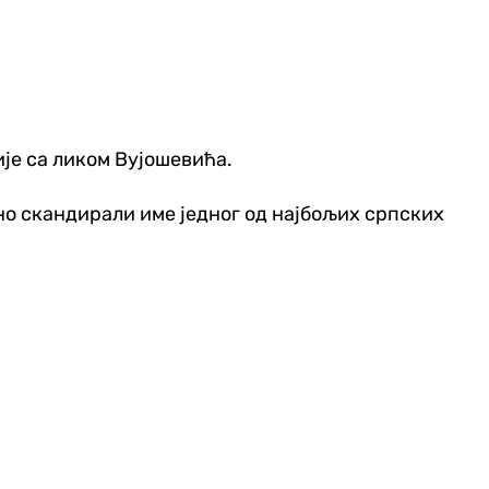
ије са ликом Вујошевића.
но скандирали име једног од најбољих српских