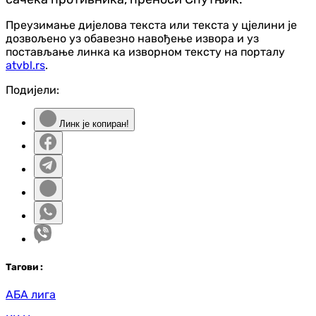
Преузимање дијелова текста или текста у цјелини је
дозвољено уз обавезно навођење извора и уз
постављање линка ка изворном тексту на порталу
atvbl.rs
.
Подијели:
Линк је копиран!
Таг
ови
:
АБА лига