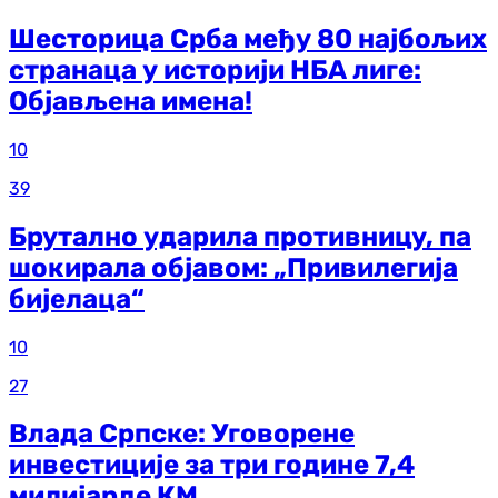
Шесторица Срба међу 80 најбољих
странаца у историји НБА лиге:
Објављена имена!
10
39
Брутално ударила противницу, па
шокирала објавом: „Привилегија
бијелаца“
10
27
Влада Српске: Уговорене
инвестиције за три године 7,4
милијарде КМ