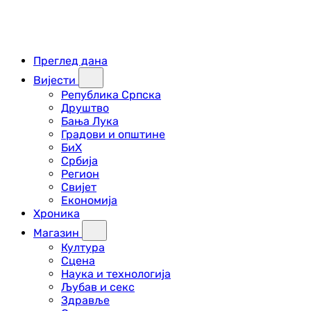
Преглед дана
Вијести
Република Српска
Друштво
Бања Лука
Градови и општине
БиХ
Србија
Регион
Свијет
Економија
Хроника
Магазин
Култура
Сцена
Наука и технологија
Љубав и секс
Здравље