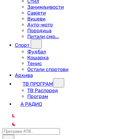
Стил
Занимљивости
Савјети
Вицеви
Ауто-мото
Породица
Питали смо...
Спорт
Фудбал
Кошарка
Тенис
Остали спортови
Архива
ТВ ПРОГРАМ
ТВ Распоред
Програм
А РАДИО
L