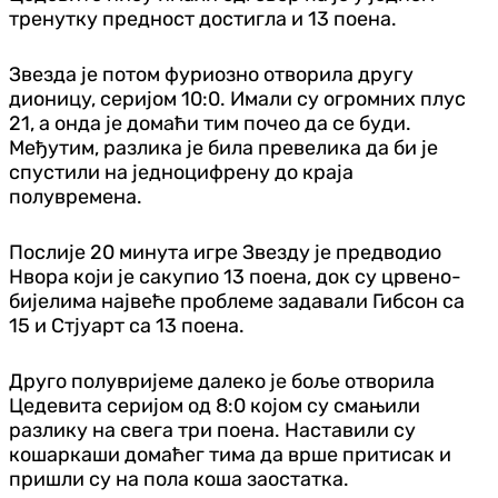
тренутку предност достигла и 13 поена.
Звезда је потом фуриозно отворила другу
дионицу, серијом 10:0. Имали су огромних плус
21, а онда је домаћи тим почео да се буди.
Међутим, разлика је била превелика да би је
спустили на једноцифрену до краја
полувремена.
Послије 20 минута игре Звезду је предводио
Нвора који је сакупио 13 поена, док су црвено-
бијелима највеће проблеме задавали Гибсон са
15 и Стјуарт са 13 поена.
Друго полувријеме далеко је боље отворила
Цедевита серијом од 8:0 којом су смањили
разлику на свега три поена. Наставили су
кошаркаши домаћег тима да врше притисак и
пришли су на пола коша заостатка.