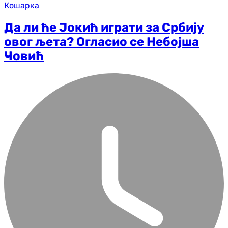
Кошарка
Да ли ће Јокић играти за Србију
овог љета? Огласио се Небојша
Човић