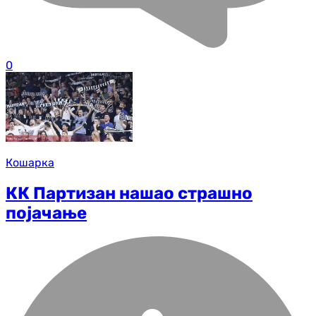
0
Кошарка
КК Партизан нашао страшно
појачање