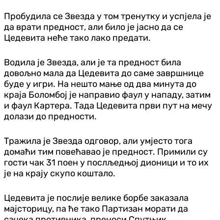
Пробудила се Звезда у том тренутку и успјела је
да врати предност, али било је јасно да се
Цедевита неће тако лако предати.
Водила је Звезда, али је та предност била
довољно мала да Цедевита до саме завршнице
буде у игри. На нешто мање од два минута до
краја Боломбој је направио фаул у нападу, затим
и фаул Картера. Тада Цедевита први пут на мечу
долази до предности.
Тражила је Звезда одговор, али умјесто тога
домаћи тим повећавао је предност. Примили су
гости чак 31 поен у послљедњој дионици и то их
је на крају скупо коштало.
Цедевита је послије велике борбе заказала
мајсторицу, па ће тако Партизан морати да
сачека противника, преноси Спутњик.