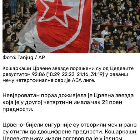
Фото:
Tanjug / AP
Кошаркаши Црвене звезде поражени су од Цедевите
резултатом 92:86 (18:29, 22:22, 21:16, 31:19) у реванш
мечу четвртфиналне серије АБА лиге.
Невјероватан пораз доживјела је Црвена звезда
која је у другој четвртини имала чак 21 поен
предности.
Црвено-бијели сигурније су отворили меч и рано
су стигли до двоцифрене предности. Кошаркаши
Цедевите нису имали одговор па је у једном