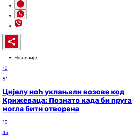
Најновије
10
51
Цијелу ноћ уклањали возове код
Крижеваца: Познато када би пруга
могла бити отворена
10
45