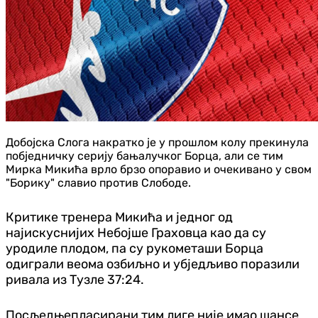
Добојска Слога накратко је у прошлом колу прекинула
побједничку серију бањалучког Борца, али се тим
Мирка Микића врло брзо опоравио и очекивано у свом
"Борику" славио против Слободе.
Критике тренера Микића и једног од
најискуснијих Небојше Граховца као да су
уродиле плодом, па су рукометаши Борца
одиграли веома озбиљно и убједљиво поразили
ривала из Тузле 37:24.
Посљедњепласирани тим лиге није имао шансе