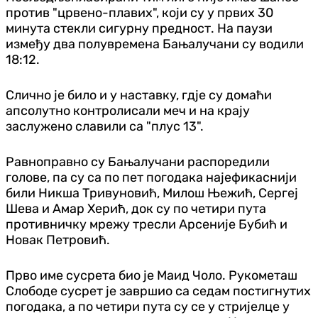
против "црвено-плавих", који су у првих 30
минута стекли сигурну предност. На паузи
између два полувремена Бањалучани су водили
18:12.
Слично је било и у наставку, гд‌је су домаћи
апсолутно контролисали меч и на крају
заслужено славили са "плус 13".
Равноправно су Бањалучани распоредили
голове, па су са по пет погодака најефикаснији
били Никша Тривуновић, Милош Њежић, Сергеј
Шева и Амар Херић, док су по четири пута
противничку мрежу тресли Арсеније Бубић и
Новак Петровић.
Прво име сусрета био је Маид Чоло. Рукометаш
Слободе сусрет је завршио са седам постигнутих
погодака, а по четири пута су се у стријелце у