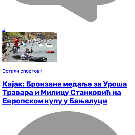
0
Остали спортови
Кајак: Бронзане медаље за Уроша
Травара и Милицу Станковић на
Европском купу у Бањалуци