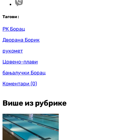
Таг
ови
:
РК Борац
Дворана Борик
рукомет
Црвено-плави
бањалучки Борац
Коментари
(0)
Више из рубрике