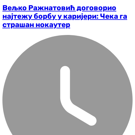
Вељко Ражнатовић договорио
најтежу борбу у каријери: Чека га
страшан нокаутер