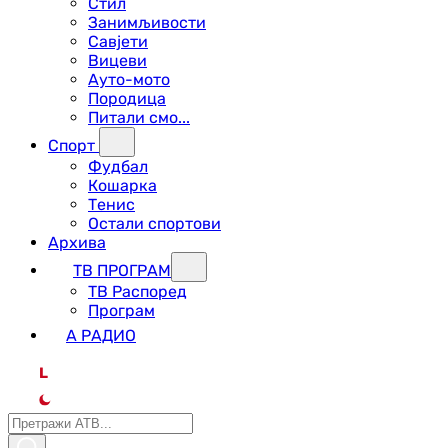
Стил
Занимљивости
Савјети
Вицеви
Ауто-мото
Породица
Питали смо...
Спорт
Фудбал
Кошарка
Тенис
Остали спортови
Архива
ТВ ПРОГРАМ
ТВ Распоред
Програм
А РАДИО
L