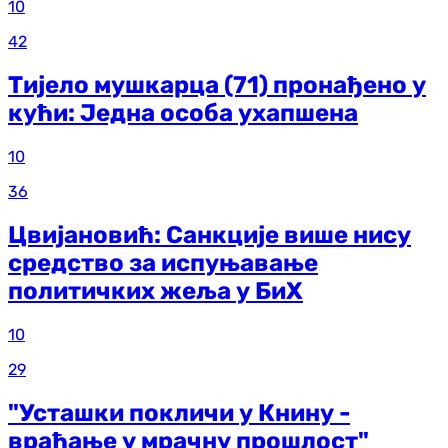
10
42
Тијело мушкарца (71) пронађено у
кући: Једна особа ухапшена
10
36
Цвијановић: Санкције више нису
средство за испуњавање
политичких жеља у БиХ
10
29
"Усташки покличи у Книну -
враћање у мрачну прошлост"