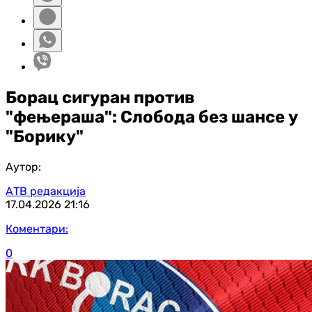
Борац сигуран против
"фењераша": Слобода без шансе у
"Борику"
Аутор:
АТВ редакција
17.04.2026
21:16
Коментари:
0