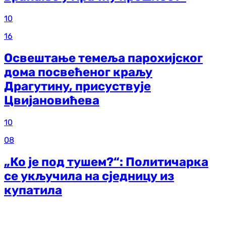
10
16
Освештање темеља парохијског
дома посвећеног краљу
Драгутину, присуствује
Цвијановићева
10
08
„Ко је под тушем?“: Политичарка
се укључила на сједницу из
купатила