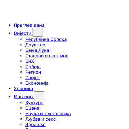
Преглед дана
Вијести
Република Српска
Друштво
Бања Лука
Градови и општине
БиХ
Србија
Регион
Свијет
Економија
Хроника
Магазин
Култура
Сцена
Наука и технологија
Љубав и секс
Здравље