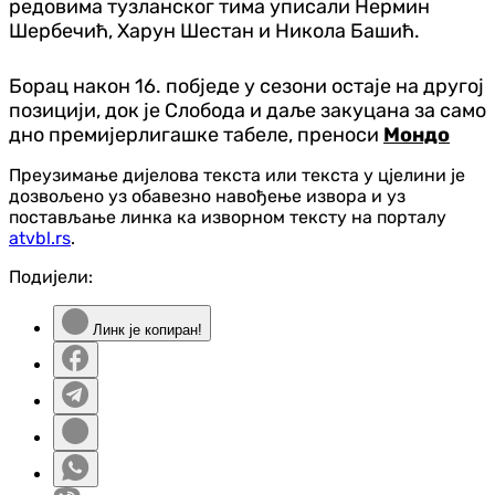
редовима тузланског тима уписали Нермин
Шербечић, Харун Шестан и Никола Башић.
Борац након 16. побједе у сезони остаје на другој
позицији, док је Слобода и даље закуцана за само
дно премијерлигашке табеле, преноси
Мондо
Преузимање дијелова текста или текста у цјелини је
дозвољено уз обавезно навођење извора и уз
постављање линка ка изворном тексту на порталу
atvbl.rs
.
Подијели:
Линк је копиран!