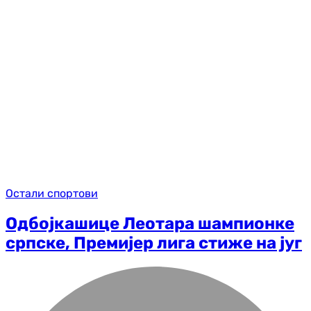
Остали спортови
Одбојкашице Леотара шампионке
српске, Премијер лига стиже на југ