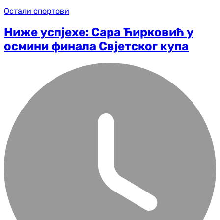
Остали спортови
Ниже успјехе: Сара Ћирковић у
осмини финала Свјетског купа