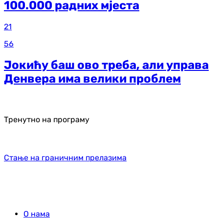
100.000 радних мјеста
21
56
Јокићу баш ово треба, али управа
Денвера има велики проблем
Тренутно на програму
Стање на граничним прелазима
О нама