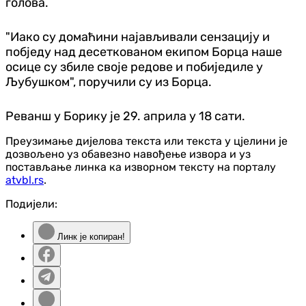
голова.
"Иако су домаћини најављивали сензацију и
побједу над десеткованом екипом Борца наше
осице су збиле своје редове и побиједиле у
Љубушком", поручили су из Борца.
Реванш у Борику је 29. априла у 18 сати.
Преузимање дијелова текста или текста у цјелини је
дозвољено уз обавезно навођење извора и уз
постављање линка ка изворном тексту на порталу
atvbl.rs
.
Подијели:
Линк је копиран!