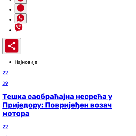
Најновије
22
29
Тешка саобраћајна несрећа у
Приједору: Повријеђен возач
мотора
22