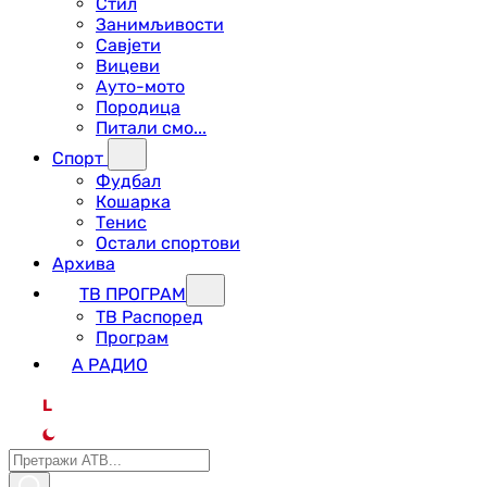
Стил
Занимљивости
Савјети
Вицеви
Ауто-мото
Породица
Питали смо...
Спорт
Фудбал
Кошарка
Тенис
Остали спортови
Архива
ТВ ПРОГРАМ
ТВ Распоред
Програм
А РАДИО
L