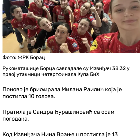
Фото:
ЖРК Борац
Рукометашице Борца савладале су Извиђач 38:32 у
првој утакмици четвртфинала Купа БиХ.
Поново је бриљирала Милана Раилић која је
постигла 10 голова.
Пратила је Сандра Ђурашиновић са осам
погодака.
Код Извиђача Нина Врањеш постигла је 13