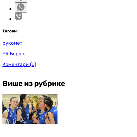
Таг
ови
:
рукомет
РК Борац
Коментари
(0)
Више из рубрике