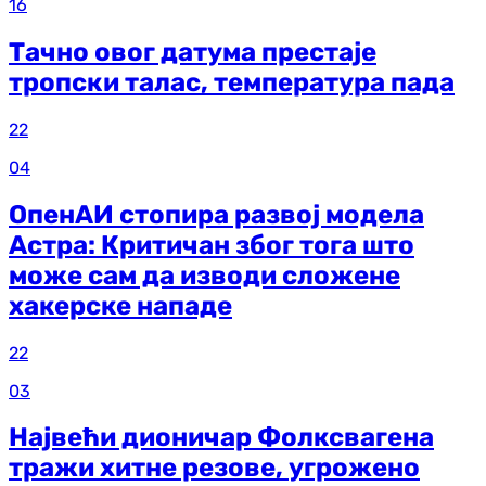
16
Тачно овог датума престаје
тропски талас, температура пада
22
04
ОпенАИ стопира развој модела
Астра: Критичан због тога што
може сам да изводи сложене
хакерске нападе
22
03
Највећи дионичар Фолксвагена
тражи хитне резове, угрожено