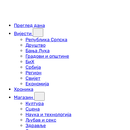
Преглед дана
Вијести
Република Српска
Друштво
Бања Лука
Градови и општине
БиХ
Србија
Регион
Свијет
Економија
Хроника
Магазин
Култура
Сцена
Наука и технологија
Љубав и секс
Здравље