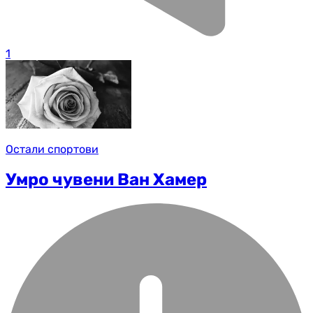
1
Остали спортови
Умро чувени Ван Хамер