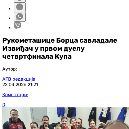
Рукометашице Борца савладале
Извиђач у првом дуелу
четвртфинала Купа
Аутор:
АТВ редакција
22.04.2026
21:21
Коментари:
0