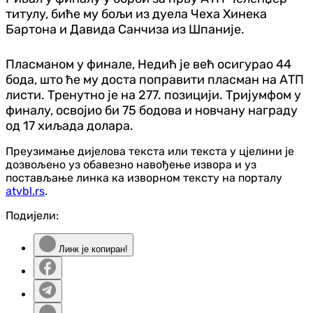
титулу, биће му бољи из дуела Чеха Хинека
Бартона и Давида Санчиза из Шпаније.
Пласманом у финале, Недић је већ осигурао 44
бода, што ће му доста поправити пласман на АТП
листи. Тренутно је на 277. позицији. Тријумфом у
финалу, освојио би 75 бодова и новчану награду
од 17 хиљада долара.
Преузимање дијелова текста или текста у цјелини је
дозвољено уз обавезно навођење извора и уз
постављање линка ка изворном тексту на порталу
atvbl.rs
.
Подијели:
Линк је копиран!