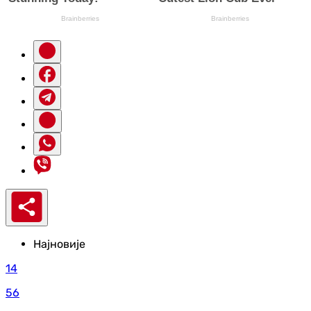
Најновије
14
56