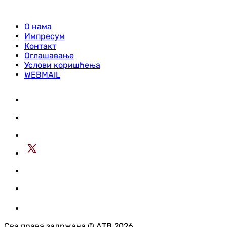
О нама
Импресум
Контакт
Оглашавање
Услови коришћења
WEBMAIL
Сва права задржана © АТВ 2026