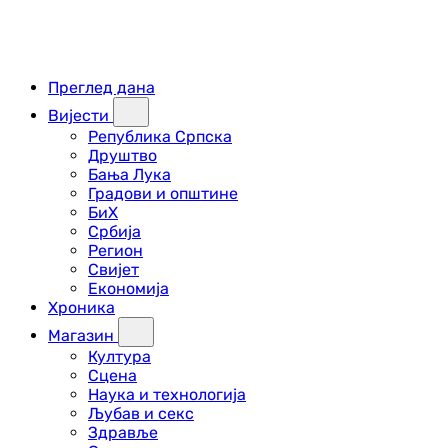
Преглед дана
Вијести
Република Српска
Друштво
Бања Лука
Градови и општине
БиХ
Србија
Регион
Свијет
Економија
Хроника
Магазин
Култура
Сцена
Наука и технологија
Љубав и секс
Здравље