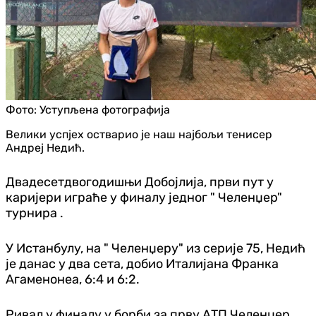
Фото:
Уступљена фотографија
Велики успјех остварио је наш најбољи тенисер
Андреј Недић.
Двадесетдвогодишњи Добојлија, први пут у
каријери играће у финалу једног " Челенџер"
турнира .
У Истанбулу, на " Челенџеру" из серије 75, Недић
је данас у два сета, добио Италијана Франка
Агаменонеа, 6:4 и 6:2.
Ривал у финалу у борби за прву АТП Челенџер