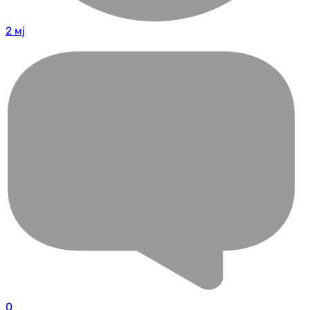
2 мј
0