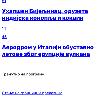
51
Ухапшен Бијељинац, одузета
индијска конопља и кокаин
14
45
Аеродром у Италији обуставио
летове због ерупције вулкана
Тренутно на програму
Стање на граничним прелазима