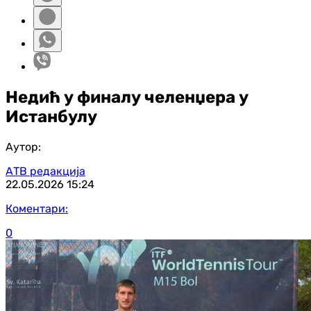
Недић у финалу челенџера у
Истанбулу
Аутор:
АТВ редакција
22.05.2026
15:24
Коментари:
0