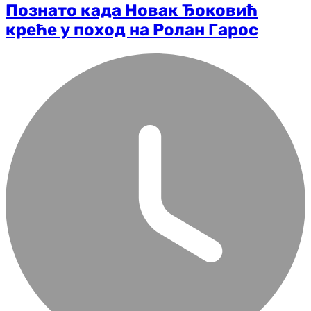
Познато када Новак Ђоковић
креће у поход на Ролан Гарос