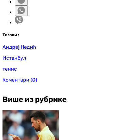
Таг
ови
:
Андреј Недић
Истанбул
тенис
Коментари
(0)
Више из рубрике