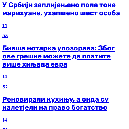
У Србији заплијењено пола тоне
марихуане, ухапшено шест особа
14
53
Бивша нотарка упозорава: Због
ове грешке можете да платите
више хиљада евра
14
52
Реновирали кухињу, а онда су
налетјели на право богатство
14