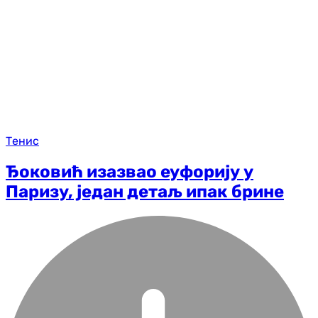
Тенис
Ђоковић изазвао еуфорију у
Паризу, један детаљ ипак брине