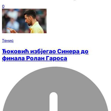
0
Тенис
Ђоковић избјегао Синера до
финала Ролан Гароса