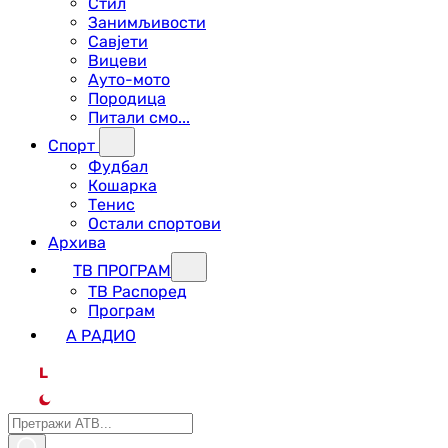
Стил
Занимљивости
Савјети
Вицеви
Ауто-мото
Породица
Питали смо...
Спорт
Фудбал
Кошарка
Тенис
Остали спортови
Архива
ТВ ПРОГРАМ
ТВ Распоред
Програм
А РАДИО
L