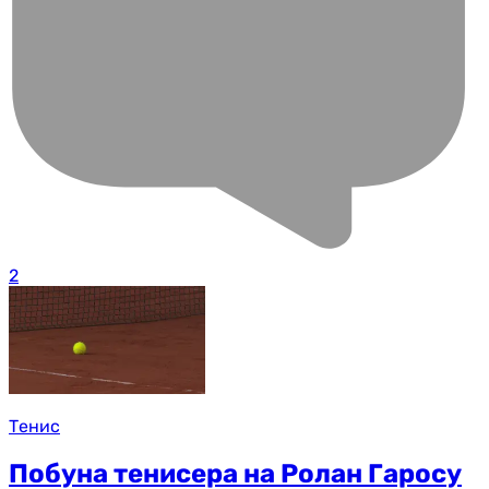
2
Тенис
Побуна тенисера на Ролан Гаросу