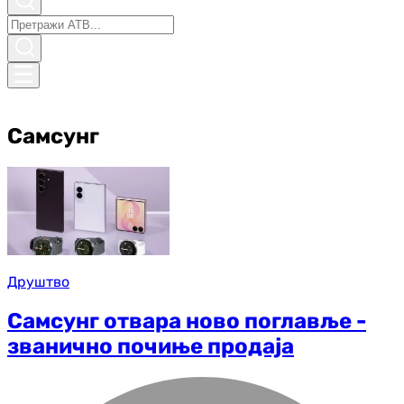
Самсунг
Друштво
Самсунг отвара ново поглавље -
званично почиње продаја