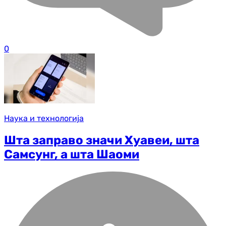
0
Наука и технологија
Шта заправо значи Хуавеи, шта
Самсунг, а шта Шаоми