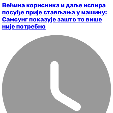
Већина корисника и даље испира
посуђе прије стављања у машину:
Самсунг показује зашто то више
није потребно