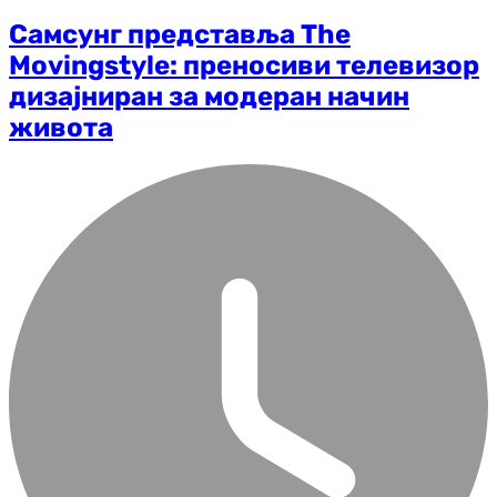
Самсунг представља The
Movingstyle: преносиви телевизор
дизајниран за модеран начин
живота