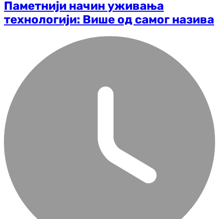
Паметнији начин уживања
технологији: Више од самог назива