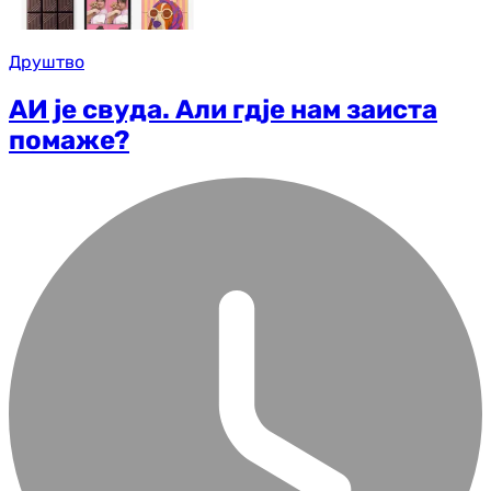
Друштво
АИ је свуда. Али гдје нам заиста
помаже?