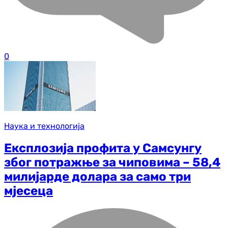
0
Наука и технологија
Експлозија профита у Самсунгу
због потражње за чиповима – 58,4
милијарде долара за само три
мјесеца