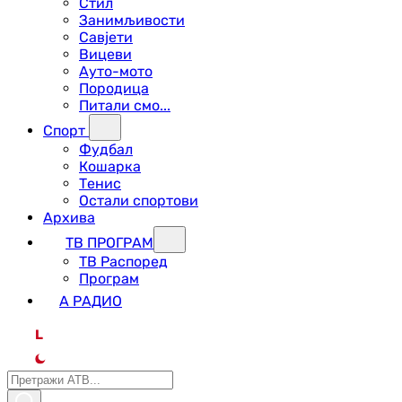
Стил
Занимљивости
Савјети
Вицеви
Ауто-мото
Породица
Питали смо...
Спорт
Фудбал
Кошарка
Тенис
Остали спортови
Архива
ТВ ПРОГРАМ
ТВ Распоред
Програм
А РАДИО
L