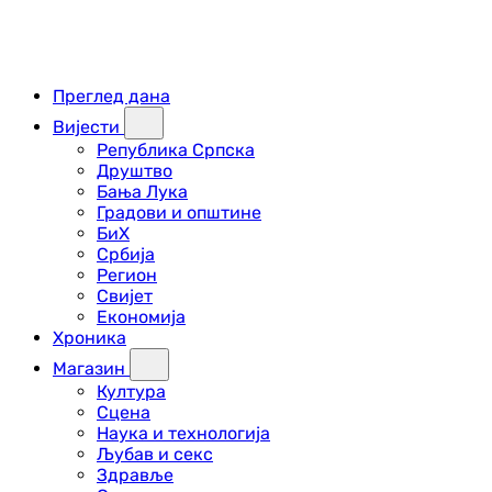
Преглед дана
Вијести
Република Српска
Друштво
Бања Лука
Градови и општине
БиХ
Србија
Регион
Свијет
Економија
Хроника
Магазин
Култура
Сцена
Наука и технологија
Љубав и секс
Здравље