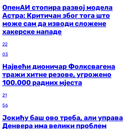
ОпенАИ стопира развој модела
Астра: Критичан због тога што
може сам да изводи сложене
хакерске нападе
22
03
Највећи дионичар Фолксвагена
тражи хитне резове, угрожено
100.000 радних мјеста
21
56
Јокићу баш ово треба, али управа
Денвера има велики проблем