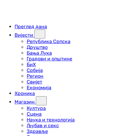
Преглед дана
Вијести
Република Српска
Друштво
Бања Лука
Градови и општине
БиХ
Србија
Регион
Свијет
Економија
Хроника
Магазин
Култура
Сцена
Наука и технологија
Љубав и секс
Здравље