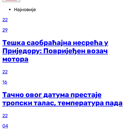
Најновије
22
29
Тешка саобраћајна несрећа у
Приједору: Повријеђен возач
мотора
22
16
Тачно овог датума престаје
тропски талас, температура пада
22
04