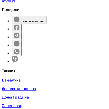
atvbl.rs
.
Подијели:
Линк је копиран!
Таг
ови
:
Бањалука
бесплатан превоз
Доња Градина
Јасеновац