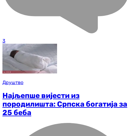
3
Друштво
Најљепше вијести из
породилишта: Српска богатија за
25 беба