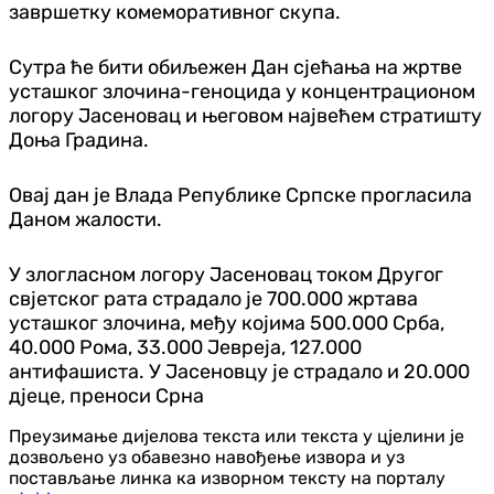
завршетку комеморативног скупа.
Сутра ће бити обиљежен Дан сјећања на жртве
усташког злочина-геноцида у концентрационом
логору Јасеновац и његовом највећем стратишту
Доња Градина.
Овај дан је Влада Републике Српске прогласила
Даном жалости.
У злогласном логору Јасеновац током Другог
свјетског рата страдало је 700.000 жртава
усташког злочина, међу којима 500.000 Срба,
40.000 Рома, 33.000 Јевреја, 127.000
антифашиста. У Јасеновцу је страдало и 20.000
д‌јеце, преноси Срна
Преузимање дијелова текста или текста у цјелини је
дозвољено уз обавезно навођење извора и уз
постављање линка ка изворном тексту на порталу