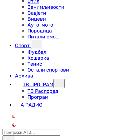
Стил
Занимљивости
Савјети
Вицеви
Ауто-мото
Породица
Питали смо...
Спорт
Фудбал
Кошарка
Тенис
Остали спортови
Архива
ТВ ПРОГРАМ
ТВ Распоред
Програм
А РАДИО
L