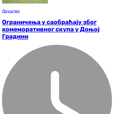
Друштво
Ограничења у саобраћају због
комеморативног скупа у Доњој
Градини