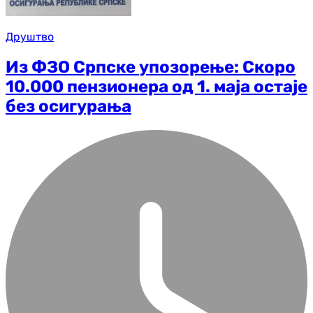
Друштво
Из ФЗО Српске упозорење: Скоро
10.000 пензионера од 1. маја остаје
без осигурања