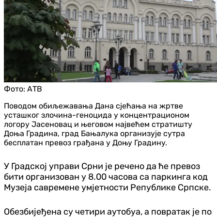
Фото:
АТВ
Поводом обиљежавања Дана сјећања на жртве
усташког злочина-геноцида у концентрационом
логору Јасеновац и његовом највећем стратишту
Доња Градина, град Бањалука организује сутра
бесплатан превоз грађана у Доњу Градину.
У Градској управи Срни је речено да ће превоз
бити организован у 8.00 часова са паркинга код
Музеја савремене умјетности Републике Српске.
Обезбијеђена су четири аутобуа, а повратак је по