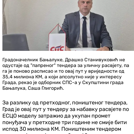
Градоначелник Бањалуке, Драшко Станивуковић не
одустаје од "папреног" тендера за уличну расвјету, па
га је поново расписао и то овај пут у вриједности од
35,4 милиона КМ, а који апсолутно није у интересу
Града, рекао је одборник СПС-а у Скупштини града
Бањалука, Саша Глигорић.
За разлику од претходног, поништеног тендера,
Град је овај пут у тендеру за набавку расвјете по
ЕСЦО моделу затражио да укупан промет
понуђача у претходне три године не смије бити
испод 30 милиона КМ. Поништеним тендером