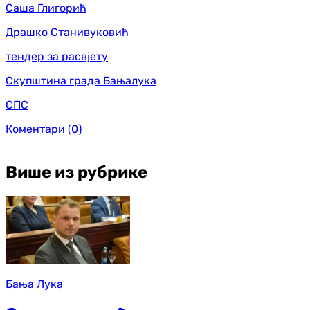
Саша Глигорић
Драшко Станивуковић
тендер за расвјету
Скупштина града Бањалука
СПС
Коментари
(0)
Више из рубрике
Бања Лука