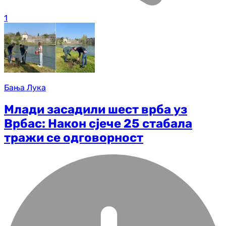
1
Бања Лука
Млади засадили шест врба уз
Врбас: Након сјече 25 стабала
тражи се одговорност