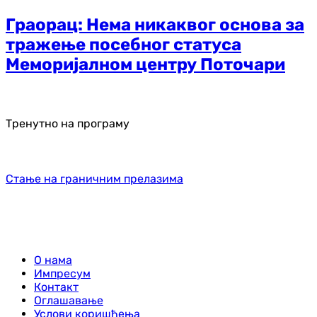
Граорац: Нема никаквог основа за
тражење посебног статуса
Меморијалном центру Поточари
Тренутно на програму
Стање на граничним прелазима
О нама
Импресум
Контакт
Оглашавање
Услови коришћења