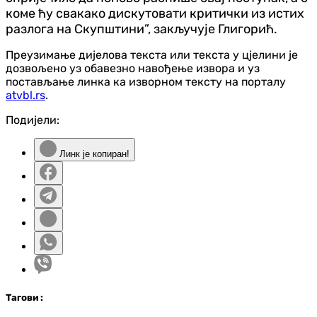
коме ћу свакако дискутовати критички из истих
разлога на Скупштини”, закључује Глигорић.
Преузимање дијелова текста или текста у цјелини је
дозвољено уз обавезно навођење извора и уз
постављање линка ка изворном тексту на порталу
atvbl.rs
.
Подијели:
Линк је копиран!
Таг
ови
: