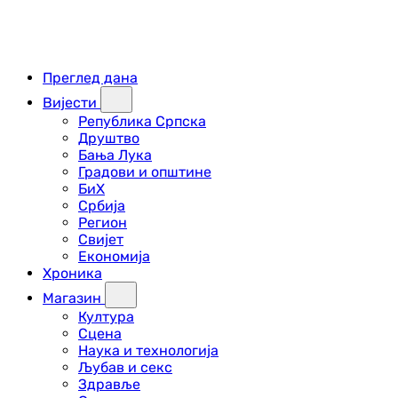
Преглед дана
Вијести
Република Српска
Друштво
Бања Лука
Градови и општине
БиХ
Србија
Регион
Свијет
Економија
Хроника
Магазин
Култура
Сцена
Наука и технологија
Љубав и секс
Здравље