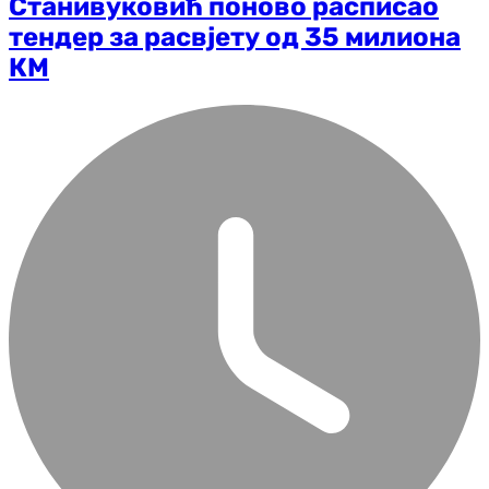
Станивуковић поново расписао
тендер за расвјету од 35 милиона
КМ