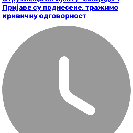
Пријаве су поднесене, тражимо
кривичну одговорност