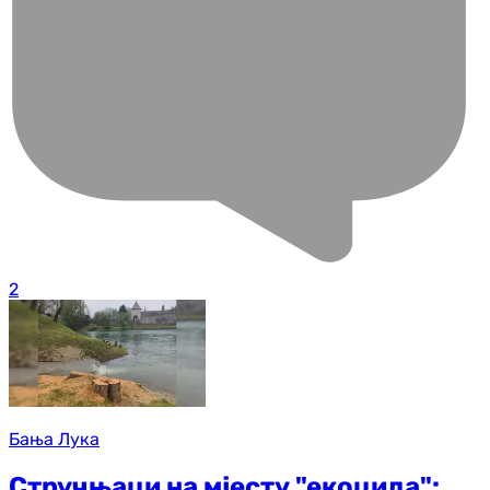
2
Бања Лука
Стручњаци на мјесту "екоцида":