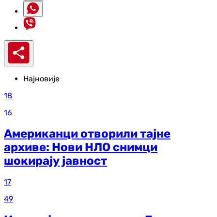
Најновије
18
16
Американци отворили тајне
архиве: Нови НЛО снимци
шокирају јавност
17
49