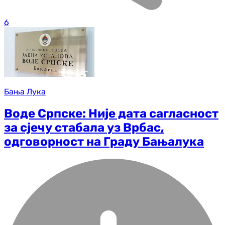
6
Бања Лука
Воде Српске: Није дата сагласност
за сјечу стабала уз Врбас,
одговорност на Граду Бањалука