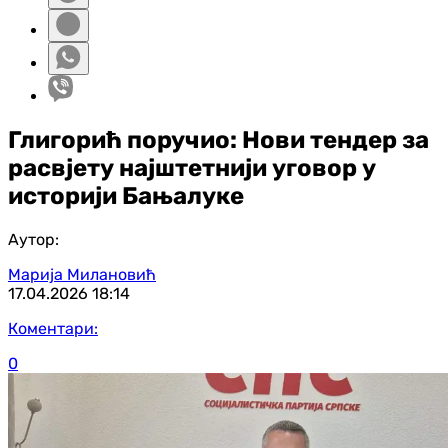
Глигорић поручио: Нови тендер за
расвјету најштетнији уговор у
историји Бањалуке
Аутор:
Марија Милановић
17.04.2026
18:14
Коментари:
0