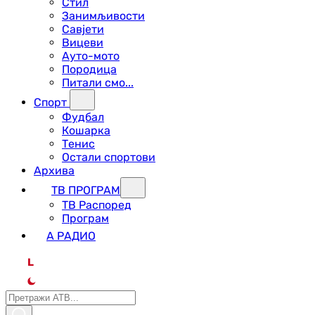
Стил
Занимљивости
Савјети
Вицеви
Ауто-мото
Породица
Питали смо...
Спорт
Фудбал
Кошарка
Тенис
Остали спортови
Архива
ТВ ПРОГРАМ
ТВ Распоред
Програм
А РАДИО
L