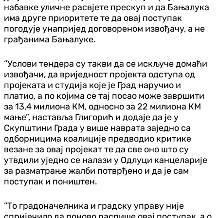
набавке уличне расвјете прескуп и да Бањалука
има друге приоритете те да овај поступак
погодује унапријед договореном извођачу, а не
грађанима Бањалуке.
“Услови тендера су такви да се искључе домаћи
извођачи, да вриједност пројекта одступа од
пројеката и студија које је Град наручио и
платио, а по којима се тај посао може завршити
за 13,4 милиона КМ, односно за 22 милиона КМ
мање”, наставља Глигорић и додаје да је у
Скупштини Града у више наврата заједно са
одборницима коалиције предводио критике
везане за овај пројекат те да све оно што су
утвдили уједно се налази у Одлуци канцеларије
за разматрање жалби потврђено и да је сам
поступак и поништен.
“То градоначелника и градску управу није
спријечило да поново распише овај поступак, а о