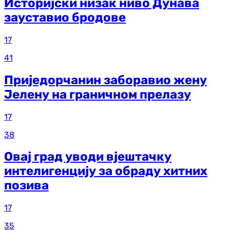
Историјски низак ниво Дунава
зауставио бродове
17
41
Приједорчанин заборавио жену
Јелену на граничном прелазу
17
38
Овај град уводи вјештачку
интелигенцију за обраду хитних
позива
17
35