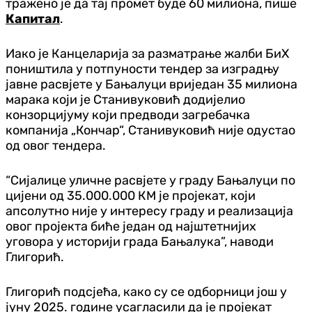
тражено је да тај промет буде 60 милиона, пише
Капитал
.
Иако је Канцеларија за разматрање жалби БиХ
поништила у потпуности тендер за изградњу
јавне расвјете у Бањалуци вриједан 35 милиона
марака који је Станивуковић додијелио
конзорцијуму који предводи загребачка
компанија „Кончар“, Станивуковић није одустао
од овог тендера.
“Сијалице уличне расвјете у граду Бањалуци по
цијени од 35.000.000 КМ је пројекат, који
апсолутно није у интересу граду и реализација
овог пројекта биће један од најштетнијих
уговора у историји града Бањалука”, наводи
Глигорић.
Глигорић подсјећа, како су се одборници још у
јуну 2025. године усагласили да је пројекат