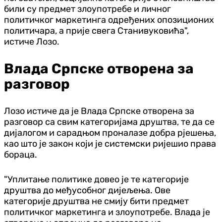
били су предмет злоупотребе и личног
политичког маркетинга одређених опозиционих
политичара, а прије свега Станивуковића",
истиче Лозо.
Влада Српске отворена за
разговор
Лозо истиче да је Влада Српске отворена за
разговор са свим категоријама друштва, те да се
дијалогом и сарадњом проналазе добра рјешења,
као што је закон који је системски ријешио права
бораца.
"Уплитање политике довео је те категорије
друштва до међусобног дијељења. Ове
категорије друштва не смију бити предмет
политичког маркетинга и злоупотребе. Влада је