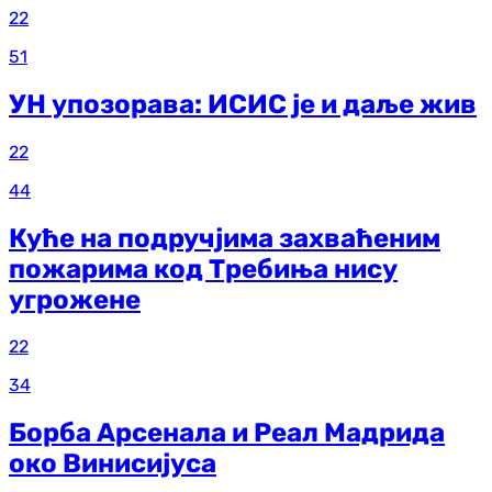
22
51
УН упозорава: ИСИС је и даље жив
22
44
Куће на подручјима захваћеним
пожарима код Требиња нису
угрожене
22
34
Борба Арсенала и Реал Мадрида
око Винисијуса