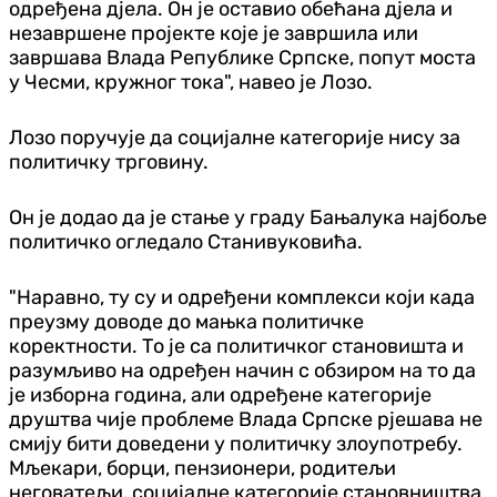
одређена дјела. Он је оставио обећана дјела и
незавршене пројекте које је завршила или
завршава Влада Републике Српске, попут моста
у Чесми, кружног тока", навео је Лозо.
Лозо поручује да социјалне категорије нису за
политичку трговину.
Он је додао да је стање у граду Бањалука најбоље
политичко огледало Станивуковића.
"Наравно, ту су и одређени комплекси који када
преузму доводе до мањка политичке
коректности. То је са политичког становишта и
разумљиво на одређен начин с обзиром на то да
је изборна година, али одређене категорије
друштва чије проблеме Влада Српске рјешава не
смију бити доведени у политичку злоупотребу.
Мљекари, борци, пензионери, родитељи
неговатељи, социјалне категорије становништва