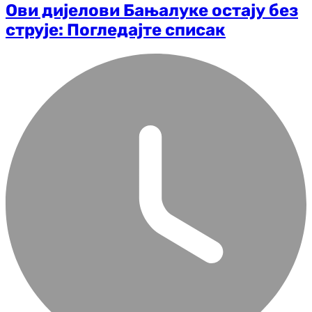
Ови дијелови Бањалуке остају без
струје: Погледајте списак