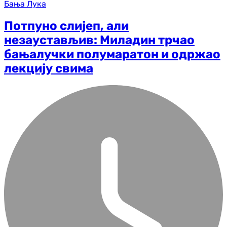
Бања Лука
Потпуно слијеп, али
незаустављив: Миладин трчао
бањалучки полумаратон и одржао
лекцију свима