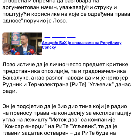
отворена и спремна да разговара на
аргументован начин, уважавајући струку и
поштујући кориснике на које се одређена права
односе",поручио је Лозо.
Република Српска
Амиџић: БиХ је спала само на Републику
Српску
Лозо истиче да је лично често предмет критике
представника опозиције, па и градоначелника
Бањалуке, а као разлог наводи да им је крив јер
Рудник и Термолектрана (РиТе) "Угљевик" данас
ради.
Он је подсјетио да је био дио тима који је радио
на преносу права на концесију за експлоатацију
угља на лежишту "Исток два" са компаније
"Комсар енерџи" на РиТе "Угљевик", те да је
главни задатак остварен – да РиТе буде на