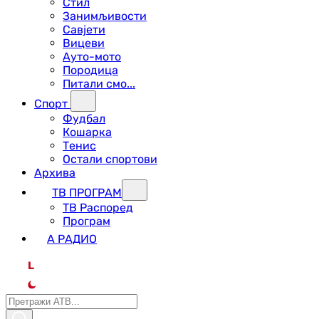
Стил
Занимљивости
Савјети
Вицеви
Ауто-мото
Породица
Питали смо...
Спорт
Фудбал
Кошарка
Тенис
Остали спортови
Архива
ТВ ПРОГРАМ
ТВ Распоред
Програм
А РАДИО
L