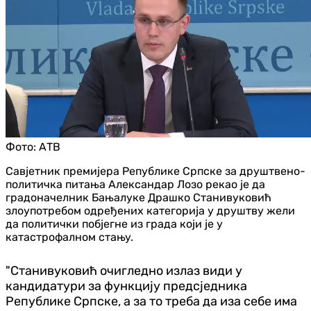
Фото:
АТВ
Савјетник премијера Републике Српске за друштвено-
политичка питања Александар Лозо рекао је да
градоначелник Бањалуке Драшко Станивуковић
злоупотребом одређених категорија у друштву жели
да политички побјегне из града који је у
катастрофалном стању.
"Станивуковић очигледно излаз види у
кандидатури за функцију предсједника
Републике Српске, а за то треба да иза себе има