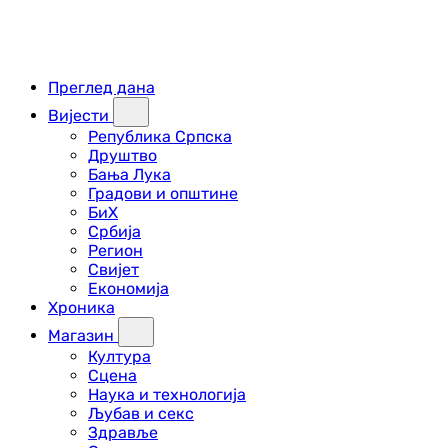
Преглед дана
Вијести
Република Српска
Друштво
Бања Лука
Градови и општине
БиХ
Србија
Регион
Свијет
Економија
Хроника
Магазин
Култура
Сцена
Наука и технологија
Љубав и секс
Здравље