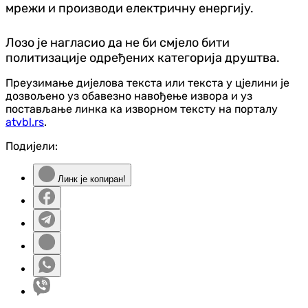
мрежи и производи електричну енергију.
Лозо је нагласио да не би смјело бити
политизације одређених категорија друштва.
Преузимање дијелова текста или текста у цјелини је
дозвољено уз обавезно навођење извора и уз
постављање линка ка изворном тексту на порталу
atvbl.rs
.
Подијели:
Линк је копиран!