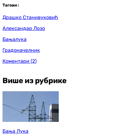
Таг
ови
:
Драшко Станивуковић
Александар Лозо
Бањалука
Градоначелник
Коментари
(2)
Више из рубрике
Бања Лука