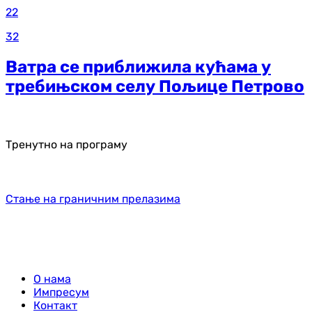
22
32
Ватра се приближила кућама у
требињском селу Пољице Петрово
Тренутно на програму
Стање на граничним прелазима
О нама
Импресум
Контакт