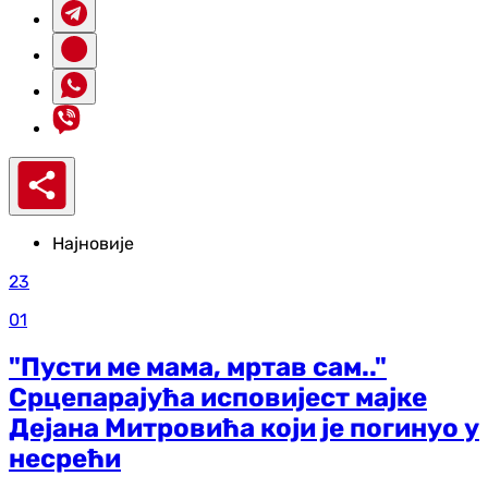
Најновије
23
01
"Пусти ме мама, мртав сам.."
Срцепарајућа исповијест мајке
Дејана Митровића који је погинуо у
несрећи