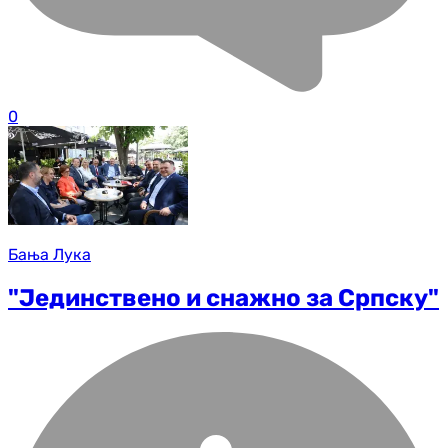
0
Бања Лука
"Јединствено и снажно за Српску"