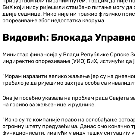
присуством или писаним путем. Тврдим да није по
БиХ који нису ријешили стамбено питање могу да 
двије седмице. Нико није ни тражио физичко прису
опорезивање због недостатка кворума
Видовић: Блокада Управно
Министар финансија у Влади Републике Српске Зо
индиректно опорезивање (УИО) БиХ, истичући да ј
"Морам изразити велико жаљење јер су на дневном 
требало је да ријешимо захтјев особа са инвалиди
Она је посебно указала на проблем рада Савјета 
на гориво за жељезнице и руднике.
"Иако су те компаније право на ослобађање оства
огромну штету предузећима. Данас смо коначно тр
функционисати, имајући у виду тешку ситуацију у 