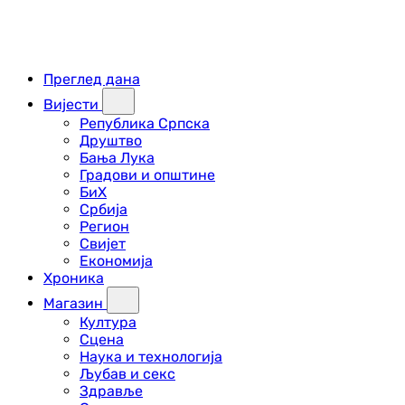
Преглед дана
Вијести
Република Српска
Друштво
Бања Лука
Градови и општине
БиХ
Србија
Регион
Свијет
Економија
Хроника
Магазин
Култура
Сцена
Наука и технологија
Љубав и секс
Здравље