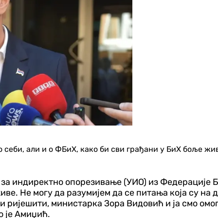
 о себи, али и о ФБиХ, како би сви грађани у БиХ боље жи
 за индиректно опорезивање (УИО) из Федерације 
живе. Не могу да разумијем да се питања која су на
и ријешити, министарка Зора Видовић и ја смо омо
о је Амиџић.