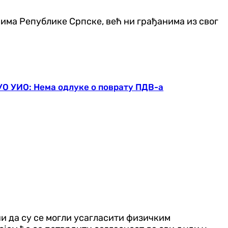
анима Републике Српске, већ ни грађанима из свог
УО УИО: Нема одлуке о поврату ПДВ-а
чи да су се могли усагласити физичким