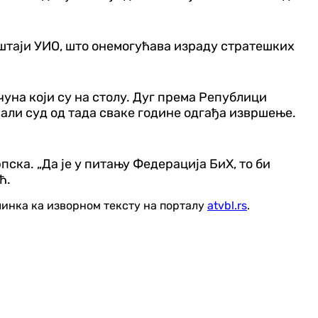
ештаји УИО, што онемогућава израду стратешких
чуна који су на столу. Дуг према Републици
, али суд од тада сваке године одгађа извршење.
пска. „Да је у питању Федерација БиХ, то би
ћ.
линка ка изворном тексту на порталу
atvbl.rs
.