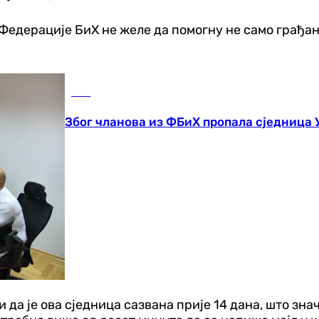
из Федерације БиХ не желе да помогну не само грађ
БиХ
Због чланова из ФБиХ пропала сједница 
да је ова сједница сазвана прије 14 дана, што зна