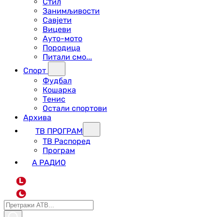
Стил
Занимљивости
Савјети
Вицеви
Ауто-мото
Породица
Питали смо...
Спорт
Фудбал
Кошарка
Тенис
Остали спортови
Архива
ТВ ПРОГРАМ
ТВ Распоред
Програм
А РАДИО
L