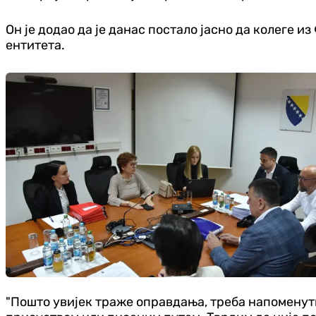
Он је додао да је данас постало јасно да колеге 
ентитета.
"Пошто увијек траже оправдања, треба напоменути 