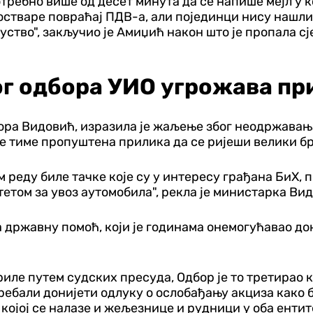
требно више од десет минута да се напише мејл у к
остваре повраћај ПДВ-а, али појединци нису нашли 
ство", закључио је Амиџић након што је пропала с
ј
г одбора УИО угрожава пр
ра Видовић, изразила је жаљење због неодржавања
е тиме пропуштена прилика да се ријеши велики б
реду биле тачке које су у интересу грађана БиХ, п
тетом за увоз аутомобила", рекла је министарка Ви
за државну помоћ, који је годинама онемогућавао 
риле путем судских пресуда, Одбор је то третирао 
ебали донијети одлуку о ослобађању акциза како 
којој се налазе и жељезнице и рудници у оба ентит