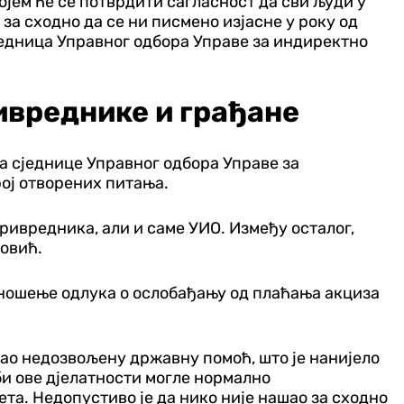
ојем ће се потврдити сагласност да сви људи у
за сходно да се ни писмено изјасне у року од
едница Управног одбора Управе за индиректно
ивреднике и грађане
 сједнице Управног одбора Управе за
рој отворених питања.
ривредника, али и саме УИО. Између осталог,
довић.
доношење одлука о ослобађању од плаћања акциза
као недозвољену државну помоћ, што је нанијело
би ове дјелатности могле нормално
ета. Недопустиво је да нико није нашао за сходно