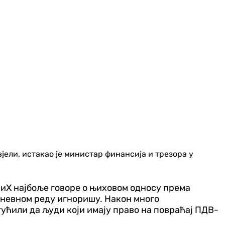
вјели, истакао је министар финансија и трезора у
БиХ најбоље говоре о њиховом односу према
 дневном реду игноришу. Након много
гућили да људи који имају право на повраћај ПДВ-