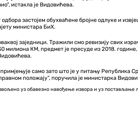
ио", истакла је Видовићева.
г одбора застојем обухваћене бројне одлуке и извј
јету министара БиХ.
оваквој заједници. Тражили смо ревизију свих изра
 30 милиона КМ, предмет је пресуде из 2018. године
 Видовићева.
 примјењује само зато што је у питању Република Ср
правном положају“, поручила је министарка Видови
озвољено уз обавезно навођење извора и уз постављање 