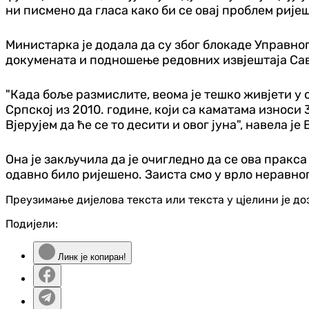
ни писмено да гласа како би се овај проблем ријеш
Министарка је додала да су због блокаде Управно
докумената и подношење редовних извјештаја Сав
"Када боље размислите, веома је тешко живјети у 
Српској из 2010. године, који са каматама износи
Вјерујем да ће се то десити и овог јуна", навела је
Она је закључила да је очигледно да се ова пракса
одавно било ријешено. Заиста смо у врло неравно
Преузимање дијелова текста или текста у цјелини је д
Подијели:
Линк је копиран!