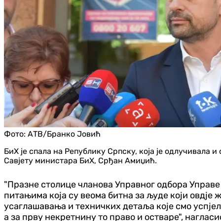
Фото:
АТВ/Бранко Јовић
БиХ је спала на Републику Српску, која је одлучивала и
Савјету министара БиХ, Срђан Амиџић.
"Празне столице чланова Управног одбора Управе
питањима која су веома битна за људе који овдје 
усаглашавања и техничких детаља које смо успјел
а за прву некретнину то право и остваре", нагласи