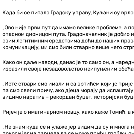
Када би се питало Градску управу, Куљани су врло
„Ово није први пут да имамо велике проблеме, а п
опасном дионицом пута. Градоначелник је добио из
свим легитимним средствима доћи до наших права. 
комуникацију, ми смо били стварно више него стрп
Како он даље наводи, данас је то само он, а наред
изразили своје незадовољство неипуњеним обећа
„Исте ствари смо имали и са вртићем који је приј
па смо свели причу, ако дјеца морају да испаштају
видимо наратив – рекордан буџет, историјски буџет
Ријеч је о имагинарном новцу, како каже Томић, а
„Не знам куда се и улаже јер видим да су и многа
покоси једна парцела да се може прићи гробљу, он