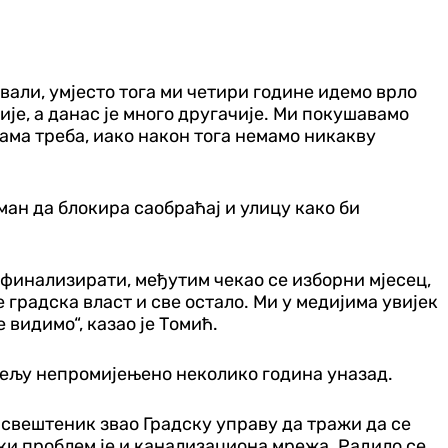
вали, умјесто тога ми четири године идемо врло
је, а данас је много другачије. Ми покушавамо
нама треба, иако након тога немамо никакву
еман да блокира саобраћај и улицу како би
и финализирати, међутим чекао се изборни мјесец,
е градска власт и све остало. Ми у медијима увијек
 видимо“, казао је Томић.
насељу непромијењено неколико година уназад.
ш свештеник звао Градску управу да тражи да се
ики проблем је и канализациона мрежа. Радило се