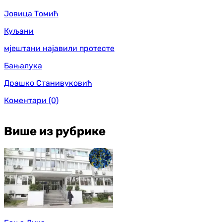
Јовица Томић
Куљани
мјештани најавили протесте
Бањалука
Драшко Станивуковић
Коментари
(0)
Више из рубрике