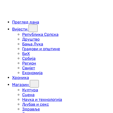
Преглед дана
Вијести
Република Српска
Друштво
Бања Лука
Градови и општине
БиХ
Србија
Регион
Свијет
Економија
Хроника
Магазин
Култура
Сцена
Наука и технологија
Љубав и секс
Здравље