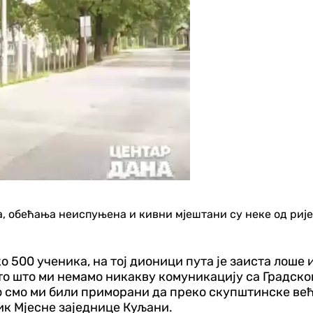
, обећања неиспуњена и кивни мјештани су неке од риј
ко 500 ученика, на тој дионици пута је заиста лоше
е то што ми немамо никакву комуникацију са Градск
то смо ми били приморани да преко скупштинске ве
ик Мјесне заједнице Куљани.