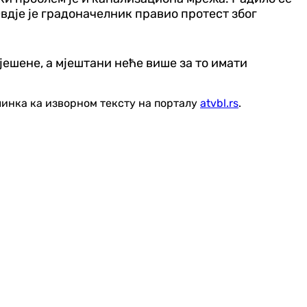
Овдје је градоначелник правио протест због
јешене, а мјештани неће више за то имати
линка ка изворном тексту на порталу
atvbl.rs
.