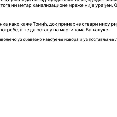
он тога ни метар канализационе мреже није урађен. 
нка како каже Томић, док примарне ствари нису ри
 потребе, а не да остану на маргинама Бањалуке.
озвољено уз обавезно навођење извора и уз постављање 