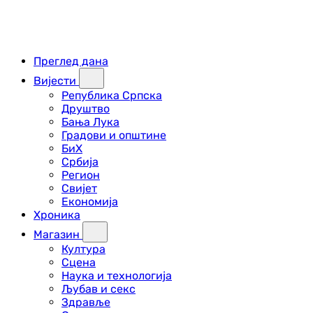
Преглед дана
Вијести
Република Српска
Друштво
Бања Лука
Градови и општине
БиХ
Србија
Регион
Свијет
Економија
Хроника
Магазин
Култура
Сцена
Наука и технологија
Љубав и секс
Здравље