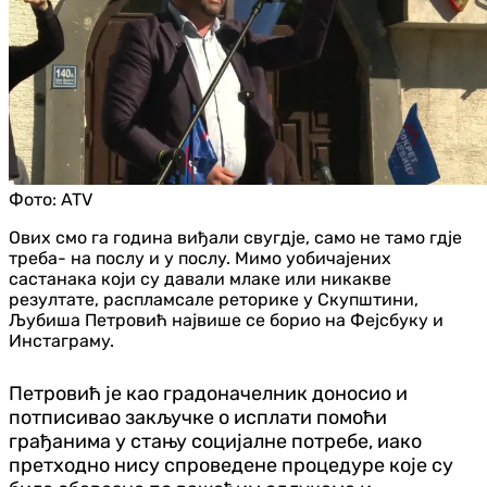
Фото:
ATV
Ових смо га година виђали свугдје, само не тамо гдје
треба- на послу и у послу. Мимо уобичајених
састанака који су давали млаке или никакве
резултате, распламсале реторике у Скупштини,
Љубиша Петровић највише се борио на Фејсбуку и
Инстаграму.
Петровић је као градоначелник доносио и
потписивао закључке о исплати помоћи
грађанима у стању социјалне потребе, иако
претходно нису спроведене процедуре које су