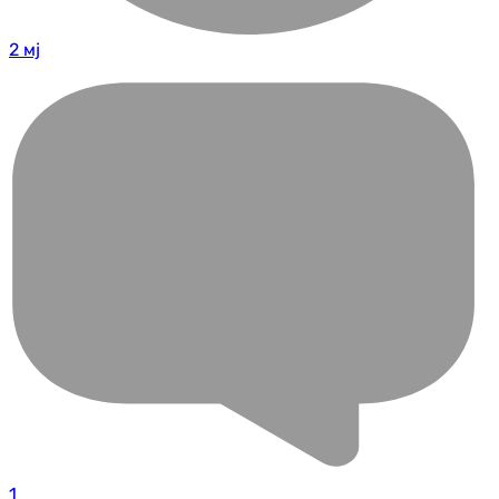
2 мј
1