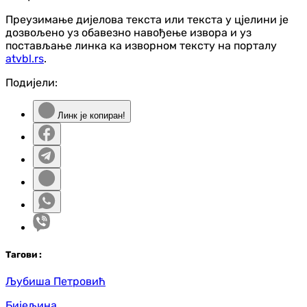
Преузимање дијелова текста или текста у цјелини је
дозвољено уз обавезно навођење извора и уз
постављање линка ка изворном тексту на порталу
atvbl.rs
.
Подијели:
Линк је копиран!
Таг
ови
:
Љубиша Петровић
Бијељина