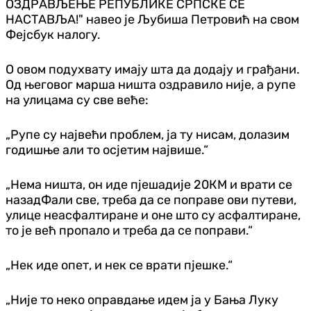
ОЗДРАВЉЕЊЕ РЕПУБЛИКЕ СРПСКЕ СЕ
НАСТАВЉА!" навео је Љубиша Петровић на свом
Фејсбук налогу.
О овом подухвату имају шта да додају и грађани.
Од његовог марша ништа оздравило није, а рупе
на улицама су све веће:
„Рупе су највећи проблем, ја ту нисам, долазим
годишње али то осјетим највише.“
„Нема ништа, он иде пјешадије 20КМ и врати се
назадФали све, треба да се поправе ови путеви,
улице неасфалтиране и оне што су асфалтиране,
то је већ пропало и треба да се поправи.“
„Нек иде опет, и нек се врати пјешке.“
„Није то неко оправдање идем ја у Бања Луку