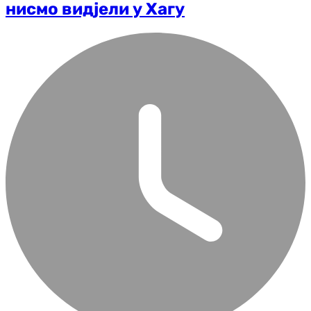
нисмо видјели у Хагу