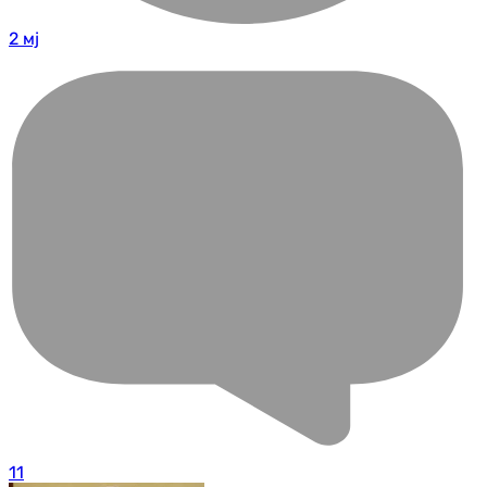
2 мј
11