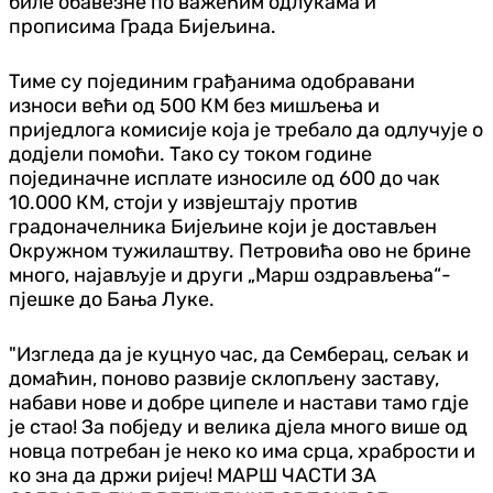
биле обавезне по важећим одлукама и
прописима Града Бијељина.
Тиме су појединим грађанима одобравани
износи већи од 500 КМ без мишљења и
приједлога комисије која је требало да одлучује о
додјели помоћи. Тако су током године
појединачне исплате износиле од 600 до чак
10.000 КМ, стоји у извјештају против
градоначелника Бијељине који је достављен
Окружном тужилаштву. Петровића ово не брине
много, најављује и други „Марш оздрављења“-
пјешке до Бања Луке.
"Изгледа да је куцнуо час, да Семберац, сељак и
домаћин, поново развије склопљену заставу,
набави нове и добре ципеле и настави тамо гдје
је стао! За побједу и велика дјела много више од
новца потребан је неко ко има срца, храбрости и
ко зна да држи ријеч! МАРШ ЧАСТИ ЗА