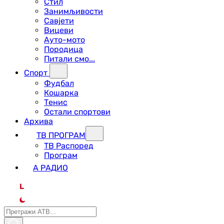
Стил
Занимљивости
Савјети
Вицеви
Ауто-мото
Породица
Питали смо...
Спорт
Фудбал
Кошарка
Тенис
Остали спортови
Архива
ТВ ПРОГРАМ
ТВ Распоред
Програм
А РАДИО
L