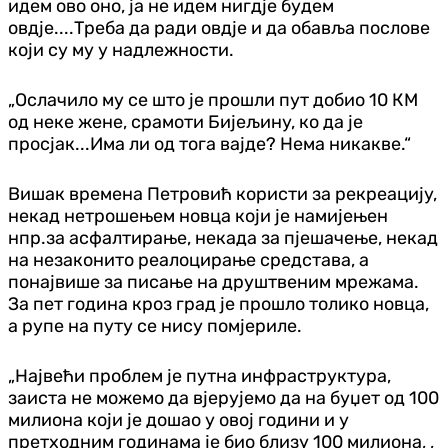
идем ово оно, ја не идем нигдје будем
овдје....Треба да ради овдје и да обавља послове
који су му у надлежности.
„Ослачило му се што је прошли пут добио 10 КМ
од неке жене, срамоти Бијељину, ко да је
просјак...Има ли од тога вајде? Нема никакве.“
Вишак времена Петровић користи за рекреацију,
некад нетрошењем новца који је намијењен
нпр.за асфалтирање, некада за пјешачење, некад
на незаконито реалоцирање средстава, а
понајвише за писање на друштвеним мрежама.
За пет година кроз град је прошло толико новца,
а рупе на путу се нису помјериле.
„Највећи проблем је путна инфраструктура,
заиста не можемо да вјерујемо да на буџет од 100
милиона који је дошао у овој години и у
претходним годинама је био близу 100 милиона, ,