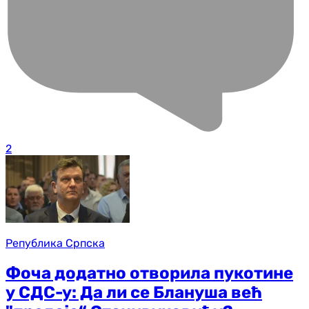
2
Република Српска
Фоча додатно отворила пукотине
у СДС-у: Да ли се Блануша већ