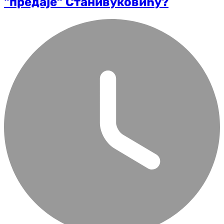
"предаје“ Станивуковићу?