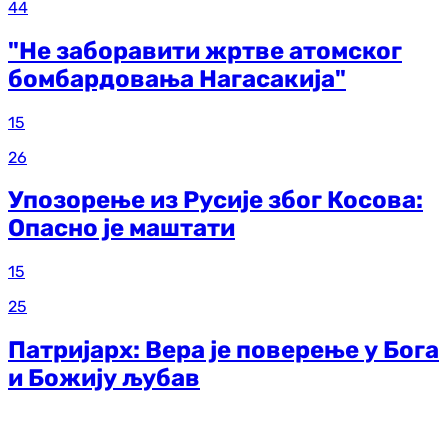
44
"Не заборавити жртве атомског
бомбардовања Нагасакија"
15
26
Упозорење из Русије због Косова:
Опасно је маштати
15
25
Патријарх: Вера је поверење у Бога
и Божију љубав