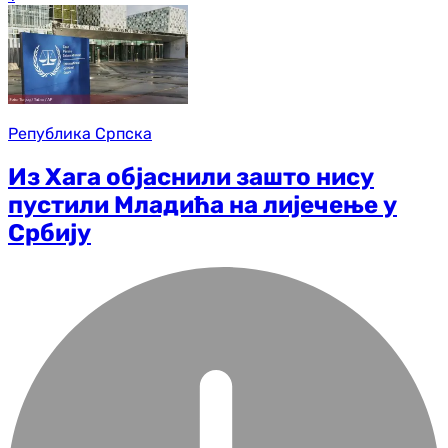
Република Српска
Из Хага објаснили зашто нису
пустили Младића на лијечење у
Србију