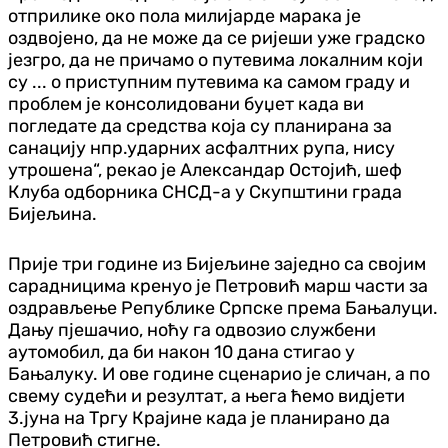
отприлике око пола милијарде марака је
оздвојено, да не може да се ријеши уже градско
језгро, да не причамо о путевима локалним који
су ... о приступним путевима ка самом граду и
проблем је консолидовани буџет када ви
погледате да средства која су планирана за
санацију нпр.ударних асфалтних рупа, нису
утрошена“, рекао је Александар Остојић, шеф
Клуба одборника СНСД-а у Скупштини града
Бијељина.
Прије три године из Бијељине заједно са својим
сарадницима кренуо је Петровић марш части за
оздрављење Републике Српске према Бањалуци.
Дању пјешачио, ноћу га одвозио службени
аутомобил, да би након 10 дана стигао у
Бањалуку. И ове године сценарио је сличан, а по
свему судећи и резултат, а њега ћемо видјети
3.јуна на Тргу Крајине када је планирано да
Петровић стигне.