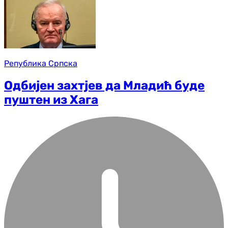
Република Српска
Одбијен захтјев да Младић буде
пуштен из Хага