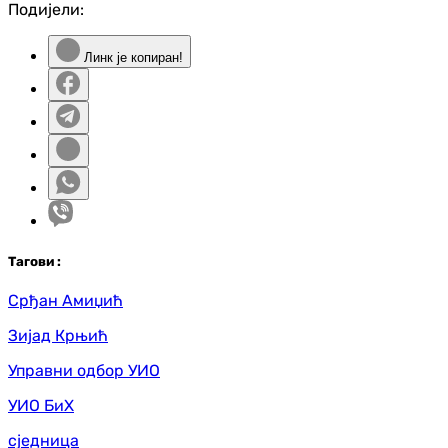
Подијели:
Линк је копиран!
Таг
ови
:
Срђан Амиџић
Зијад Крњић
Управни одбор УИО
УИО БиХ
сједница