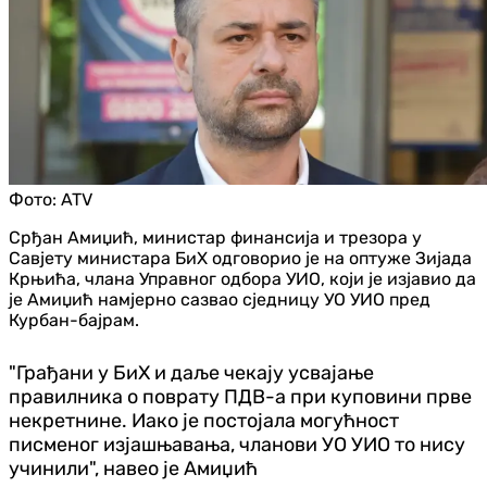
Фото:
ATV
Срђан Амиџић, министар финансија и трезора у
Савјету министара БиХ одговорио је на оптуже Зијада
Крњића, чланa Управног одбора УИО, који је изјавио да
је Амиџић намјерно сазвао сједницу УО УИО пред
Курбан-бајрам.
"Грађани у БиХ и даље чекају усвајање
правилника о поврату ПДВ-а при куповини прве
некретнине. Иако је постојала могућност
писменог изјашњавања, чланови УО УИО то нису
учинили", навео је Амиџић