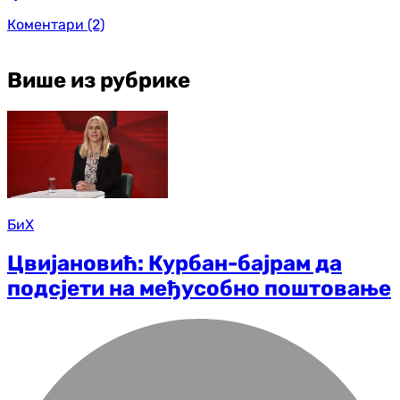
Коментари
(2)
Више из рубрике
БиХ
Цвијановић: Курбан-бајрам да
подсјети на међусобно поштовање