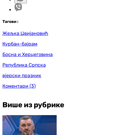
Таг
ови
:
Жељка Цвијановић
Курбан-бајрам
Босна и Херцеговина
Република Српска
вјерски празник
Коментари
(3)
Више из рубрике