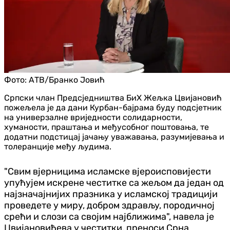
Фото:
АТВ/Бранко Јовић
Српски члан Предсједништва БиХ Жељка Цвијановић
пожељела је да дани Курбан-бајрама буду подсјетник
на универзалне вриједности солидарности,
хуманости, праштања и међусобног поштовања, те
додатни подстицај јачању уважавања, разумијевања и
толеранције међу људима.
"Свим вјерницима исламске вјероисповијести
упућујем искрене честитке са жељом да један од
најзначајнијих празника у исламској традицији
проведете у миру, добром здрављу, породичној
срећи и слози са својим најближима", навела је
Цвијановићева у честитки, преноси Срна