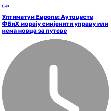
БиХ
Ултиматум Европе: Аутоцесте
ФБиХ морају смијенити управу или
нема новца за путеве