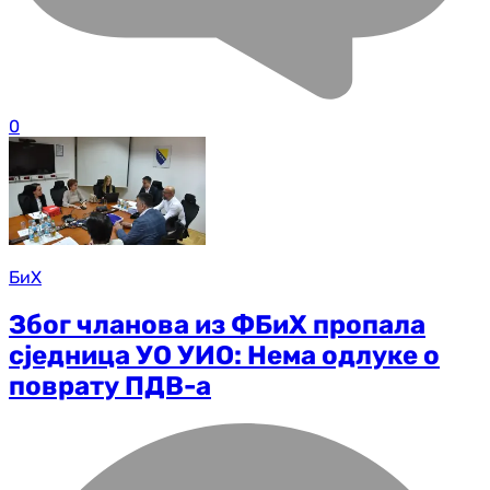
0
БиХ
Због чланова из ФБиХ пропала
сједница УО УИО: Нема одлуке о
поврату ПДВ-а