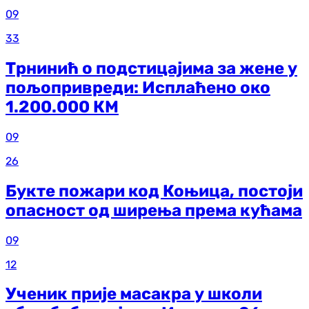
09
33
Трнинић о подстицајима за жене у
пољопривреди: Исплаћено око
1.200.000 КМ
09
26
Букте пожари код Коњица, постоји
опасност од ширења према кућама
09
12
Ученик прије масакра у школи