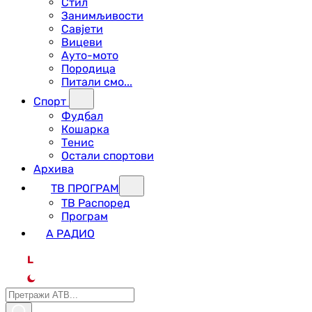
Стил
Занимљивости
Савјети
Вицеви
Ауто-мото
Породица
Питали смо...
Спорт
Фудбал
Кошарка
Тенис
Остали спортови
Архива
ТВ ПРОГРАМ
ТВ Распоред
Програм
А РАДИО
L