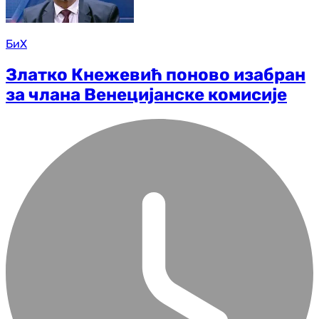
БиХ
Златко Кнежевић поново изабран
за члана Венецијанске комисије