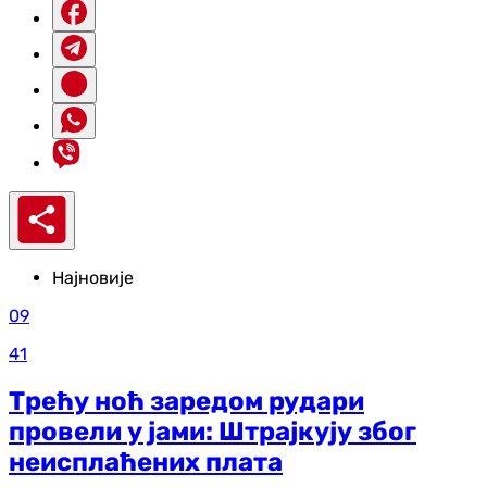
Најновије
09
41
Трећу ноћ заредом рудари
провели у јами: Штрајкују због
неисплаћених плата