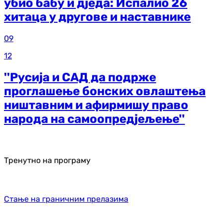
убио бабу и дједа: Испалио 26
хитаца у другове и наставнике
09
12
''Русија и САД да подрже
проглашење бонских овлаштења
ништавним и афирмишу право
народа на самоопредјељење''
Тренутно на програму
Стање на граничним прелазима