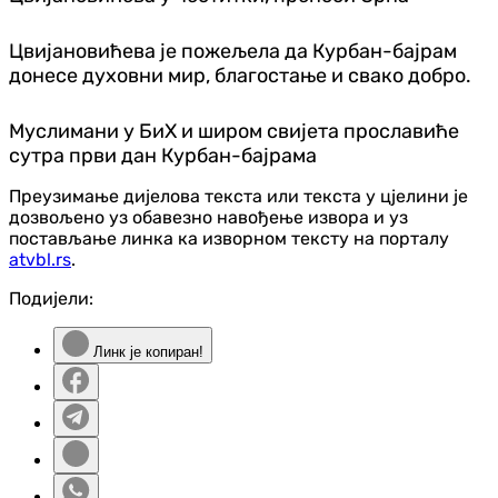
Цвијановићева је пожељела да Курбан-бајрам
донесе духовни мир, благостање и свако добро.
Муслимани у БиХ и широм свијета прославиће
сутра први дан Курбан-бајрама
Преузимање дијелова текста или текста у цјелини је
дозвољено уз обавезно навођење извора и уз
постављање линка ка изворном тексту на порталу
atvbl.rs
.
Подијели:
Линк је копиран!