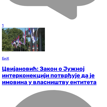
1
БиХ
Цвијановић: Закон о Јужној
интерконекцији потврђује да је
имовина у власништву ентитета