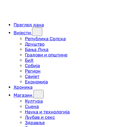
Преглед дана
Вијести
Република Српска
Друштво
Бања Лука
Градови и општине
БиХ
Србија
Регион
Свијет
Економија
Хроника
Магазин
Култура
Сцена
Наука и технологија
Љубав и секс
Здравље