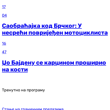
17
04
Саобраћајка код Брчког: У
несрећи повријеђен мотоциклиста
16
47
Џо Бајдену се карцином проширио
на кости
Тренутно на програму
Стање на граничним прелазима