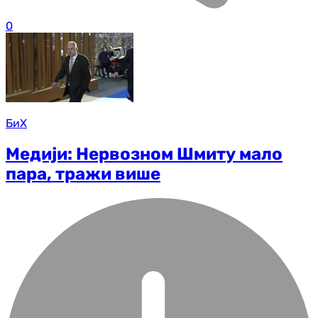
0
БиХ
Медији: Нервозном Шмиту мало
пара, тражи више