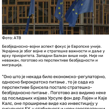
Фото:
АТВ
Безбједносно-војни аспект фокус је Европске уније.
Украјина је због војне и стратешке важности и даље у
врху приоритета. Западни Балкан више није. Није ни
неважан, поготово из перспективе безбједности и
миграција.
"Оно што је некада било економско-регулаторно,
односно бирократско питање , то је сада из
перспективе Брисела постало стратешко-
безбједносно питање . Поготово ако видимо неке
од посљедњих изјава Урсуле фон дер Лајен и Каје
Калс, оне проширење виде као инвестицију у
сигурност ЕУ, у стабилност и нови геостратешки