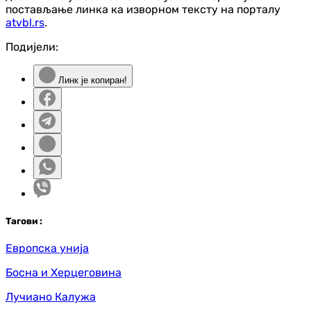
постављање линка ка изворном тексту на порталу
atvbl.rs
.
Подијели:
Линк је копиран!
Таг
ови
:
Европска унија
Босна и Херцеговина
Лучиано Калужа