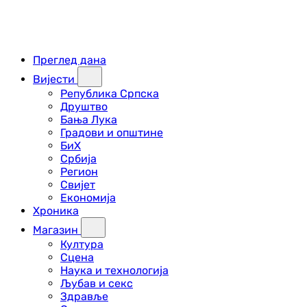
Преглед дана
Вијести
Република Српска
Друштво
Бања Лука
Градови и општине
БиХ
Србија
Регион
Свијет
Економија
Хроника
Магазин
Култура
Сцена
Наука и технологија
Љубав и секс
Здравље