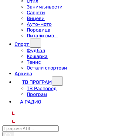
Стил
Занимљивости
Савјети
Вицеви
Ауто-мото
Породица
Питали смо...
Спорт
Фудбал
Кошарка
Тенис
Остали спортови
Архива
ТВ ПРОГРАМ
ТВ Распоред
Програм
А РАДИО
L