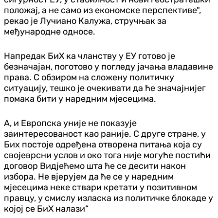
положај, а не само из економске перспективе",
рекао је Лучиано Калужа, стручњак за
међународне односе.
Напредак БиХ ка чланству у ЕУ готово је
безначајан, поготово у погледу јачања владавине
права. С обзиром на сложену политичку
ситуацију, тешко је очекивати да ће значајнијег
помака бити у наредним мјесецима.
А, и Европска уније не показује
заинтересованост као раније. С друге стране, у
Бих постоје одређена отворена питања која су
својеврсни услов и око тога није могуће постићи
договор Видјећемо шта ће се десити након
избора. Не вјерујем да ће се у наредним
мјесецима неке ствари кретати у позитивном
правцу, у смислу изласка из политичке блокаде у
којој се БиХ налази“