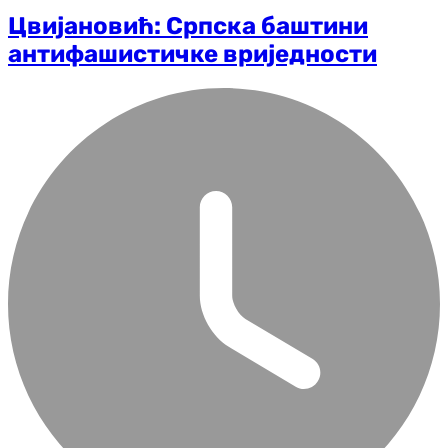
Цвијановић: Српска баштини
антифашистичке вриједности