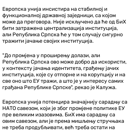
Европска унија инсистира на стабилној и
функционалној државној заједници, са којом
може да преговора. Није искључено да ће од БиХ
бити затражена централизација институција,
али Република Српска ће у том случају сигурно
тражити јачање својих институција.
"До промјена у проширењу долази, али
Република Српска ово може добро да искористи,
у контексту јачања идентитета, грађењу јачих
институција, које су отпорне и на корупцију и на
све оно што ЕУ тражи, а што је у интересу самих
грађана Републике Српске", рекао је Калужа.
Европска унија потенцира значајнију сарадњу са
НАТО савезом, који је због промјене политике ЕУ
пре великим изазовима. БиХ има сарадњу са
овим савезом, али је према мишљењу стручњака
не треба продубљивати, већ треба остати на