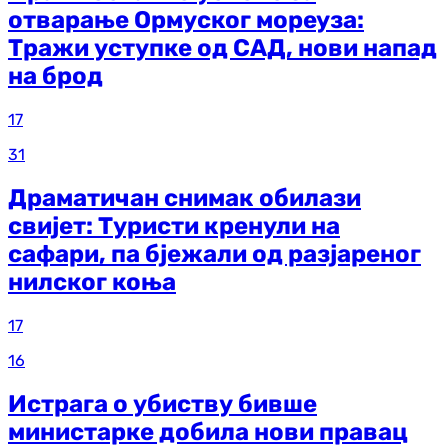
отварање Ормуског мореуза:
Тражи уступке од САД, нови напад
на брод
17
31
Драматичан снимак обилази
свијет: Туристи кренули на
сафари, па бјежали од разјареног
нилског коња
17
16
Истрага о убиству бивше
министарке добила нови правац