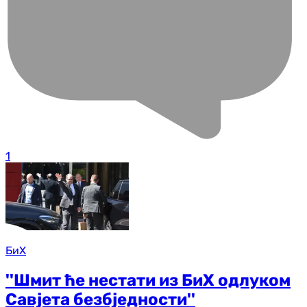
1
БиХ
''Шмит ће нестати из БиХ одлуком
Савјета безбједности''