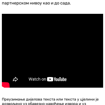
партнерском нивоу као и до сада.
Преузимање дијелова текста или текста у цјелини је
дозвољено уз обавезно навођење извора и уз