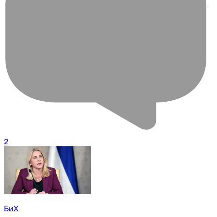
2
БиХ