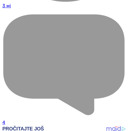
3 мј
4