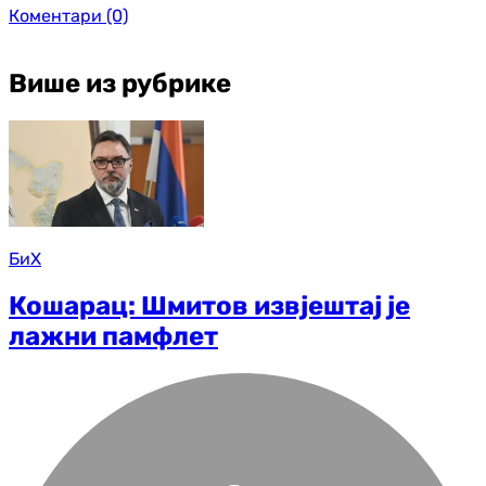
Коментари
(0)
Више из рубрике
БиХ
Кошарац: Шмитов извјештај је
лажни памфлет