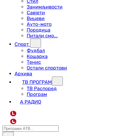
Стил
Занимљивости
Савјети
Вицеви
Ауто-мото
Породица
Питали смо...
Спорт
Фудбал
Кошарка
Тенис
Остали спортови
Архива
ТВ ПРОГРАМ
ТВ Распоред
Програм
А РАДИО
L