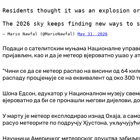
Residents thought it was an explosion or
The 2026 sky keeps finding new ways to s
— Mario Nawfal (@MarioNawfal)
May 31, 2026
Подаци о сателитским муњама Националне управе з
пријављен, као и да је метеор вјероватно ушао у 
"Чини се да се метеор распао на висини од 64 ки
распаду процјењује се на еквивалент од око 300 т
Шона Едсон, едукатор у Националном музеју свемир
вјероватно да би се пронашли његови дијелови, до
У марту је метеор експлодирао изнад Охаја, а сам
расуо метеорите по подручју Хјустона, укључујући
Научници Америчког метеорског друштва забиљежи