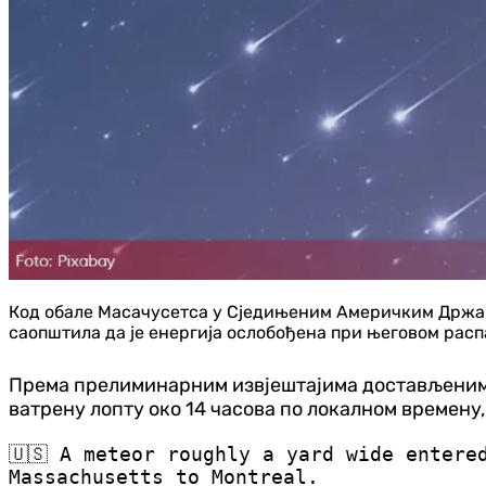
Код обале Масачусетса у Сједињеним Америчким Држава
саопштила да је енергија ослобођена при његовом распа
Према прелиминарним извјештајима достављеним 
ватрену лопту око 14 часова по локалном времену,
🇺🇸 A meteor roughly a yard wide entere
Massachusetts to Montreal.