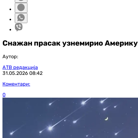
Снажан прасак узнемирио Америку:
Аутор:
АТВ редакција
31.05.2026
08:42
Коментари:
0