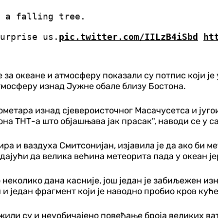
 a falling tree.
urprise us.
pic.twitter.com/IILzB4iSbd
ht
а океане и атмосферу показали су потпис који је у
атмосферу изнад Јужне обале близу Бостона.
лометара изнад сјевероисточног Масачусетса и југ
она ТНТ-а што објашњава јак прасак", наводи се у 
а и ваздуха Смитсонијан, изјавила је да ако би ме
дајући да велика већина метеорита пада у океан је
о неколико дана касније, још један је забиљежен из
 и један фрагмент који је наводно пробио кров куће
ли су и неуобичајено повећање броја великих ват