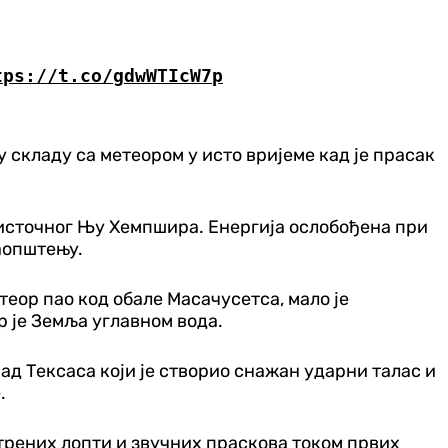
tps://t.co/gdwWTIcW7p
 складу са метеором у исто вријеме кад је прасак
оисточног Њу Хемпшира. Енергија ослобођена при
саопштењу.
теор пао код обале Масачусетса, мало је
р је Земља углавном вода.
над Тексаса који је створио снажан ударни талас и
.
рених лопти и звучних праскова током првих