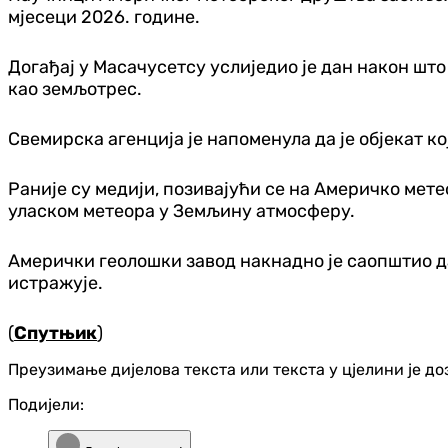
мјесеци 2026. године.
Догађај у Масачусетсу услиједио је дан након шт
као земљотрес.
Свемирска агенција је напоменула да је објекат к
Раније су медији, позивајући се на Америчко мете
уласком метеора у Земљину атмосферу.
Амерички геолошки завод накнадно је саопштио да
истражује.
(
Спутњик
)
Преузимање дијелова текста или текста у цјелини је д
Подијели: