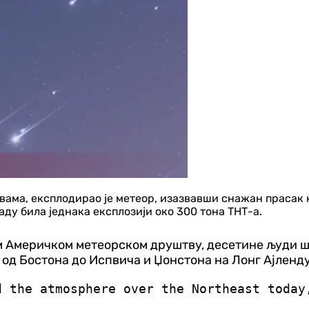
ма, експлодирао је метеор, изазвавши снажан прасак к
ду била једнака експлозији око 300 тона ТНТ-а.
Америчком метеорском друштву, десетине људи ши
 од Бостона до Испвича и Џонстона на Лонг Ајленду
d the atmosphere over the Northeast today