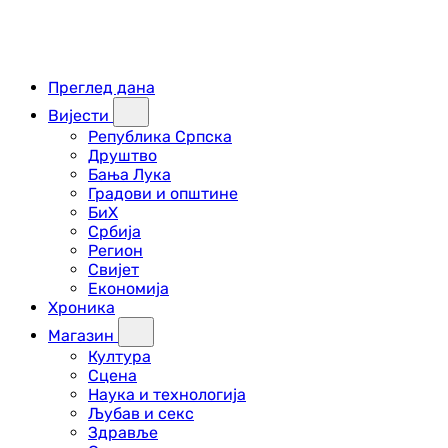
Преглед дана
Вијести
Република Српска
Друштво
Бања Лука
Градови и општине
БиХ
Србија
Регион
Свијет
Економија
Хроника
Магазин
Култура
Сцена
Наука и технологија
Љубав и секс
Здравље