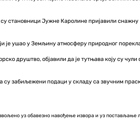
о су становници Јужне Каролине пријавили снажну 
оји је ушао у Земљину атмосферу природног порекла
орско друштво, објавили да је тутњава коју су чули
 су забиљежени подаци у складу са звучним праско
озвољено уз обавезно навођење извора и уз постављање 