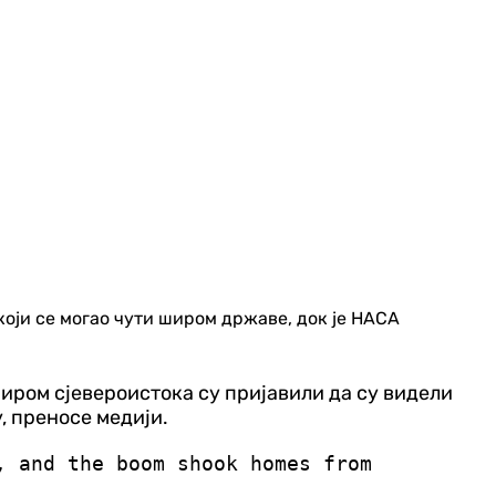
оји се могао чути широм државе, док је НАСА
ром сјевероистока су пријавили да су видели
, преносе медији.
, and the boom shook homes from