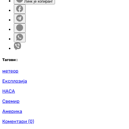
Линк је копиран!
Таг
ови
:
метеор
Експлозија
НАСА
Свемир
Америка
Коментари
(0)