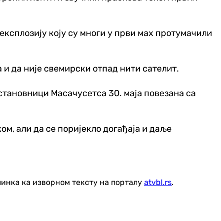
експлозију коју су многи у први мах протумачили
 и да није свемирски отпад нити сателит.
 становници Масачусетса 30. маја повезана са
м, али да се поријекло догађаја и даље
линка ка изворном тексту на порталу
atvbl.rs
.