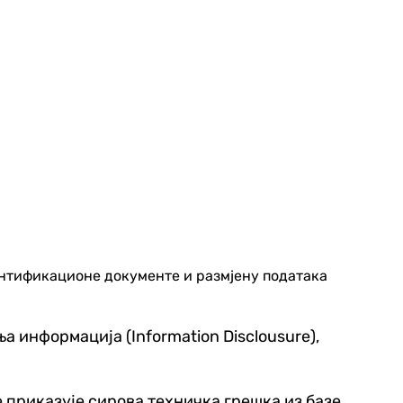
дентификационе документе и размјену података
 информација (Information Disclousure),
е приказује сирова техничка грешка из базе