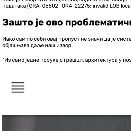
података (ORA-06502 i ORA-22275: invalid LOB locat
Зашто је ово проблематич
Иако сам по себи овај пропуст не значи да је си
објашњава даље наш извор.
"Из само једне поруке о грешци, архитектура у поза