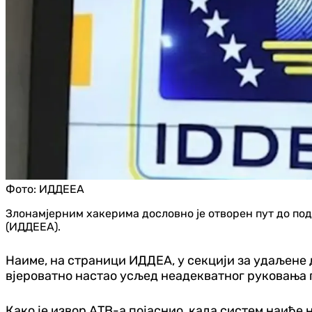
Фото:
ИДДЕЕА
Злонамјерним хакерима дословно је отворен пут до под
(ИДДЕЕА).
Наиме, на страници ИДДЕА, у секцији за удаљене д
вјероватно настао усљед неадекватног руковања гр
Како је извор АТВ-а појаснио, када систем наиђе 