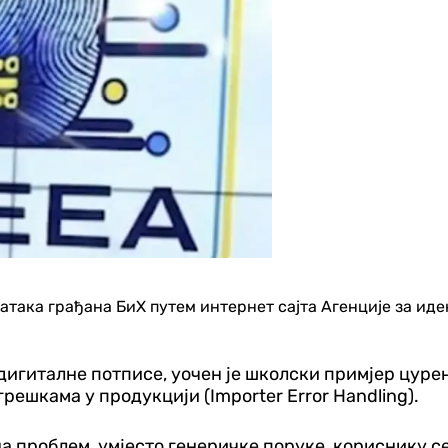
атака грађана БиХ путем интернет сајта Агенције за и
игиталне потписе, уочен је школски примјер цурења
ешкама у продукцији (Importer Error Handling).
на проблем, умјесто генеричке поруке, кориснику с