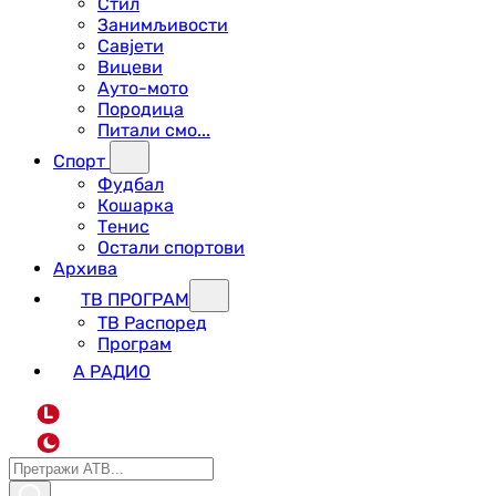
Стил
Занимљивости
Савјети
Вицеви
Ауто-мото
Породица
Питали смо...
Спорт
Фудбал
Кошарка
Тенис
Остали спортови
Архива
ТВ ПРОГРАМ
ТВ Распоред
Програм
А РАДИО
L