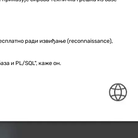
есплатно ради извиђање (reconnaissance),
аза и PL/SQL", каже он.