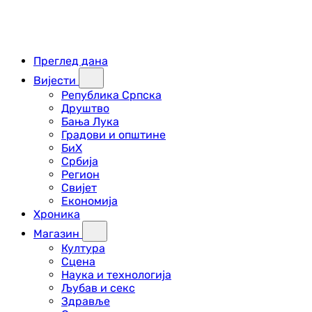
Преглед дана
Вијести
Република Српска
Друштво
Бања Лука
Градови и општине
БиХ
Србија
Регион
Свијет
Економија
Хроника
Магазин
Култура
Сцена
Наука и технологија
Љубав и секс
Здравље