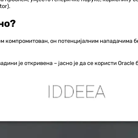
or).
но?
стем компромитован, он потенцијалним нападачима б
дини је откривена – јасно је да се користи Oracle б