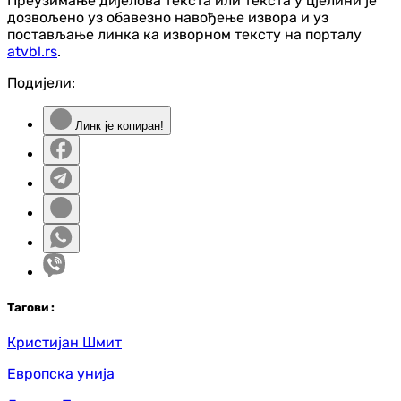
Преузимање дијелова текста или текста у цјелини је
дозвољено уз обавезно навођење извора и уз
постављање линка ка изворном тексту на порталу
atvbl.rs
.
Подијели:
Линк је копиран!
Таг
ови
:
Кристијан Шмит
Европска унија