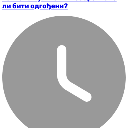
ли бити одгођени?