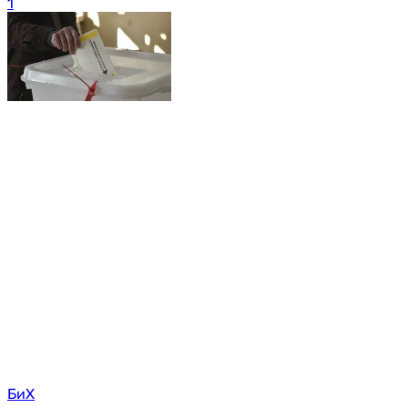
1
БиХ