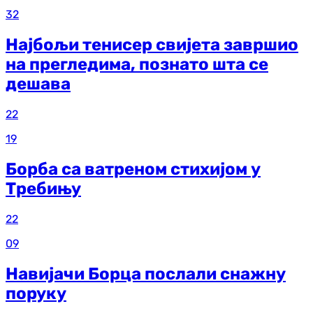
32
Најбољи тенисер свијета завршио
на прегледима, познато шта се
дешава
22
19
Борба са ватреном стихијом у
Требињу
22
09
Навијачи Борца послали снажну
поруку