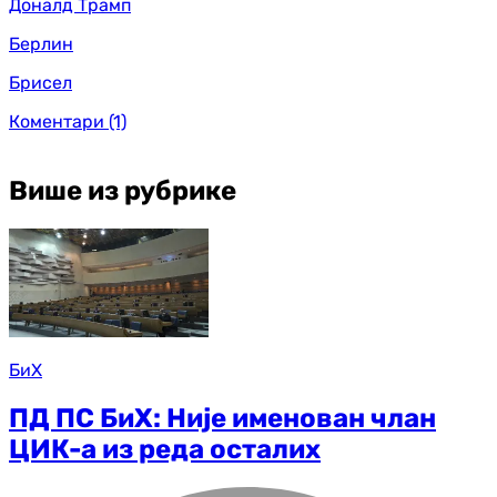
Доналд Трамп
Берлин
Брисел
Коментари
(1)
Више из рубрике
БиХ
ПД ПС БиХ: Није именован члан
ЦИК-а из реда осталих