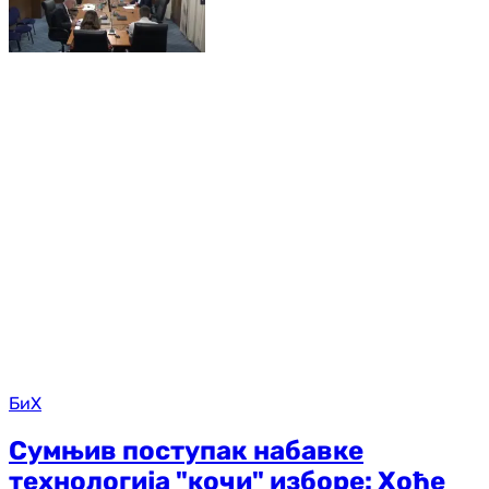
БиХ
Сумњив поступак набавке
технологија "кочи" изборе: Хоће