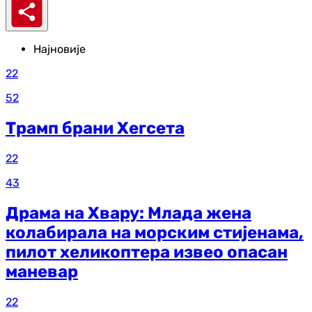
Најновије
22
52
Трамп брани Хегсета
22
43
Драма на Хвару: Млада жена
колабирала на морским стијенама,
пилот хеликоптера извео опасан
маневар
22