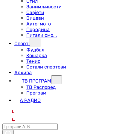
Стил
Занимљивости
Савјети
Вицеви
Ауто-мото
Породица
Питали смо...
Спорт
Фудбал
Кошарка
Тенис
Остали спортови
Архива
ТВ ПРОГРАМ
ТВ Распоред
Програм
А РАДИО
L