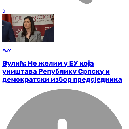
0
БиХ
Вулић: Не желим у ЕУ која
уништава Републику Српску и
демократски избор предсједника