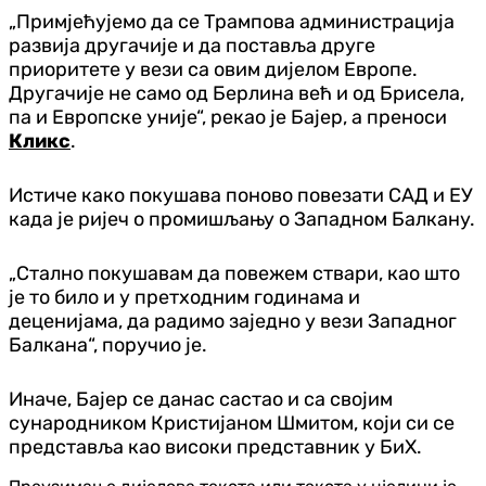
„Примјећујемо да се Трампова администрација
развија другачије и да поставља друге
приоритете у вези са овим дијелом Европе.
Другачије не само од Берлина већ и од Брисела,
па и Европске уније“, рекао је Бајер, а преноси
Кликс
.
Истиче како покушава поново повезати САД и ЕУ
када је ријеч о промишљању о Западном Балкану.
„Стално покушавам да повежем ствари, као што
је то било и у претходним годинама и
деценијама, да радимо заједно у вези Западног
Балкана“, поручио је.
Иначе, Бајер се данас састао и са својим
сународником Кристијаном Шмитом, који си се
представља као високи представник у БиХ.