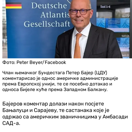
Фото:
Peter Beyer/Facebook
Члан њемачког Бундестага Петер Бајер (ЦДУ)
коментарисао је однос америчке администрације
према Европској унији, те се посебно дотакао и
односа Бијеле куће према Западном Балкану.
Бајеров коментар долази након посјете
Бањалуци и Сарајеву, те састанака које је
одржао са америчким званичницима у Амбасади
САД-а.