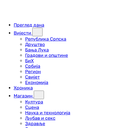
Преглед дана
Вијести
Република Српска
Друштво
Бања Лука
Градови и општине
БиХ
Србија
Регион
Свијет
Економија
Хроника
Магазин
Култура
Сцена
Наука и технологија
Љубав и секс
Здравље