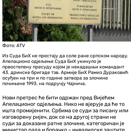
Фото:
ATV
Из Суда БиХ не престају да соле ране српском народу.
Апелационо одјељење Суда БиХ укинуло је
првостепену пресуду којом је некадашњи командант
43. дринске бригаде тзв. Армије БиХ Рамиз Дураковић
осуђен на три и по године затвора за злочине
почињене 1993. на подручју Чајнича.
Нови претрес ће бити одржан пред Вијећем
Апелационог одјељења. Нико не вјерује да ће то
ишта промијенити. Србима се суди за писану или
изговорену ријеч, док се на другој страни не
суди за доказане ратне злочине, категоричан је
министар рада и борачко – инвалидске заштите