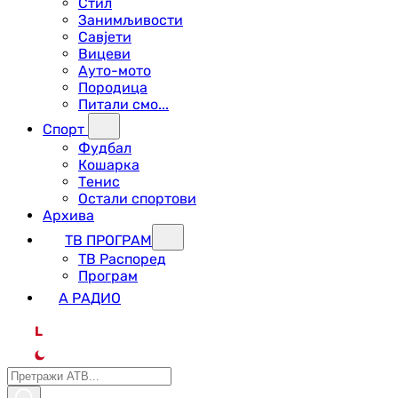
Стил
Занимљивости
Савјети
Вицеви
Ауто-мото
Породица
Питали смо...
Спорт
Фудбал
Кошарка
Тенис
Остали спортови
Архива
ТВ ПРОГРАМ
ТВ Распоред
Програм
А РАДИО
L