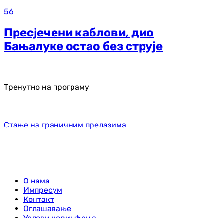
56
Пресјечени каблови, дио
Бањалуке остао без струје
Тренутно на програму
Стање на граничним прелазима
О нама
Импресум
Контакт
Оглашавање
Услови коришћења