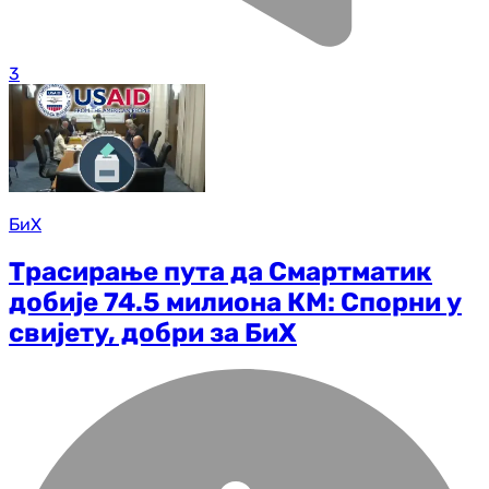
3
БиХ
Трасирање пута да Смартматик
добије 74.5 милиона КМ: Спорни у
свијету, добри за БиХ