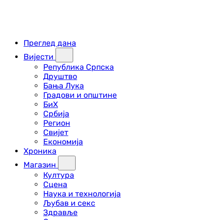
Преглед дана
Вијести
Република Српска
Друштво
Бања Лука
Градови и општине
БиХ
Србија
Регион
Свијет
Економија
Хроника
Магазин
Култура
Сцена
Наука и технологија
Љубав и секс
Здравље