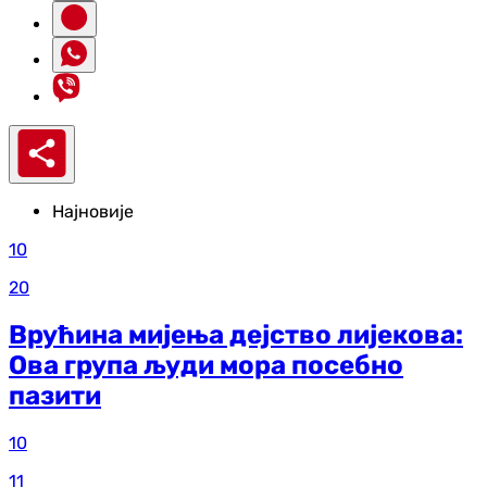
Најновије
10
20
Врућина мијења дејство лијекова:
Ова група људи мора посебно
пазити
10
11