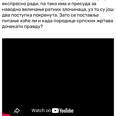
експресно ради, па тако има и пресуда за
наводно величање ратних злочинаца, уз то су још
два поступка покренута. Зато се поставља
питање хоће ли и када породице српских жртава
дочекати правду?