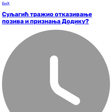
БиХ
Суљагић тражио отказивање
позива и признања Додику?