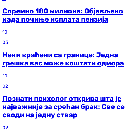
Спремно 180 милиона: Објављено
када почиње исплата пензија
10
03
Неки враћени са границе: Једна
грешка вас може коштати одмора
10
02
Познати психолог открива шта је
најважније за срећан брак: Све се
своди на једну ствар
09