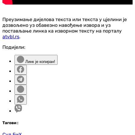
Преузимање дијелова текста или текста у цјелини је
дозвољено уз обавезно навођење извора и уз
постављање линка ка изворном тексту на порталу
atvbl.rs
.
Подијели:
Линк је копиран!
Таг
ови
:
Суд БиХ