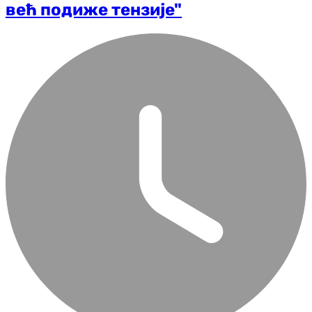
већ подиже тензије"