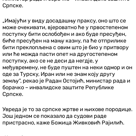
Српске.
„Имајући у виду досадашњу праксу, оно што се
може очекивати, вјероватно ће у првостепеном
поступку бити ослобођен и ако буде пресуђен,
биће пресуђен на мању казну, па ће отприлике
бити преклопљена с овим што је био у притвору
или ће можда пасти опет на другостепеном
поступку, ако се не деси да негдје, у
међувремену, не буде пуштен на неки одмор и он
оде за Турску, Иран или не знам коју другу
земљу“, рекао је Радан Остојић, министар рада и
борачко – инвалидске заштите Републике
Српске.
Увреда је то за српске жртве и њихове породице.
Још једном се показало да судови раде
пристрасно, каже Божица Живковић Рајилић.