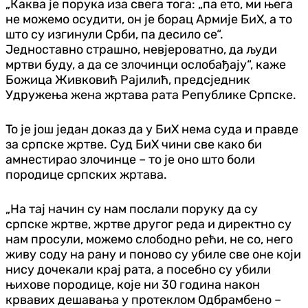
„Каква је порука иза свега тога: „па ето, ми њега
не можемо осудити, он је борац Армије БиХ, а то
што су изгинули Срби, па десило се“.
Једноставно страшно, невјероватно, да људи
мртви буду, а да се злочинци ослобађају“, каже
Божица Живковић Рајилић, предсједник
Удружења жена жртава рата Републике Српске.
To je још један доказ да у БиХ нема суда и правде
за српске жртве. Суд БиХ чини све како би
амнестирао злочинце – то је оно што боли
породице српских жртава.
„На тај начин су нам послали поруку да су
српске жртве, жртве другог реда и директно су
нам просули, можемо слободно рећи, не со, него
живу соду на рану и поново су убиле све оне који
нису дочекали крај рата, а посебно су убили
њихове породице, које ни 30 година након
крвавих дешавања у протеклом Одбрамбено –