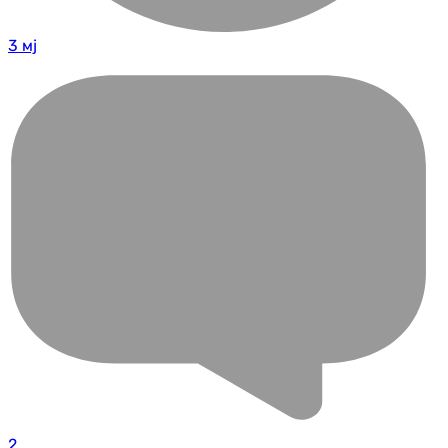
3 мј
2