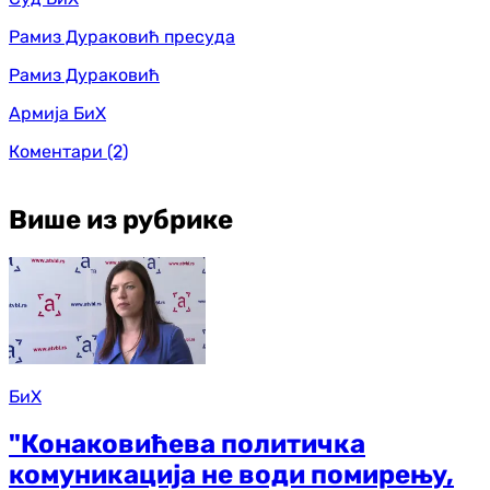
Рамиз Дураковић пресуда
Рамиз Дураковић
Армија БиХ
Коментари
(2)
Више из рубрике
БиХ
"Конаковићева политичка
комуникација не води помирењу,