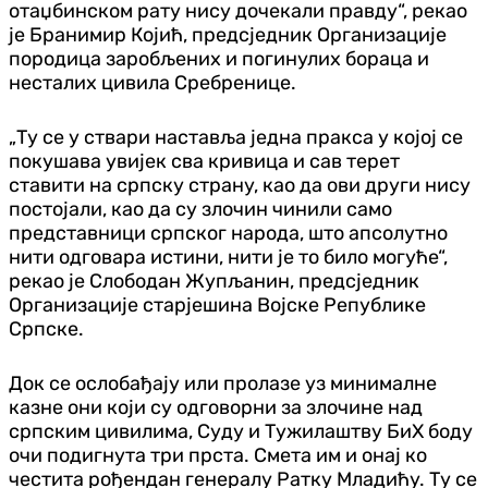
отаџбинском рату нису дочекали правду“, рекао
је Бранимир Којић, предсједник Организације
породица заробљених и погинулих бораца и
несталих цивила Сребренице.
„Ту се у ствари наставља једна пракса у којој се
покушава увијек сва кривица и сав терет
ставити на српску страну, као да ови други нису
постојали, као да су злочин чинили само
представници српског народа, што апсолутно
нити одговара истини, нити је то било могуће“,
рекао је Слободан Жупљанин, предсједник
Организације старјешина Војске Републике
Српске.
Док се ослобађају или пролазе уз минималне
казне они који су одговорни за злочине над
српским цивилима, Суду и Тужилаштву БиХ боду
очи подигнута три прста. Смета им и онај ко
честита рођендан генералу Ратку Младићу. Ту се