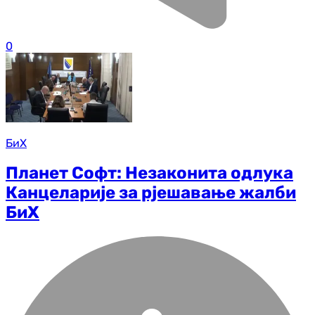
0
БиХ
Планет Софт: Незаконита одлука
Канцеларије за рјешавање жалби
БиХ