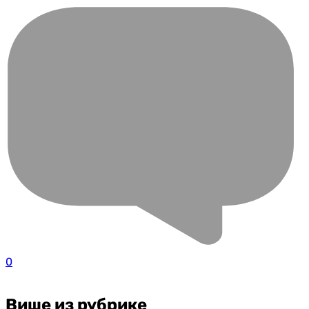
0
Више из рубрике