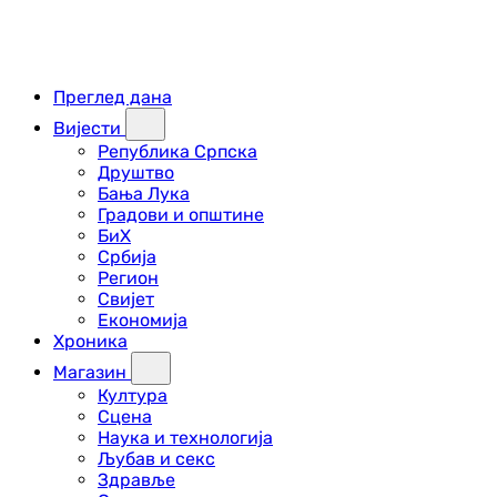
Преглед дана
Вијести
Република Српска
Друштво
Бања Лука
Градови и општине
БиХ
Србија
Регион
Свијет
Економија
Хроника
Магазин
Култура
Сцена
Наука и технологија
Љубав и секс
Здравље