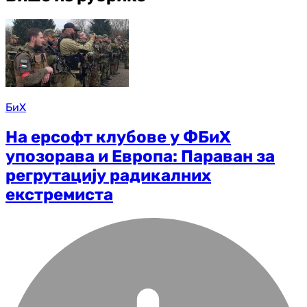
БиХ
На ерсофт клубове у ФБиХ
упозорава и Европа: Параван за
регрутацију радикалних
екстремиста