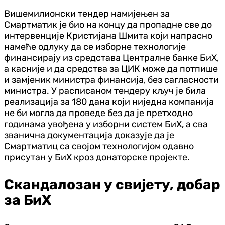
Вишемилионски тендер намијењен за
Смартматик је био на концу да пропадне све до
интервенције Кристијана Шмита који напрасно
намеће одлуку да се изборне технологије
финансирају из средстава Централне банке БиХ,
а касније и да средства за ЦИК може да потпише
и замјеник министра финансија, без сагласности
министра. У расписаном тендеру кључ је била
реализација за 180 дана који ниједна компанија
не би могла да проведе без да је претходно
годинама увођена у изборни систем БиХ, а сва
званична документација доказује да је
Смартматиц са својом технологијом одавно
присутан у БиХ кроз донаторске пројекте.
Скандалозан у свијету, добар
за БиХ