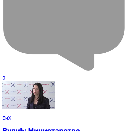
0
БиХ
Вулић: Министарство