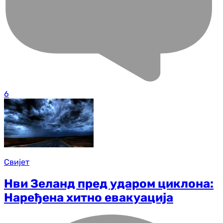
6
Свијет
Нви Зеланд пред ударом циклона:
Наређена хитно евакуација