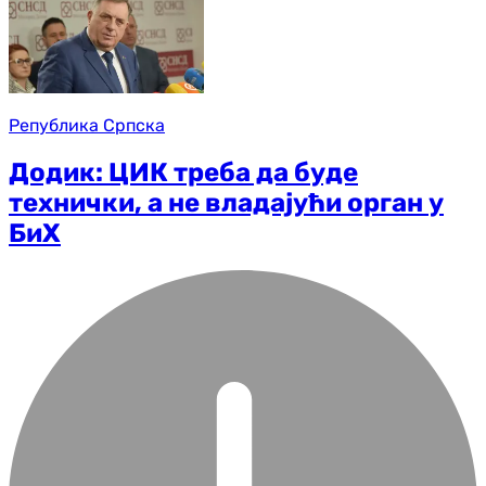
Република Српска
Додик: ЦИК треба да буде
технички, а не владајући орган у
БиХ