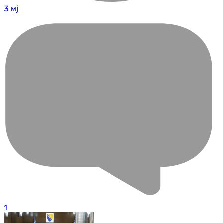
3 мј
1