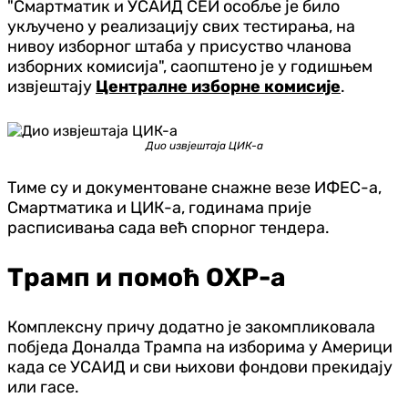
"Смартматик и УСАИД СЕИ особље је било
укључено у реализацију свих тестирања, на
нивоу изборног штаба у присуство чланова
изборних комисија", саопштено је у годишњем
извјештају
Централне изборне комисије
.
Дио извјештаја ЦИК-а
Тиме су и документоване снажне везе ИФЕС-а,
Смартматика и ЦИК-а, годинама прије
расписивања сада већ спорног тендера.
Трамп и помоћ ОХР-а
Комплексну причу додатно је закомпликовала
побједа Доналда Трампа на изборима у Америци
када се УСАИД и сви њихови фондови прекидају
или гасе.