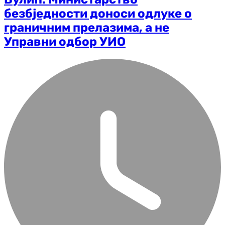
безбједности доноси одлуке о
граничним прелазима, а не
Управни одбор УИО