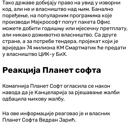
Тако државе добијају право на увид у изворни
код, али не и власништво над њим. Банално
поређење, на популарним програмима које
производи Мајкрософт попут пакета Офис
можете добити годишњу или мјесечну претплату,
али никако доживотно власништво. Са друге
стране, а за потребе тендера, пројекат који је
вриједан 74 милиона КМ Смартматик ће предати
у власништво ЦИК-у БиХ.
Реакција Планет софта
Комапнија Планет Софт огласила се након
навода да је Канцеларија за рјешавање жалби
одбацила њихову жалбу.
На ове информације реаговао је и власник
Планет Софта Ведран Јарић.