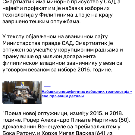
Смартматик има минорно присуство у САД, а
највећи пројекат им је набавка изборних
технологија у Филипинима што је на крају
завршено тешким оптужбама.
У тексту објављеном на званичном сајту
Министарства правде САД, Смартматик је
оптужен за учешће у корупционим радњама и
прању више од милион долара мита
филипинском владином званичнику у вези са
уговором везаном за изборе 2016. године.
БиХ
Набавка специфичних изборних технологија -
све прљавији детаљи
"Према новој оптужници, између 2015. и 2018.
године, Роџер Алехандро Пињате Мартинез (50),
држављанин Венецуеле са пребивалиштем у
Бока Ратону, и Хорхе Мигел Васкез (64) из