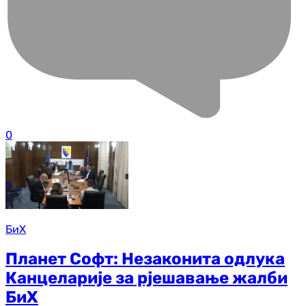
0
БиХ
Планет Софт: Незаконита одлука
Канцеларије за рјешавање жалби
БиХ