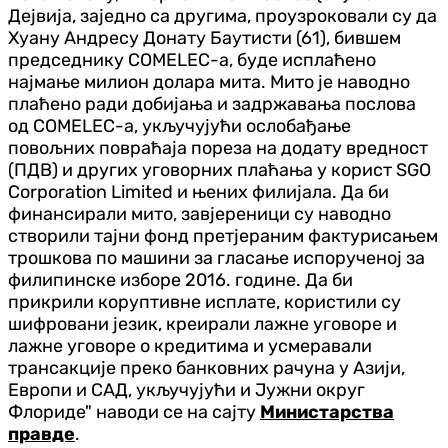
Дејвија, заједно са другима, проузроковали су да
Хуану Андресу Донату Баутисти (61), бившем
председнику COMELEC-а, буде исплаћено
најмање милион долара мита. Мито је наводно
плаћено ради добијања и задржавања послова
од COMELEC-а, укључујући ослобађање
повољних повраћаја пореза на додату вредност
(ПДВ) и других уговорних плаћања у корист SGO
Corporation Limited и њених филијала. Да би
финансирали мито, завјереници су наводно
створили тајни фонд претјераним фактурисањем
трошкова по машини за гласање испорученој за
филипинске изборе 2016. године. Да би
прикрили коруптивне исплате, користили су
шифровани језик, креирали лажне уговоре и
лажне уговоре о кредитима и усмеравали
трансакције преко банковних рачуна у Азији,
Европи и САД, укључујући и Јужни округ
Флориде" наводи се на сајту
Министарства
правде
.