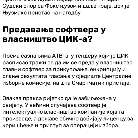
Судски спор са Фокс њузом и даље траје, док је
Њузмакс пристао на нагодбу.
Предавање софтвера у
власништво ЦИК-а?
Према сазнањима АТВ-а, у тендеру који је ЦИК
расписао тражи се да им се преда у власништво
главни софтвер за прикупљање, енкрипцију и
слање резултата гласања у сједиште Централне
изборне комисије, на шта Смартматик пристаје.
Оваква пракса ријетко да је забиљежена у
свијету. У већини случајева софтвер је
интелектуално власништво компаније која га
произведе, а државе обично добијају лиценцу за
коришћење и приступ за операцији избора.