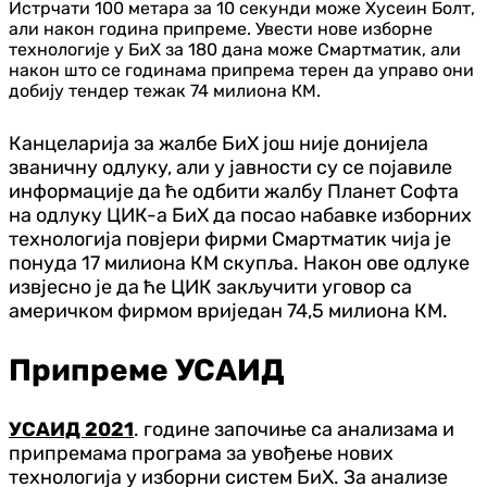
Истрчати 100 метара за 10 секунди може Хусеин Болт,
али након година припреме. Увести нове изборне
технологије у БиХ за 180 дана може Смартматик, али
након што се годинама припрема терен да управо они
добију тендер тежак 74 милиона КМ.
Канцеларија за жалбе БиХ још није донијела
званичну одлуку, али у јавности су се појавиле
информације да ће одбити жалбу Планет Софта
на одлуку ЦИК-а БиХ да посао набавке изборних
технологија повјери фирми Смартматик чија је
понуда 17 милиона КМ скупља. Након ове одлуке
извјесно је да ће ЦИК закључити уговор са
америчком фирмом вриједан 74,5 милиона КМ.
Припреме УСАИД
УСАИД 2021
. године започиње са анализама и
припремама програма за увођење нових
технологија у изборни систем БиХ. За анализе