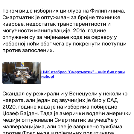
Током више изборних циклуса на Филипинима,
Смартматик је оптуживан за бројне техничке
кварове, недостатак транспарентности и
могућности манипулације. 2016. године
оптужени су за мијењање кода на серверу у
изборној ноћи због чега су покренути поступци
против запослених.
БиХ
ЦИК изабрао "Смартматик" – није био први
избор!
Скандал су режирали и у Венецуели у неколико
наврата, али један од звучнијих је био у САД
2020. године када је на изборима побиједио
Џозеф Бајден. Тада је амерички водећи амерички
медији оптуживали Смартматик за учешће у
малверзацијама, али све је завршено тужбама
против Фокс њуза и појединих политичара.