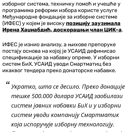
изборног система, техничку помоћ и учешће у
програмима реформи избора користе услуге
Међународне фондације за изборне системе
(ИФЕС) у којем је високу
позицију заузимала
Ирена Хаџиабдић, доскорашњи члан ЦИК-а
.
ИФЕС је изнио анализу, а њихове препоруке
постају основа на којој је УСАИД дефинисао
спецификације за набавку опреме. У изборни
систем БиХ, УСАИД уводи Смартматиц без
икаквог тендера преко донаторске набавке.
Укратко, шта се десило. Преко донације
тешке 500.000 долара УСАИД заобилази
систем јавних набавки БиХ и у изборни
систем уводи компанију Смартматик
која испоручује изборну технологију.