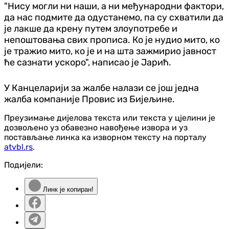
"Нису могли ни наши, а ни међународни фактори,
да нас подмите да одустанемо, па су схватили да
је лакше да крену путем злоупотребе и
непоштовања свих прописа. Ко је нудио мито, ко
је тражио мито, ко је и на шта зажмирио јавност
ће сазнати ускоро", написао је Јарић.
У Канцеларији за жалбе налази се још једна
жалба компаније Провис из Бијељине.
Преузимање дијелова текста или текста у цјелини је
дозвољено уз обавезно навођење извора и уз
постављање линка ка изворном тексту на порталу
atvbl.rs
.
Подијели:
Линк је копиран!