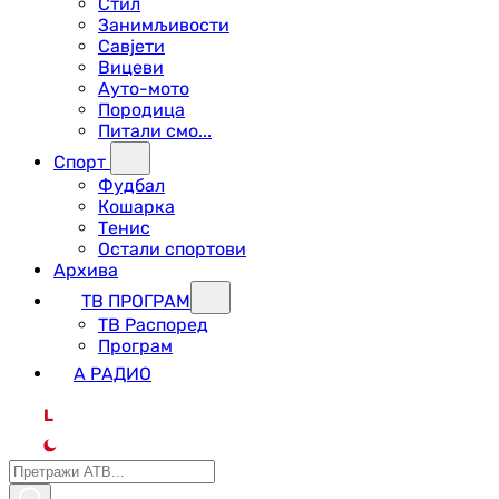
Стил
Занимљивости
Савјети
Вицеви
Ауто-мото
Породица
Питали смо...
Спорт
Фудбал
Кошарка
Тенис
Остали спортови
Архива
ТВ ПРОГРАМ
ТВ Распоред
Програм
А РАДИО
L