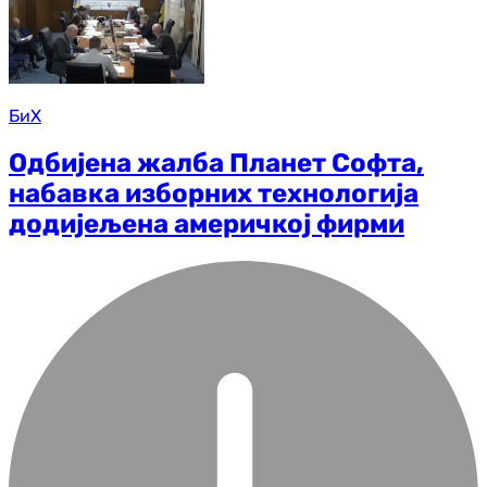
БиХ
Одбијена жалба Планет Софта,
набавка изборних технологија
додијељена америчкој фирми