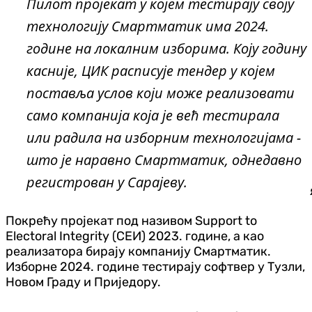
Пилот пројекат у којем тестирају своју
технологију Смартматик има 2024.
године на локалним изборима. Коју годину
касније, ЦИК расписује тендер у којем
поставља услов који може реализовати
само компанија која је већ тестирала
или радила на изборним технологијама -
што је наравно Смартматик, однедавно
регистрован у Сарајеву.
Покрећу пројекат под називом Support to
Electoral Integrity (СЕИ) 2023. године, а као
реализатора бирају компанију Смартматик.
Изборне 2024. године тестирају софтвер у Тузли,
Новом Граду и Приједору.