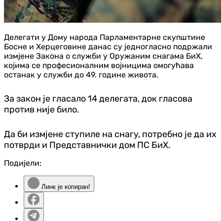
Делегати у Дому народа Парламентарне скупштине
Босне и Херцеговине данас су једногласно подржали
измјене Закона о служби у Оружаним снагама БиХ,
којима се професионалним војницима омогућава
останак у служби до 49. године живота.
За закон је гласало 14 делегата, док гласова
против није било.
Да би измјене ступиле на снагу, потребно је да их
потврди и Представнички дом ПС БиХ.
Подијели:
Линк је копиран!