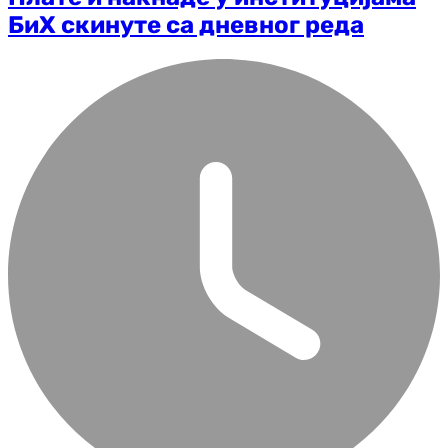
БиХ скинуте са дневног реда