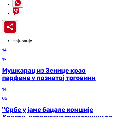
Најновије
14
19
Мушкарац из Зенице крао
парфеме у познатој трговини
14
05
''Србе у јаме бацале комшије
Хрвати, католички свештеници то