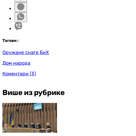
Таг
ови
:
Оружане снаге БиХ
Дом народа
Коментари
(3)
Више из рубрике