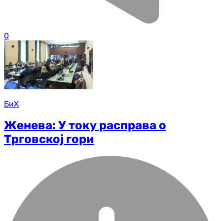
0
БиХ
Женева: У току расправа о
Трговској гори