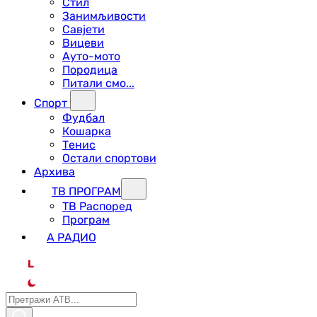
Стил
Занимљивости
Савјети
Вицеви
Ауто-мото
Породица
Питали смо...
Спорт
Фудбал
Кошарка
Тенис
Остали спортови
Архива
ТВ ПРОГРАМ
ТВ Распоред
Програм
А РАДИО
L