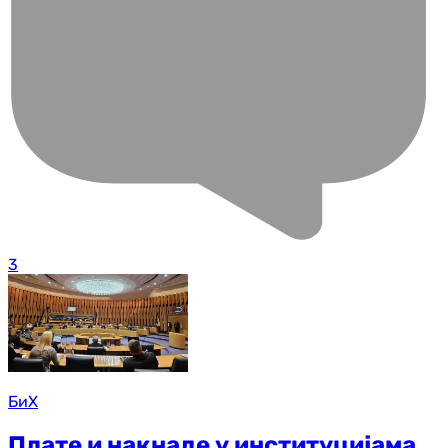
3
БиХ
Плате и накнаде у институцијама