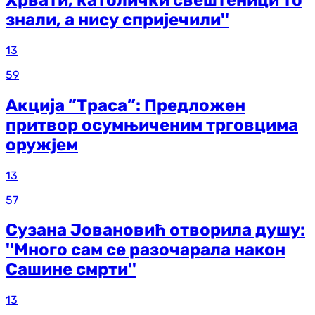
знали, а нису спријечили''
13
59
Акција ”Траса”: Предложен
притвор осумњиченим трговцима
оружјем
13
57
Сузана Јовановић отворила душу:
''Много сам се разочарала након
Сашине смрти''
13