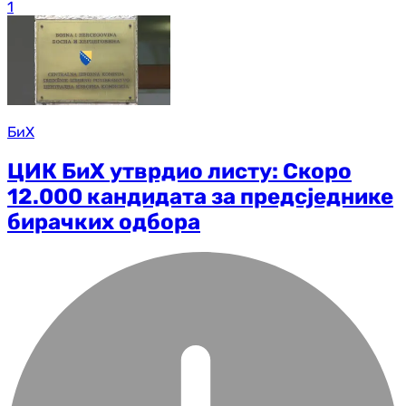
1
БиХ
ЦИК БиХ утврдио листу: Скоро
12.000 кандидата за предсједнике
бирачких одбора