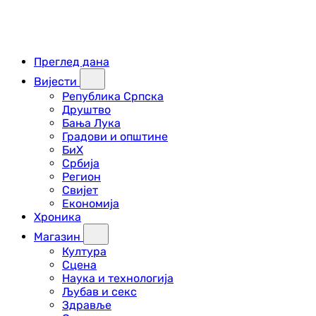
Преглед дана
Вијести
Република Српска
Друштво
Бања Лука
Градови и општине
БиХ
Србија
Регион
Свијет
Економија
Хроника
Магазин
Култура
Сцена
Наука и технологија
Љубав и секс
Здравље