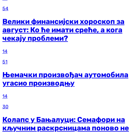
54
Велики финансијски хороскоп за
август: Ко ће имати среће, а кога
чекају проблеми?
14
51
Њемачки произвођач аутомобила
угасио производњу
14
30
Колапс у Бањалуци: Семафори на
кључним раскрсницама поново не