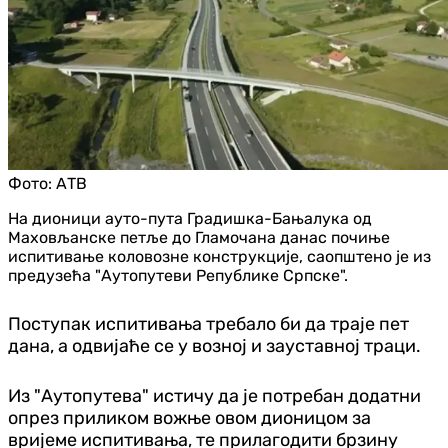
Фото:
АТВ
На дионици ауто-пута Градишка-Бањалука од
Маховљанске петље до Гламочана данас почиње
испитивање коловозне конструкције, саопштено је из
предузећа "Аутопутеви Републике Српске".
Поступак испитивања требало би да траје пет
дана, а одвијаће се у возној и зауставној траци.
Из "Аутопутева" истичу да је потребан додатни
опрез приликом вожње овом дионицом за
вријеме испитивања, те прилагодити брзину