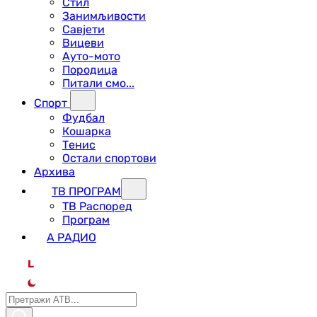
Стил
Занимљивости
Савјети
Вицеви
Ауто-мото
Породица
Питали смо...
Спорт
Фудбал
Кошарка
Тенис
Остали спортови
Архива
ТВ ПРОГРАМ
ТВ Распоред
Програм
А РАДИО
L