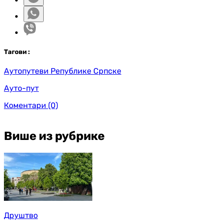
Таг
ови
:
Аутопутеви Републике Српске
Ауто-пут
Коментари
(0)
Више из рубрике
Друштво