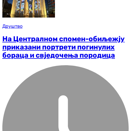
Друштво
На Централном спомен-обиљежју
приказани портрети погинулих
бораца и свједочења породица