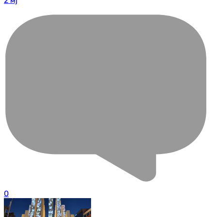
2 мј
0