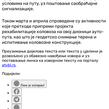
условима на путу, уз поштовање саобраћајне
сигнализације.
Током марта и априла спроведене су активности
које претходе припреми пројекта
рехабилитације коловоза на овој дионици ауто-
пута, као што је геодетско снимање терена и
испитивање коловозне конструкције.
Преузимање дијелова текста или текста у цјелини је
дозвољено уз обавезно навођење извора и уз
постављање линка ка изворном тексту на порталу
atvbl.rs
.
Подијели:
Линк је копиран!