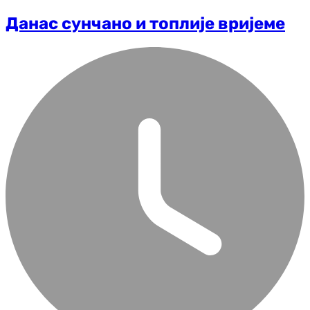
Данас сунчано и топлије вријеме