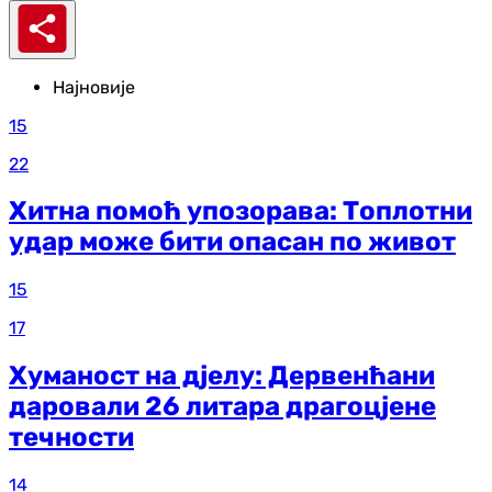
Најновије
15
22
Хитна помоћ упозорава: Топлотни
удар може бити опасан по живот
15
17
Хуманост на дјелу: Дервенћани
даровали 26 литара драгоцјене
течности
14