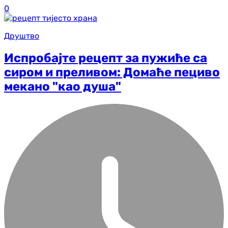
0
Друштво
Испробајте рецепт за пужиће са
сиром и преливом: Домаће пециво
мекано "као душа"