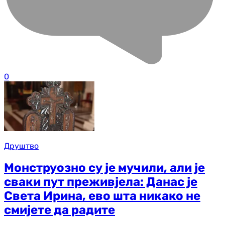
0
Друштво
Монструозно су је мучили, али је
сваки пут преживјела: Данас је
Света Ирина, ево шта никако не
смијете да радите