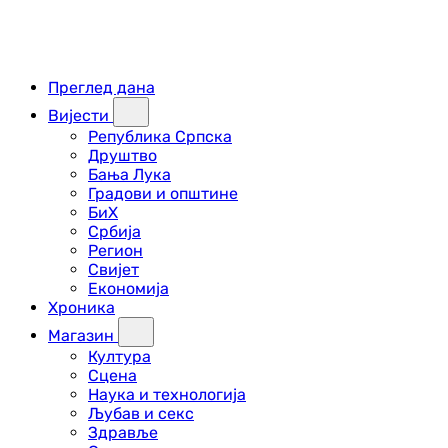
Преглед дана
Вијести
Република Српска
Друштво
Бања Лука
Градови и општине
БиХ
Србија
Регион
Свијет
Економија
Хроника
Магазин
Култура
Сцена
Наука и технологија
Љубав и секс
Здравље