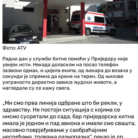
Фото:
ATV
Радни дан у служби Хитне помоћи у Приједору ниje
увијек исти. Некада доласком на посао телефон
зазвони одмах, и цијела екипа, од љекара до возача у
секунди је спремна да крене на терен. Од њихове
уиграности директно зависе људски животи, а
нагледали су се кажу свега.
„Ми смо прва линија одбране што би рекли, у
здравству. Не постоји ситуација с којима се
нисмо сусретали до сада, бар приједорска хитна
имала је једном и пад авиона и имали смо свашта,
масовно поврјеђивање у саобраћајним
несрећама, тровања разноразна“, рекао је др