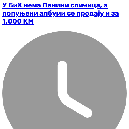
У БиХ нема Панини сличица, а
попуњени албуми се продају и за
1.000 КМ