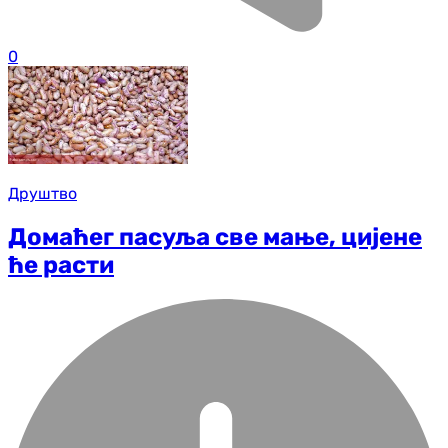
0
Друштво
Домаћег пасуља све мање, цијене
ће расти