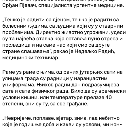
Срђан Пјевач, специјалиста ургентне медицине.
„Тешко је радити са дјецом, тешко је радити са
болесним људима, са људима који су у стварним
проблемима. Директно животно угрожени, удеси
су та највећа ставка која оставља пуно стреса и
посљедица и на саме нас који смо са друге
стране спашавања“, рекао је Недељко Радић,
медицински техничар.
Раме уз раме с њима, од раних јутарњих сати на
улицама града су радници у наранџастим
униформама. Њихов радни дан подразумијева
сате и сате физичког рада. Било да су временски
услови кишни, или температуре прелазе 40
степени, они су ту, за све грађане.
„Невријеме, поплаве, вјетар, зима, лед небитно
које је годишње доба и какви су услови, ми нон-