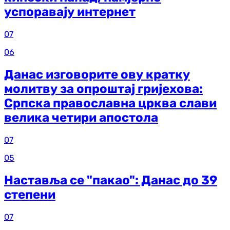
успоравају интернет
07
06
Данас изговорите ову кратку
молитву за опроштај гријехова:
Српска православна црква слави
велика четири апостола
07
05
Наставља се "пакао": Данас до 39
степени
07