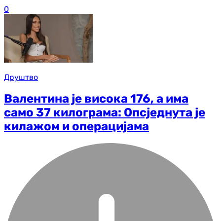
0
Друштво
Валентина је висока 176, а има
само 37 килограма: Опсједнута је
килажом и операцијама