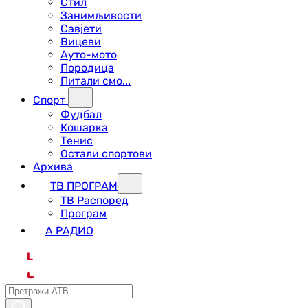
Стил
Занимљивости
Савјети
Вицеви
Ауто-мото
Породица
Питали смо...
Спорт
Фудбал
Кошарка
Тенис
Остали спортови
Архива
ТВ ПРОГРАМ
ТВ Распоред
Програм
А РАДИО
L