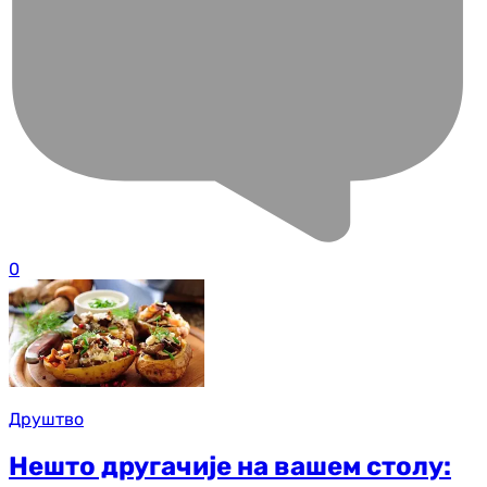
0
Друштво
Нешто другачије на вашем столу: