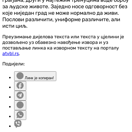
за људске животе. Заједно носе одговорност без
које ниједан град не може нормално да живи.
Послови различити, униформе различите, али
исти циљ.
Преузимање дијелова текста или текста у цјелини је
дозвољено уз обавезно навођење извора и уз
постављање линка ка изворном тексту на порталу
atvbl.rs
.
Подијели:
Линк је копиран!