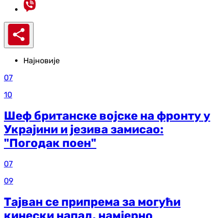
Најновије
07
10
Шеф британске војске на фронту у
Украјини и језива замисао:
"Погодак поен"
07
09
Тајван се припрема за могући
кинески напад, намјерно