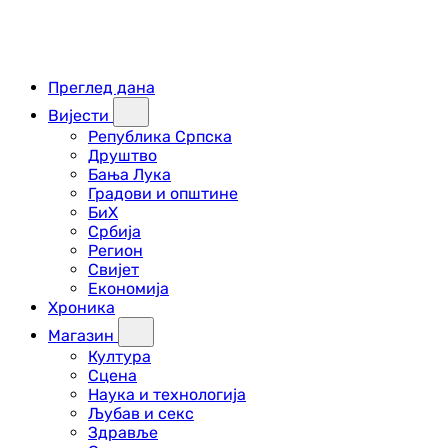
Преглед дана
Вијести
Република Српска
Друштво
Бања Лука
Градови и општине
БиХ
Србија
Регион
Свијет
Економија
Хроника
Магазин
Култура
Сцена
Наука и технологија
Љубав и секс
Здравље