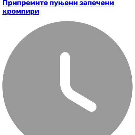
Припремите пуњени запечени
кромпири