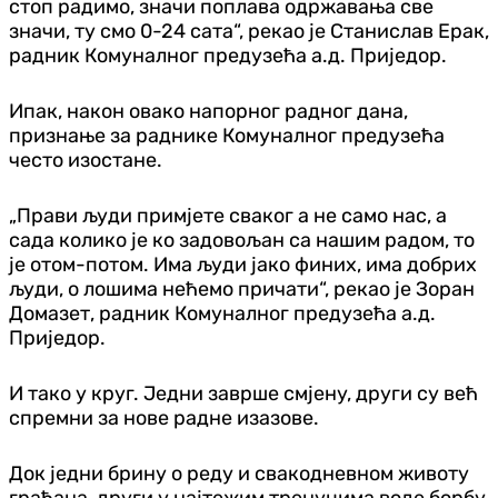
стоп радимо, значи поплава одржавања све
значи, ту смо 0-24 сата“, рекао је Станислав Ерак,
радник Комуналног предузећа а.д. Приједор.
Ипак, након овако напорног радног дана,
признање за раднике Комуналног предузећа
често изостане.
„Прави људи примјете сваког а не само нас, а
сада колико је ко задовољан са нашим радом, то
је отом-потом. Има људи јако финих, има добрих
људи, о лошима нећемо причати“, рекао је Зоран
Домазет, радник Комуналног предузећа а.д.
Приједор.
И тако у круг. Једни заврше смјену, други су већ
спремни за нове радне изазове.
Док једни брину о реду и свакодневном животу
грађана, други у најтежим тренуцима воде борбу