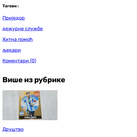
Таг
ови
:
Приједор
дежурне службе
Хитна помоћ
љекари
Коментари
(0)
Више из рубрике
Друштво