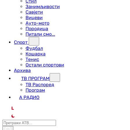
Стил
Занимљивости
Савјети
Вицеви
Ауто-мото
Породица
Питали смо...
Спорт
Фудбал
Кошарка
Тенис
Остали спортови
Архива
ТВ ПРОГРАМ
ТВ Распоред
Програм
А РАДИО
L