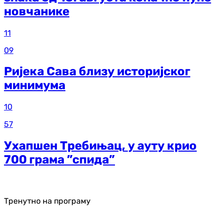
новчанике
11
09
Ријека Сава близу историјског
минимума
10
57
Ухапшен Требињац, у ауту крио
700 грама ”спида”
Тренутно на програму