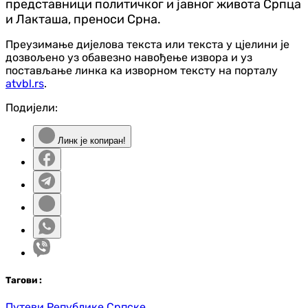
представници политичког и јавног живота Српца
и Лакташа, преноси Срна.
Преузимање дијелова текста или текста у цјелини је
дозвољено уз обавезно навођење извора и уз
постављање линка ка изворном тексту на порталу
atvbl.rs
.
Подијели:
Линк је копиран!
Таг
ови
:
Путеви Републике Српске