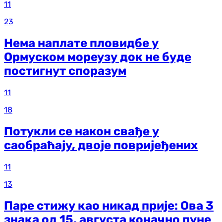
11
23
Нема наплате пловидбе у
Ормуском мореузу док не буде
постигнут споразум
11
18
Потукли се након свађе у
саобраћају, двоје повријеђених
11
13
Паре стижу као никад прије: Ова 3
знака од 15. августа коначно пуне