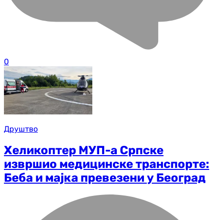
0
Друштво
Хеликоптер МУП-а Српске
извршио медицинске транспорте:
Беба и мајка превезени у Београд