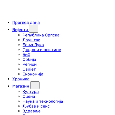
Преглед дана
Вијести
Република Српска
Друштво
Бања Лука
Градови и општине
БиХ
Србија
Регион
Свијет
Економија
Хроника
Магазин
Култура
Сцена
Наука и технологија
Љубав и секс
Здравље