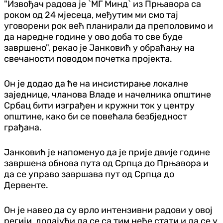
"Извођач радова је `МГ Минд` из Прњавора са
роком од 24 мјесеца, међутим ми смо тај
уговорени рок већ планирали да преполовимо и
да наредне године у ово доба то све буде
завршено", рекао је Јанковић у обраћању на
свечаности поводом почетка пројекта.
Он је додао да ће на инсистирање локалне
заједнице, чланова Владе и начелника општине
Србац бити изграђен и кружни ток у центру
општине, како би се повећала безбједност
грађана.
Јанковић је напоменуо да је прије двије године
завршена обнова пута од Српца до Прњавора и
да се управо завршава пут од Српца до
Дервенте.
Он је навео да су врло интензивни радови у овој
регији, додајући да се са тим неће стати и да се у