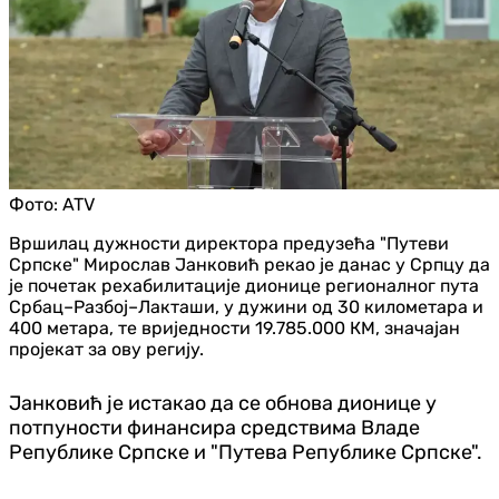
Фото:
ATV
Вршилац дужности директора предузећа "Путеви
Српске" Мирослав Јанковић рекао је данас у Српцу да
је почетак рехабилитације дионице регионалног пута
Србац–Разбој–Лакташи, у дужини од 30 километара и
400 метара, те вриједности 19.785.000 КМ, значајан
пројекат за ову регију.
Јанковић је истакао да се обнова дионице у
потпуности финансира средствима Владе
Републике Српске и "Путева Републике Српске".