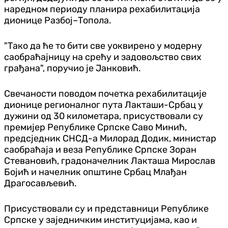
наредном периоду планира рехабилитација
дионице Разбој–Топола.
"Тако да ће то бити све уоквирено у модерну
саобраћајницу на срећу и задовољство свих
грађана", поручио је Јанковић.
Свечаности поводом почетка рехабилитације
дионице регионалног пута Лакташи-Србац у
дужини од 30 километара, присуствовали су
премијер Републике Српске Саво Минић,
предсједник СНСД-а Милорад Додик, министар
саобраћаја и веза Републике Српске Зоран
Стевановић, градоначелник Лакташа Мирослав
Бојић и начелник општине Србац Млађан
Драгосављевић.
Присуствовали су и представници Републике
Српске у заједничким институцијама, као и