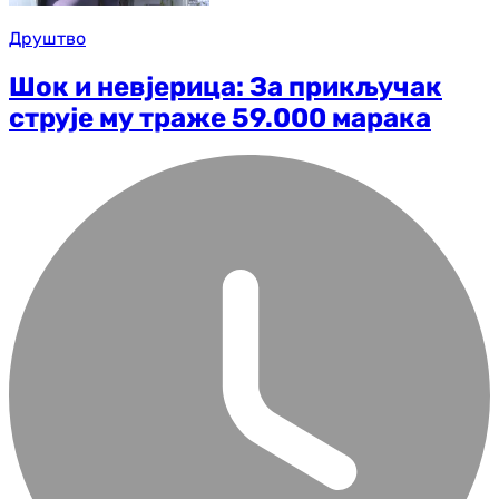
Друштво
Шок и невјерица: За прикључак
струје му траже 59.000 марака