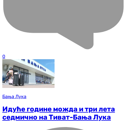
0
Бања Лука
Идуће године можда и три лета
седмично на Тиват-Бања Лука