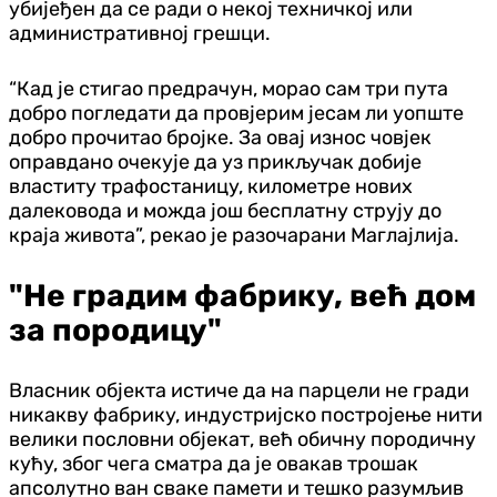
убијеђен да се ради о некој техничкој или
административној грешци.
“Кад је стигао предрачун, морао сам три пута
добро погледати да провјерим јесам ли уопште
добро прочитао бројке. За овај износ човјек
оправдано очекује да уз прикључак добије
властиту трафостаницу, километре нових
далековода и можда још бесплатну струју до
краја живота”, рекао је разочарани Маглајлија.
"Не градим фабрику, већ дом
за породицу"
Власник објекта истиче да на парцели не гради
никакву фабрику, индустријско постројење нити
велики пословни објекат, већ обичну породичну
кућу, због чега сматра да је овакав трошак
апсолутно ван сваке памети и тешко разумљив