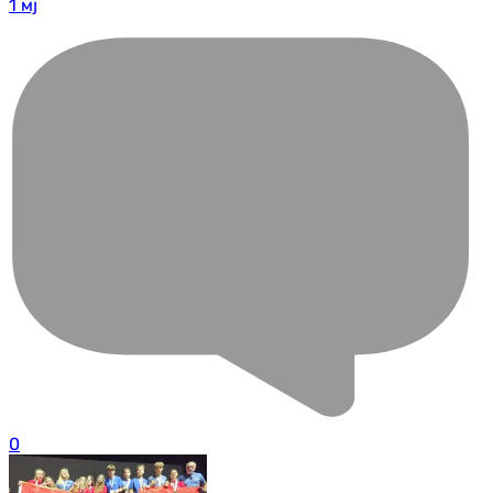
1 мј
0