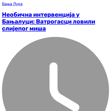
Бања Лука
Необична интервенција у
Бањалуци: Ватрогасци ловили
слијепог миша