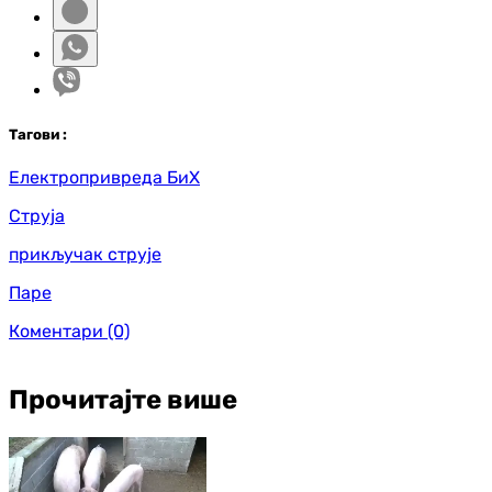
Таг
ови
:
Електропривреда БиХ
Струја
прикључак струје
Паре
Коментари
(0)
Прочитајте више