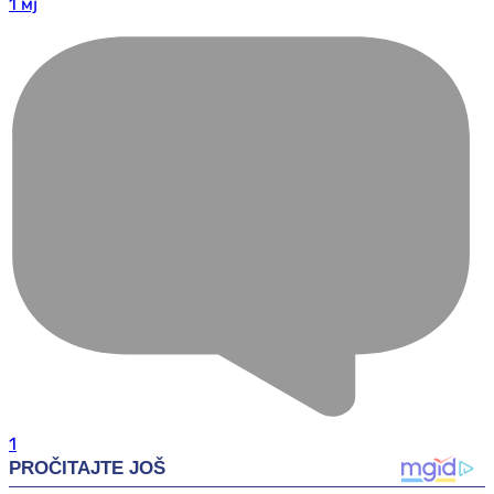
1 мј
1