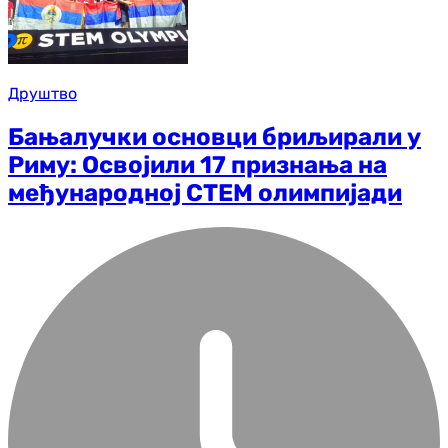
Друштво
Бањалучки основци бриљирали у
Риму: Освојили 17 признања на
међународној СТЕМ олимпијади