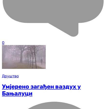
0
Друштво
Умјерено загађен ваздух у
Бањалуци