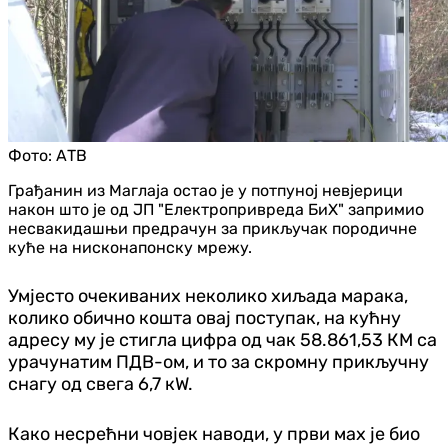
Фото:
АТВ
Грађанин из Маглаја остао је у потпуној невјерици
након што је од ЈП "Електропривреда БиХ" запримио
несвакидашњи предрачун за прикључак породичне
куће на нисконапонску мрежу.
Умјесто очекиваних неколико хиљада марака,
колико обично кошта овај поступак, на кућну
адресу му је стигла цифра од чак 58.861,53 КМ са
урачунатим ПДВ-ом, и то за скромну прикључну
снагу од свега 6,7 кW.
Како несрећни човјек наводи, у први мах је био