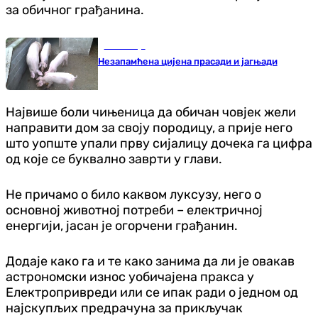
за обичног грађанина.
Економија
Незапамћена цијена прасади и јагњади
Највише боли чињеница да обичан човјек жели
направити дом за своју породицу, а прије него
што уопште упали прву сијалицу дочека га цифра
од које се буквално заврти у глави.
Не причамо о било каквом луксузу, него о
основној животној потреби – електричној
енергији, јасан је огорчени грађанин.
Додаје како га и те како занима да ли је овакав
астрономски износ уобичајена пракса у
Електропривреди или се ипак ради о једном од
најскупљих предрачуна за прикључак