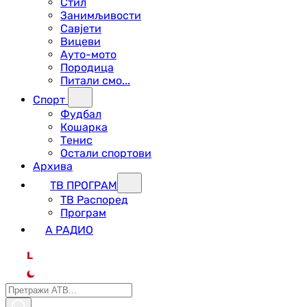
Стил
Занимљивости
Савјети
Вицеви
Ауто-мото
Породица
Питали смо...
Спорт
Фудбал
Кошарка
Тенис
Остали спортови
Архива
ТВ ПРОГРАМ
ТВ Распоред
Програм
А РАДИО
L