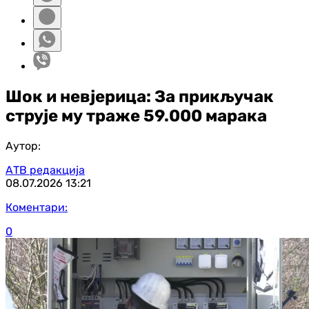
Шок и невјерица: За прикључак
струје му траже 59.000 марака
Аутор:
АТВ редакција
08.07.2026
13:21
Коментари:
0