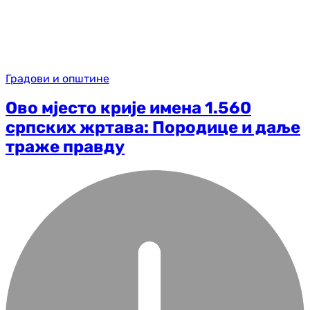
Градови и општине
Oво мјесто крије имена 1.560
српских жртава: Породице и даље
траже правду