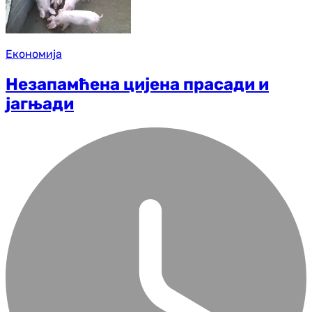
Економија
Незапамћена цијена прасади и
јагњади