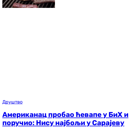
Друштво
Американац пробао ћевапе у БиХ и
поручио: Нису најбољи у Сарајеву