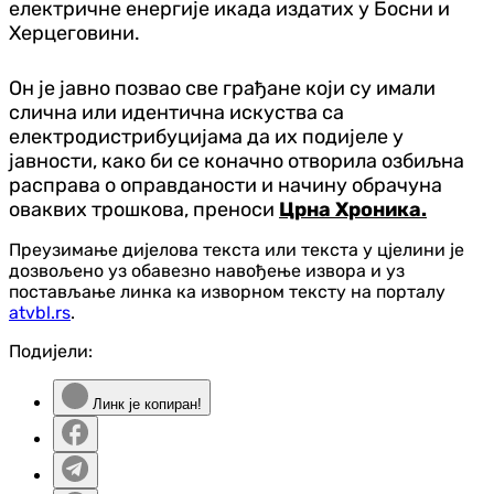
електричне енергије икада издатих у Босни и
Херцеговини.
Он је јавно позвао све грађане који су имали
слична или идентична искуства са
електродистрибуцијама да их подијеле у
јавности, како би се коначно отворила озбиљна
расправа о оправданости и начину обрачуна
оваквих трошкова, преноси
Црна Хроника.
Преузимање дијелова текста или текста у цјелини је
дозвољено уз обавезно навођење извора и уз
постављање линка ка изворном тексту на порталу
atvbl.rs
.
Подијели:
Линк је копиран!