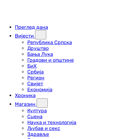
Преглед дана
Вијести
Република Српска
Друштво
Бања Лука
Градови и општине
БиХ
Србија
Регион
Свијет
Економија
Хроника
Магазин
Култура
Сцена
Наука и технологија
Љубав и секс
Здравље