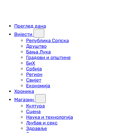
Преглед дана
Вијести
Република Српска
Друштво
Бања Лука
Градови и општине
БиХ
Србија
Регион
Свијет
Економија
Хроника
Магазин
Култура
Сцена
Наука и технологија
Љубав и секс
Здравље