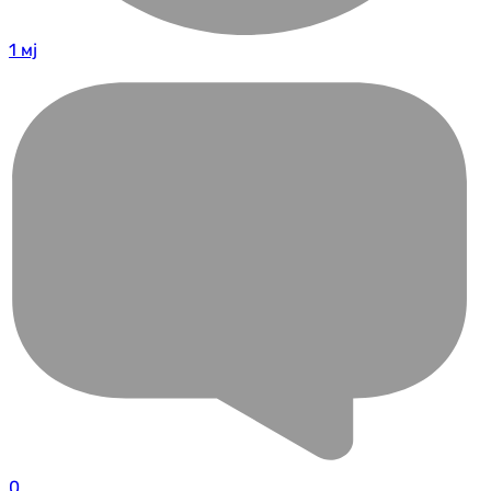
1 мј
0