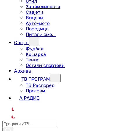
Стил
Занимљивости
Савјети
Вицеви
Ауто-мото
Породица
Питали смо...
Спорт
Фудбал
Кошарка
Тенис
Остали спортови
Архива
ТВ ПРОГРАМ
ТВ Распоред
Програм
А РАДИО
L