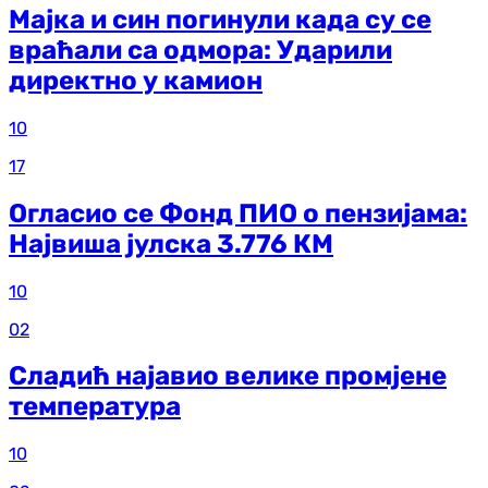
Мајка и син погинули када су се
враћали са одмора: Ударили
директно у камион
10
17
Огласио се Фонд ПИО о пензијама:
Највиша јулска 3.776 КМ
10
02
Сладић најавио велике промјене
температура
10