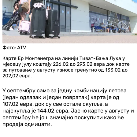
Фото:
ATV
Карте Ер Монтенегра на линији Тиват-Бања Лука у
мјесецу јулу коштају 226,02 до 293,02 евра док карте
за путовање у августу износе тренутно од 133,02 до
202,02 евра.
У септембру само за једну комбинацију летова
(један одлазак и један повратак) карта је од
107,02 евра, док су све остале скупље, а
најскупља је 144,02 евра. Јасно карте у августу и
септембру ће још значајно поскупити како ће
продаја одмицати.