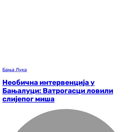
Бања Лука
Необична интервенција у
Бањалуци: Ватрогасци ловили
слијепог миша