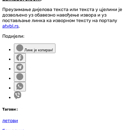
Преузимање дијелова текста или текста у цјелини је
дозвољено уз обавезно навођење извора и уз
постављање линка ка изворном тексту на порталу
atvbl.rs
.
Подијели:
Линк је копиран!
Таг
ови
:
летови