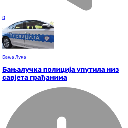
0
Бања Лука
Бањалучка полиција упутила низ
савјета грађанима