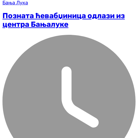
Бања Лука
Позната ћевабџиница одлази из
центра Бањалуке