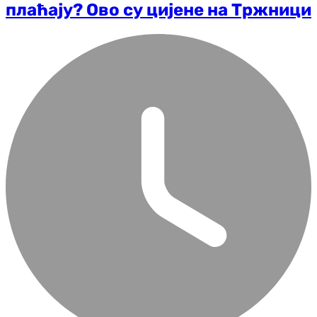
плаћају? Ово су цијене на Тржници