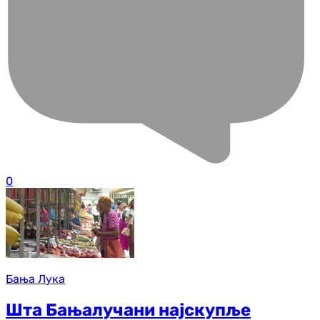
0
Бања Лука
Шта Бањалучани најскупље