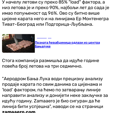
У начелу летови су преко 85% "load" фактора, а
низ летова је и преко 90%, најбољи лет до сада је
имао попуњеност од 96%. Ово су битно више
цијене карата него и на линијама Ер Монтенегра
Тиват-Београд или Подгорица-Љубљана.
Бања Лука
Позната ћевабџиница одлази из центра
Бањалуке
Стога компанија размишља да идуће године
повећа број летова на три седмично.
"Аеродром Бања Лука води прецизну анализу
продаје карата по свим данима са цијенама и
'load' фактором, па ћемо по затварању линије
направити анализу и донијети неке закључке за
идућу годину. Zamaaero је био сигуран да ће
линија бити успјешна", наводи се на страници
zamaaero.com
.