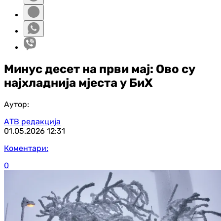
Минус десет на први мај: Ово су
најхладнија мјеста у БиХ
Аутор:
АТВ редакција
01.05.2026
12:31
Коментари:
0