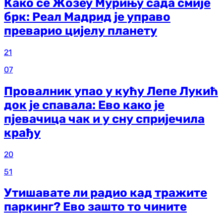
Како се Жозеу Мурињу сада смије
брк: Реал Мадрид је управо
преварио цијелу планету
21
07
Провалник упао у кућу Лепе Лукић
док је спавала: Ево како је
пјевачица чак и у сну спријечила
крађу
20
51
Утишавате ли радио кад тражите
паркинг? Ево зашто то чините