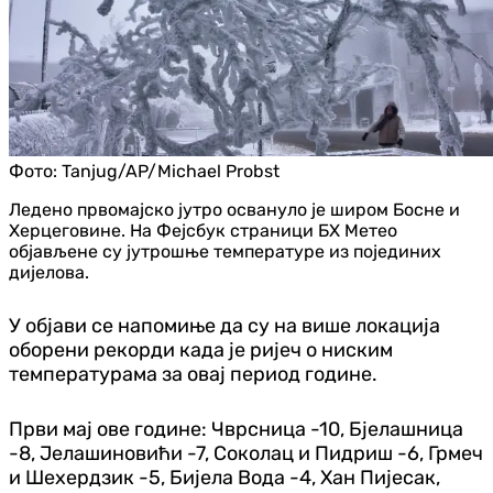
Фото:
Tanjug/AP/Michael Probst
Ледено првомајско јутро освануло је широм Босне и
Херцеговине. На Фејсбук страници БХ Метео
објављене су јутрошње температуре из појединих
дијелова.
У објави се напомиње да су на више локација
оборени рекорди када је ријеч о ниским
температурама за овај период године.
Први мај ове године: Чврсница -10, Бјелашница
-8, Јелашиновићи -7, Соколац и Пидриш -6, Грмеч
и Шехердзик -5, Бијела Вода -4, Хан Пијесак,