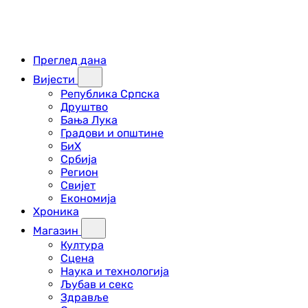
Преглед дана
Вијести
Република Српска
Друштво
Бања Лука
Градови и општине
БиХ
Србија
Регион
Свијет
Економија
Хроника
Магазин
Култура
Сцена
Наука и технологија
Љубав и секс
Здравље