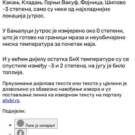
Какањ, Кладањ, Горњи Вакуф, Фојница, Шипово
-3 степена, само су неке од најхладнијих
локација јутрос.
У Бањалуци јутрос је измјерено око 0 степени,
што је готово на граници мраза и неуобичајено
ниска температура за почетак маја.
И у већем дијелу остатка БиХ температуре су се
спустиле између -3 и 2 степена, на југу је било
топлије.
Преузимање дијелова текста или текста у цјелини је
дозвољено уз обавезно навођење извора и уз
постављање линка ка изворном тексту на порталу
atvbl.rs
.
Подијели:
Линк је копиран!