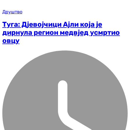
Друштво
Туга: Дјевојчици Ајли која је
дирнула регион медвјед усмртио
овцу