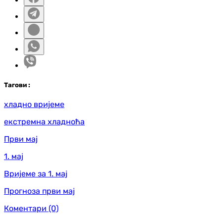
Таг
ови
:
хладно вријеме
екстремна хладноћа
Први мај
1. мај
Вријеме за 1. мај
Прогноза први мај
Коментари
(0)