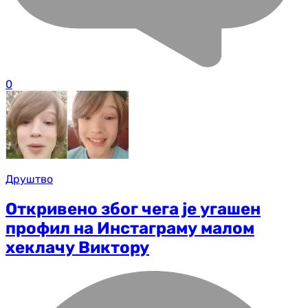
0
Друштво
Откривено због чега је угашен
профил на Инстаграму малом
хеклачу Виктору