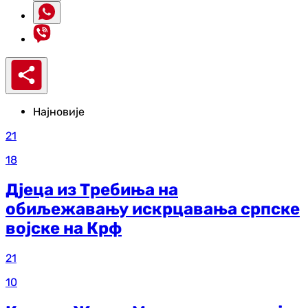
Најновије
21
18
Дјеца из Требиња на
обиљежавању искрцавања српске
војске на Крф
21
10