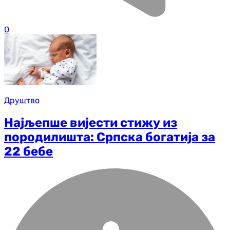
0
Друштво
Најљепше вијести стижу из
породилишта: Српска богатија за
22 бебе