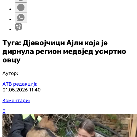
Туга: Дјевојчици Ајли која је
дирнула регион медвјед усмртио
овцу
Аутор:
АТВ редакција
01.05.2026
11:40
Коментари:
0