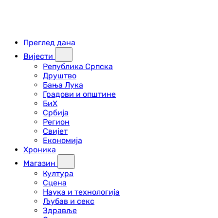
Преглед дана
Вијести
Република Српска
Друштво
Бања Лука
Градови и општине
БиХ
Србија
Регион
Свијет
Економија
Хроника
Магазин
Култура
Сцена
Наука и технологија
Љубав и секс
Здравље