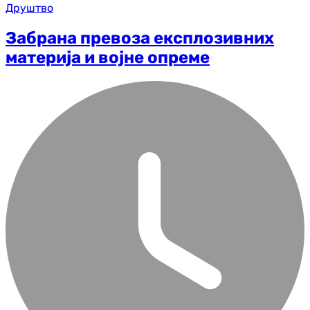
Друштво
Забрана превоза експлозивних
материја и војне опреме