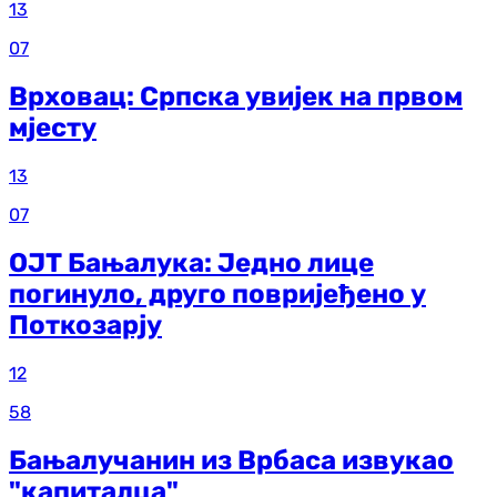
13
07
Врховац: Српска увијек на првом
мјесту
13
07
ОЈТ Бањалука: Једно лице
погинуло, друго повријеђено у
Поткозарју
12
58
Бањалучанин из Врбаса извукао
"капиталца"