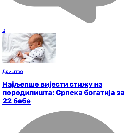
0
Друштво
Најљепше вијести стижу из
породилишта: Српска богатија за
22 бебе