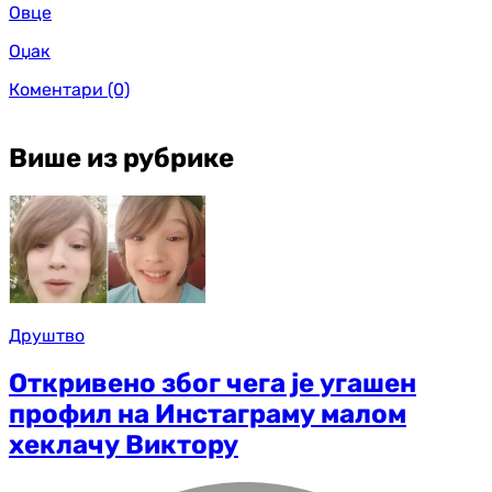
Овце
Оџак
Коментари
(0)
Више из рубрике
Друштво
Откривено због чега је угашен
профил на Инстаграму малом
хеклачу Виктору