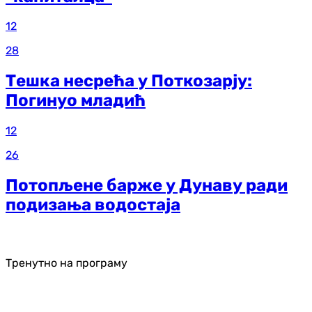
12
28
Тешка несрећа у Поткозарју:
Погинуо младић
12
26
Потопљене барже у Дунаву ради
подизања водостаја
Тренутно на програму