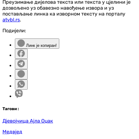
Преузимање дијелова текста или текста у цјелини је
дозвољено уз обавезно навођење извора и уз
постављање линка ка изворном тексту на порталу
atvbl.rs
.
Подијели:
Линк је копиран!
Таг
ови
:
Дјевојчица Ајла Оџак
Медвјед