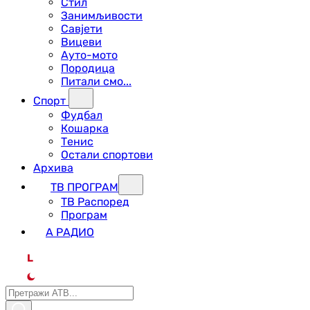
Стил
Занимљивости
Савјети
Вицеви
Ауто-мото
Породица
Питали смо...
Спорт
Фудбал
Кошарка
Тенис
Остали спортови
Архива
ТВ ПРОГРАМ
ТВ Распоред
Програм
А РАДИО
L