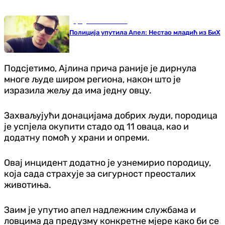
Градови и општине
Полиција упутила Апел: Нестао младић из БиХ
Подсјетимо, Ајлина прича раније је дирнула
многе људе широм региона, након што је
изразила жељу да има једну овцу.
Захваљујући донацијама добрих људи, породица
је успјела окупити стадо од 11 оваца, као и
додатну помоћ у храни и опреми.
Овај инцидент додатно је узнемирио породицу,
која сада страхује за сигурност преосталих
животиња.
Заим је упутио апел надлежним службама и
ловцима да предузму конкретне мјере како би се