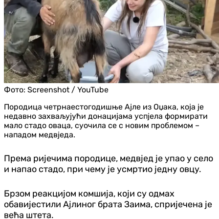
Фото:
Screenshot / YouTube
Породица четрнаестогодишње Ајле из Оџака, која је
недавно захваљујући донацијама успјела формирати
мало стадо оваца, суочила се с новим проблемом –
нападом медвједа.
Према ријечима породице, медвјед је упао у село
и напао стадо, при чему је усмртио једну овцу.
Брзом реакцијом комшија, који су одмах
обавијестили Ајлиног брата Заима, спријечена је
већа штета.