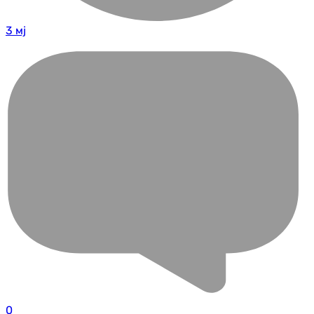
3 мј
0