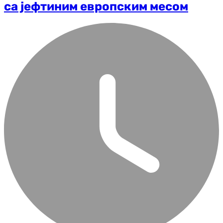
са јефтиним европским месом