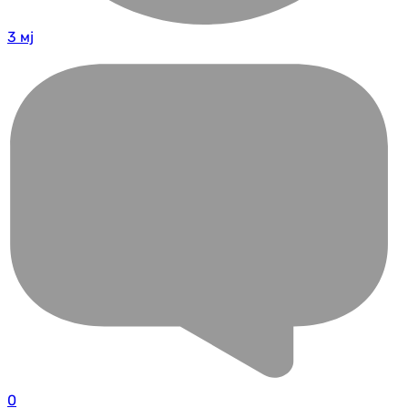
3 мј
0