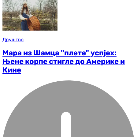
Друштво
Мара из Шамца "плете" успјех:
Њене корпе стигле до Америке и
Кине