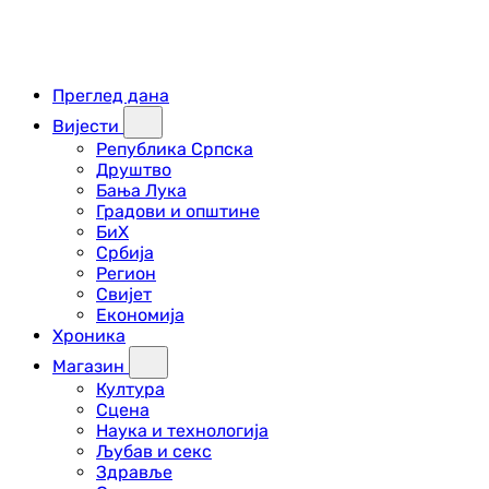
Преглед дана
Вијести
Република Српска
Друштво
Бања Лука
Градови и општине
БиХ
Србија
Регион
Свијет
Економија
Хроника
Магазин
Култура
Сцена
Наука и технологија
Љубав и секс
Здравље