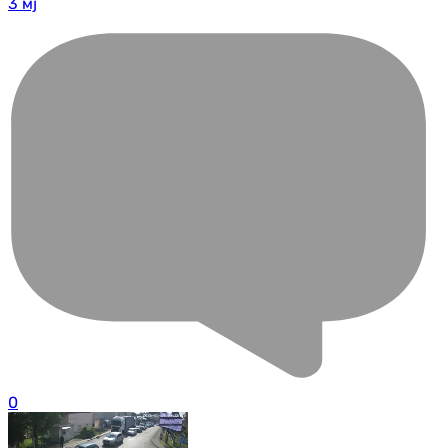
3 мј
0