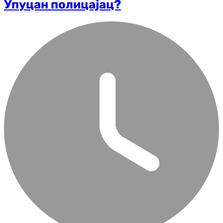
Упуцан полицајац?