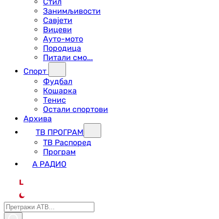
Стил
Занимљивости
Савјети
Вицеви
Ауто-мото
Породица
Питали смо...
Спорт
Фудбал
Кошарка
Тенис
Остали спортови
Архива
ТВ ПРОГРАМ
ТВ Распоред
Програм
А РАДИО
L