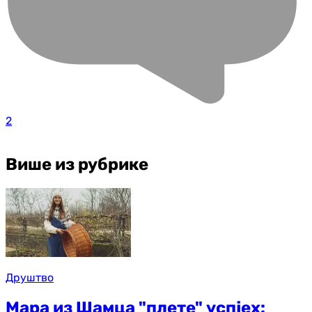
2
Више из рубрике
Друштво
Мара из Шамца "плете" успјех: