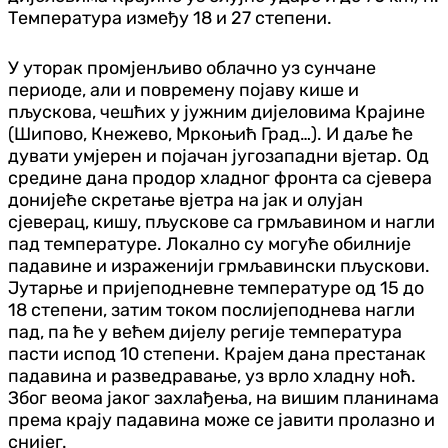
Температура између 18 и 27 степени.
У уторак промјенљиво облачно уз сунчане
периоде, али и повремену појаву кише и
пљускова, чешћих у јужним дијеловима Крајине
(Шипово, Кнежево, Мркоњић Град…). И даље ће
дувати умјерен и појачан југозападни вјетар. Од
средине дана продор хладног фронта са сјевера
донијеће скретање вјетра на јак и олујан
сјеверац, кишу, пљускове са грмљавином и нагли
пад температуре. Локално су могуће обилније
падавине и израженији грмљавински пљускови.
Јутарње и пријеподневне температуре од 15 до
18 степени, затим током послијеподнева нагли
пад, па ће у већем дијелу регије температура
пасти испод 10 степени. Крајем дана престанак
падавина и разведравање, уз врло хладну ноћ.
Због веома јаког захлађења, на вишим планинама
према крају падавина може се јавити пролазно и
снијег.