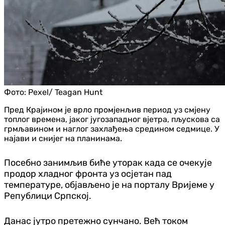
Фото:
Pexel/ Teagan Hunt
Пред Крајином је врло промјенљив период уз смјену
топлог времена, јаког југозападног вјетра, пљускова са
грмљавином и наглог захлађења средином седмице. У
најави и снијег на планинама.
Посебно занимљив биће уторак када се очекује
продор хладног фронта уз осјетан пад
температуре, објављено је на порталу Вријеме у
Републици Српској.
Данас јутро претежно сунчано. Већ током