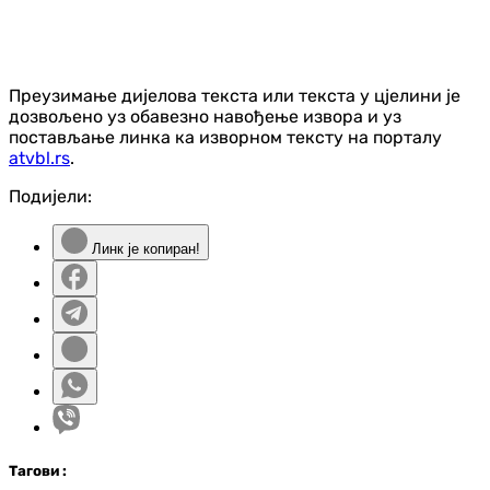
Преузимање дијелова текста или текста у цјелини је
дозвољено уз обавезно навођење извора и уз
постављање линка ка изворном тексту на порталу
atvbl.rs
.
Подијели:
Линк је копиран!
Таг
ови
: