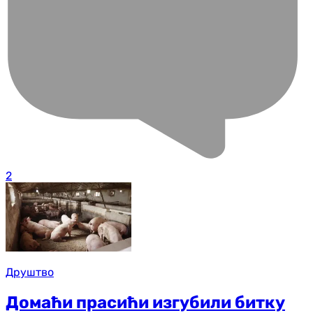
2
Друштво
Домаћи прасићи изгубили битку