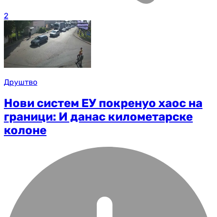
2
Друштво
Нови систем ЕУ покренуо хаос на
граници: И данас километарске
колоне