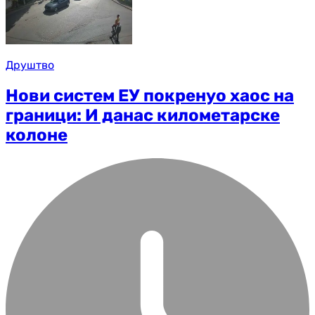
Друштво
Нови систем ЕУ покренуо хаос на
граници: И данас километарске
колоне