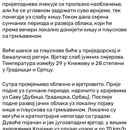
пријеподнева очекује се пролазно наоблачење,
али ће се углавном задржати суво вријеме, тек
понегд‌је уз слабу кишу.Током дана смјена
сунчаних периода и развоја облака, који ће
према вечери локално донијети кишу и пљускове
са грмљавином.
Веће шансе за пљускове биће у приједорској и
бањалучкој регији. Вјетар слаб јужних смјерова.
Температура између 29 у Кнежеву и 28 степени
у Градишци и Српцу.
Сутра промјењиво облачно и вјетровито. Прије
подне уз сунчане периоде, нарочито у крајевима
уз Саву (Дубица, Градишка, Србац). Послије
подне развој јачих облака уз локалну појаву
кише и пљускова са грмљавином. Локално су
могуће и краткотрајне непогоде са градом.
Дуваће појачан и јак југозападни вјетар, у вишим
дијеловима Крајине уз олујне ударе и до 70 km/h.