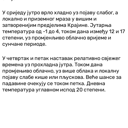
У сриједу јутро врло хладно уз појаву слабог, а
локално и приземног мраза у вишим и
затворенијим пред‌јелима Крајине. Јутарња
температура од -1 до 4, током дана између 12 и 17
степени, уз промјенљиво облачно вријеме и
сунчане периоде.
У четвртак и петак наставак релативно свјежег
времена уз прохладна јутра. Током дана
промјењиво облачно, уз више облака и локалну
појаву слабе кише или пљускова. Веће шансе за
падавине очекују се током петка. Дневна
температура углавном испод 20 степени.