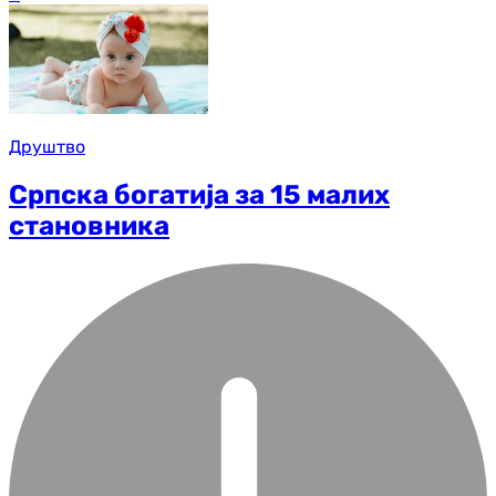
Друштво
Српска богатија за 15 малих
становника