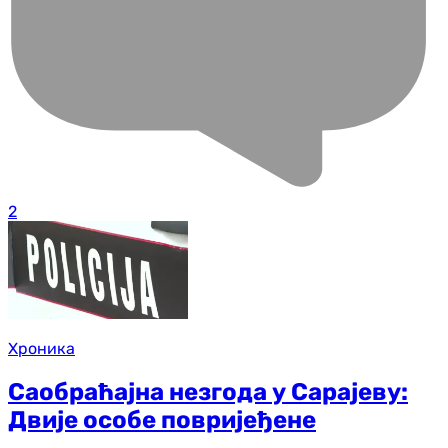
2
Хроника
Саобраћајна незгода у Сарајеву:
Двије особе повријеђене