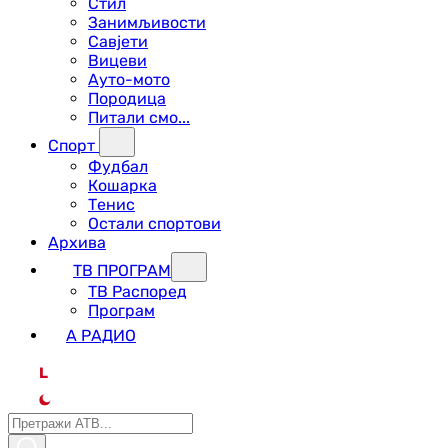
Стил
Занимљивости
Савјети
Вицеви
Ауто-мото
Породица
Питали смо...
Спорт
Фудбал
Кошарка
Тенис
Остали спортови
Архива
ТВ ПРОГРАМ
ТВ Распоред
Програм
А РАДИО
L