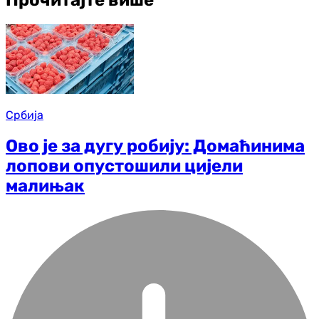
Србија
Ово је за дугу робију: Домаћинима
лопови опустошили цијели
малињак