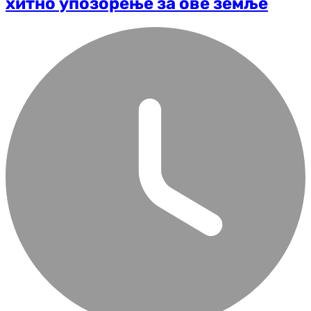
хитно упозорење за ове земље