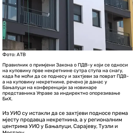
Фото:
АТВ
Правилник о примјени Закона о ПДВ-у који се односи
на куповину прве некретнине сутра ступа на снагу,
када ће моћи да се поднесу и захтјеви за поврат ПДВ-
а на куповину некретнине, речено је данас у
Бањалуци на конференцији за новинаре
представника Управе за индиректно опорезивање
БиХ.
Из УИО су истакли да се захтјеви подносе према
мјесту продавца некретнина, а у регионалним
центрима УИО у Бањалуци, Сарајеву, Тузли и
Мостару.