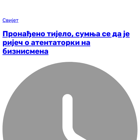
Свијет
Пронађено тијело, сумња се да је
ријеч о атентаторки на
бизнисмена