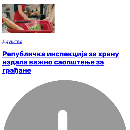
Друштво
Републичка инспекција за храну
издала важно саопштење за
грађане