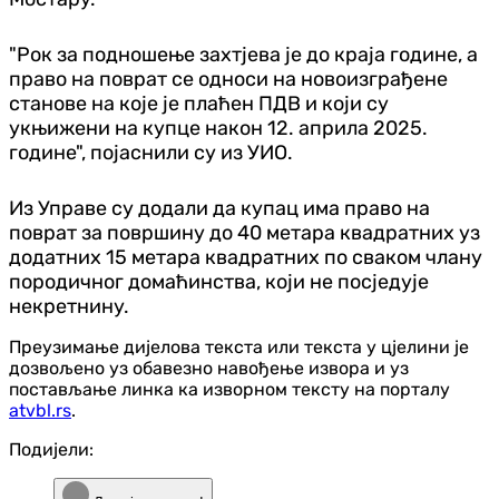
"Рок за подношење захтјева је до краја године, а
право на поврат се односи на новоизграђене
станове на које је плаћен ПДВ и који су
укњижени на купце након 12. априла 2025.
године", појаснили су из УИО.
Из Управе су додали да купац има право на
поврат за површину до 40 метара квадратних уз
додатних 15 метара квадратних по сваком члану
породичног домаћинства, који не посједује
некретнину.
Преузимање дијелова текста или текста у цјелини је
дозвољено уз обавезно навођење извора и уз
постављање линка ка изворном тексту на порталу
atvbl.rs
.
Подијели: