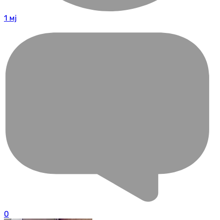
1 мј
0