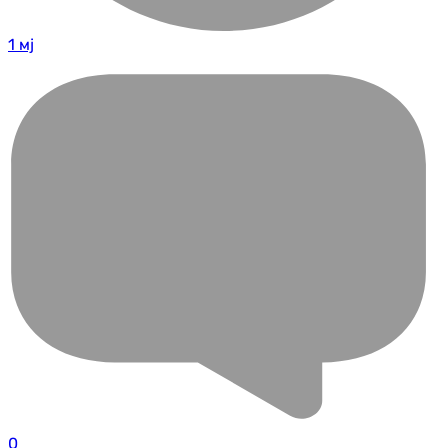
1 мј
0