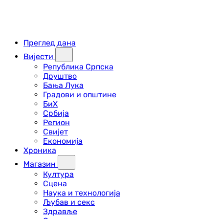
Преглед дана
Вијести
Република Српска
Друштво
Бања Лука
Градови и општине
БиХ
Србија
Регион
Свијет
Економија
Хроника
Магазин
Култура
Сцена
Наука и технологија
Љубав и секс
Здравље