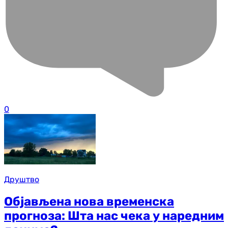
0
Друштво
Објављена нова временска
прогноза: Шта нас чека у наредним