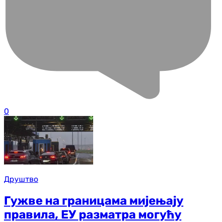
0
Друштво
Гужве на границама мијењају
правила, ЕУ разматра могућу