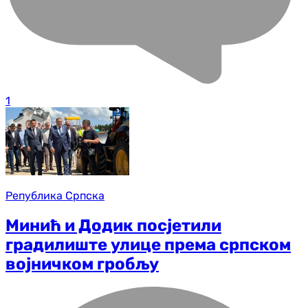
1
Република Српска
Минић и Додик посјетили
градилиште улице према српском
војничком гробљу