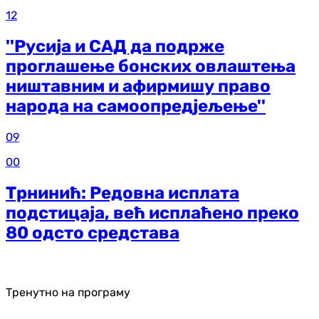
12
''Русија и САД да подрже
проглашење бонских овлаштења
ништавним и афирмишу право
народа на самоопредјељење''
09
00
Трнинић: Редовна исплата
подстицаја, већ исплаћено преко
80 одсто средстава
Тренутно на програму