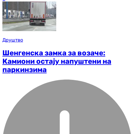
Друштво
Шенгенска замка за возаче:
Камиони остају напуштени на
паркинзима