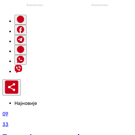
Најновије
09
33