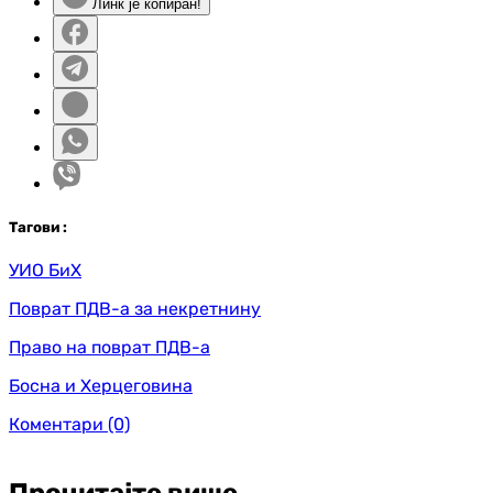
Линк је копиран!
Таг
ови
:
УИО БиХ
Поврат ПДВ-а за некретнину
Право на поврат ПДВ-а
Босна и Херцеговина
Коментари
(0)
Прочитајте више