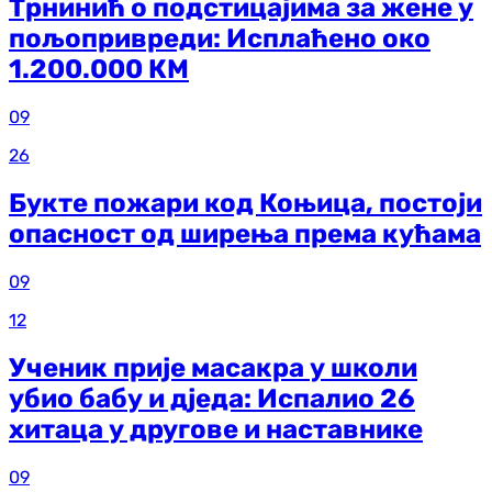
Трнинић о подстицајима за жене у
пољопривреди: Исплаћено око
1.200.000 КМ
09
26
Букте пожари код Коњица, постоји
опасност од ширења према кућама
09
12
Ученик прије масакра у школи
убио бабу и дједа: Испалио 26
хитаца у другове и наставнике
09