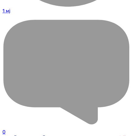
1 мј
0