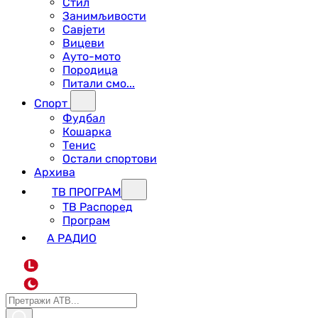
Стил
Занимљивости
Савјети
Вицеви
Ауто-мото
Породица
Питали смо...
Спорт
Фудбал
Кошарка
Тенис
Остали спортови
Архива
ТВ ПРОГРАМ
ТВ Распоред
Програм
А РАДИО
L