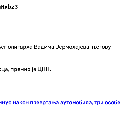
gHxbz3
њег олигарха Вадима Јермолајева, његову
ца, пренио је ЦНН.
гинуо након превртања аутомобила, три особе