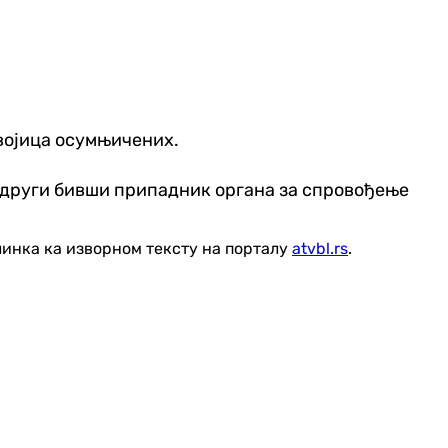
двојица осумњичених.
 а други бивши припадник органа за спровођење
линка ка изворном тексту на порталу
atvbl.rs
.