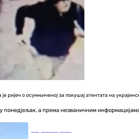
а је ријеч о осумњиченој за покушај атентата на украји
о у понедјељак, а према незваничним информацијама
Република Српска