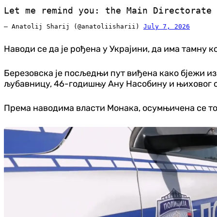
Let me remind you: the Main Directorate
— Anatolij Sharij (@anatoliisharii)
July 7, 2026
Наводи се да је рођена у Украјини, да има тамну к
Березовска је посљедњи пут виђена како бјежи из
љубавницу, 46-годишњу Ану Насобину и њиховог 
Према наводима власти Монака, осумњичена се т