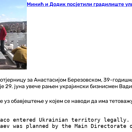
Минић и Додик посјетили градилиште ул
 потјерницу за Анастасијом Березовском, 39-годиш
 је 29. јуна увече рањен украјински бизнисмен Вад
уз обавјештење у којем се наводи да има тетоважу, з
aco entered Ukrainian territory legally.
aev was planned by the Main Directorate 