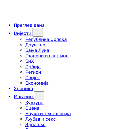
Преглед дана
Вијести
Република Српска
Друштво
Бања Лука
Градови и општине
БиХ
Србија
Регион
Свијет
Економија
Хроника
Магазин
Култура
Сцена
Наука и технологија
Љубав и секс
Здравље