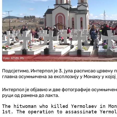
Подсјетимо, Интерпол је 3. јула расписао црвену
главна осумњичена за експлозију у Монаку у којој
Интерпол је објавио и две фотографије осумњичене 
руци од рамена до лакта.
The hitwoman who killed Yermolaev in Mon
1st. The operation to assassinate Yermol