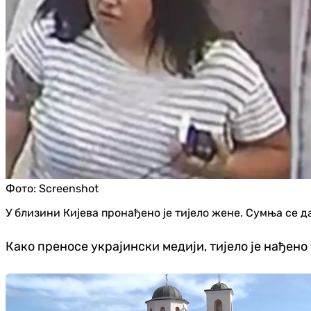
Фото:
Screenshot
У близини Кијева пронађено је тијело жене. Сумња се д
Како преносе украјински медији, тијело је нађен