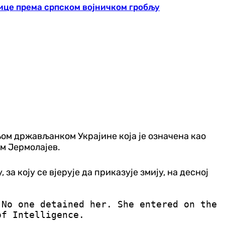
ице према српском војничком гробљу
њом држављанком Украјине која је означена као
им Јермолајев.
а коју се вјерује да приказује змију, на десној
 No one detained her. She entered on the
of Intelligence.