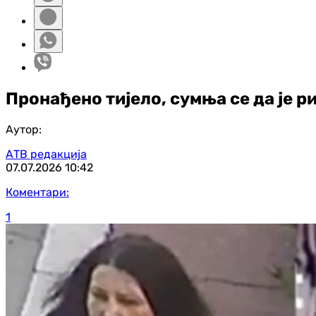
Пронађено тијело, сумња се да је р
Аутор:
АТВ редакција
07.07.2026
10:42
Коментари:
1