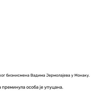
нског бизнисмена Вадима Јермолајева у Монаку.
 преминула особа је упуцана.