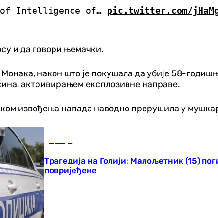
 of Intelligence of…
pic.twitter.com/jHaM
осу и да говори њемачки.
 Монака, након што је покушала да убије 58-годиш
сина, актривирањем експлозивне направе.
оком извођења напада наводно прерушила у мушкар
Србија
Трагедија на Голији: Малољетник (15) по
повријеђене