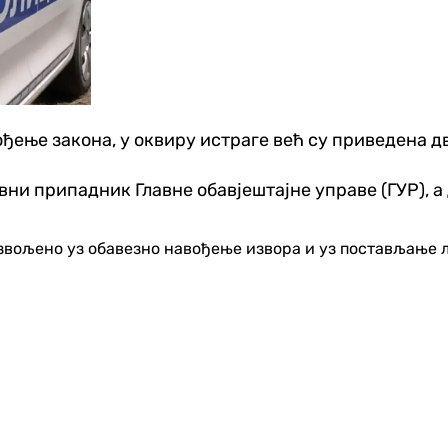
ђење закона, у оквиру истраге већ су приведена 
тивни припадник Главне обавјештајне управе (ГУР),
озвољено уз обавезно навођење извора и уз постављање 