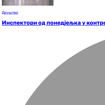
Друштво
Инспектори од понедјељка у контро