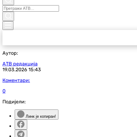
Аутор:
АТВ редакција
19.03.2026
15:43
Коментари:
0
Подијели:
Линк је копиран!