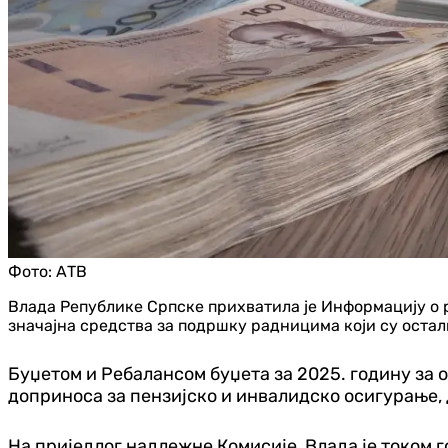
Фото:
АТВ
Влада Републике Српске прихватила је Информацију о р
значајна средства за подршку радницима који су остали
Буџетом и Ребалансом буџета за 2025. годину за о
доприноса за пензијско и инвалидско осигурање, 
На приједлог надлежне Комисије, Влада је током г