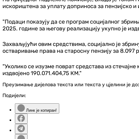
искориштена за уплату доприноса за пензијско и 
"Подаци показују да се програм социјалног збрињ
2025. године за његову реализацију укупно је изд
Захваљујући овим средствима, социјално је збрину
остваривање права на старосну пензију за 8.097 р
"Уколико се изузме поврат средстава из стечајне м
издвојено 190.071.404,75 КМ."
Преузимање дијелова текста или текста у цјелини је д
Подијели:
Линк је копиран!