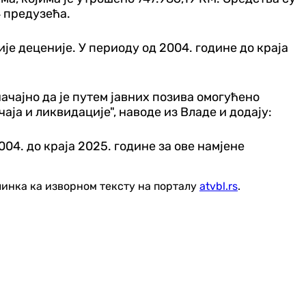
4 предузећа.
е деценије. У периоду од 2004. године до краја
ачајно да је путем јавних позива омогућено
ја и ликвидације", наводе из Владе и додају:
04. до краја 2025. године за ове намјене
линка ка изворном тексту на порталу
atvbl.rs
.