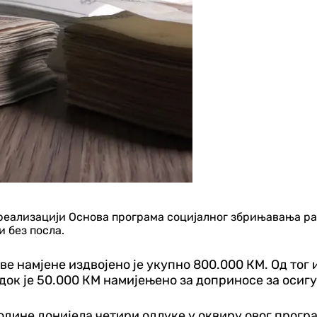
еализацији Основа програма социјалног збрињавања радн
 без посла.
ве намјене издвојено је укупно 800.000 КМ. Од тог 
док је 50.000 КМ намијењено за доприносе за осиг
одине донијела четири одлуке у оквиру овог програм