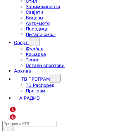
Стил
Занимљивости
Савјети
Вицеви
Ауто-мото
Породица
Питали смо...
Спорт
Фудбал
Кошарка
Тенис
Остали спортови
Архива
ТВ ПРОГРАМ
ТВ Распоред
Програм
А РАДИО
L