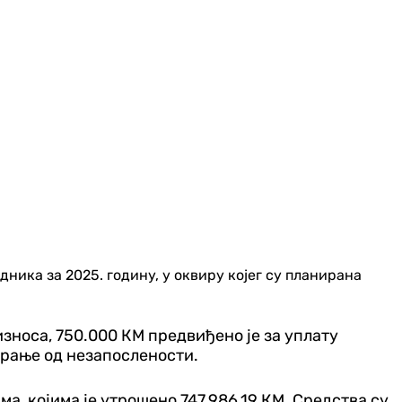
ика за 2025. годину, у оквиру којег су планирана
износа, 750.000 КМ предвиђено је за уплату
урање од незапослености.
а, којима је утрошено 747.986,19 КМ. Средства су