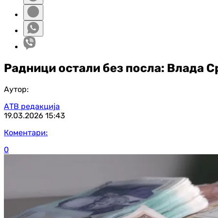
Радници остали без посла: Влада С
Аутор:
АТВ редакција
19.03.2026
15:43
Коментари:
0