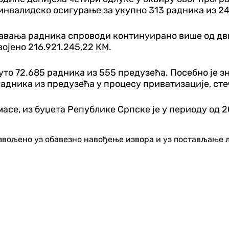
инвалидско осигурање за укупно 313 радника из 2
авања радника спроводи континуирано више од двиј
војено 216.921.245,22 КМ.
то 72.685 радника из 555 предузећа. Посебно је зн
адника из предузећа у процесу приватизације, стеча
асе, из буџета Републике Српске је у периоду од 20
озвољено уз обавезно навођење извора и уз постављање 