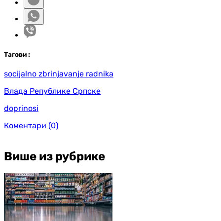
Таг
ови
:
socijalno zbrinjavanje radnika
Влада Републике Српске
doprinosi
Коментари
(0)
Више из рубрике