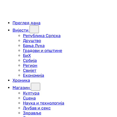
Преглед дана
Вијести
Република Српска
Друштво
Бања Лука
Градови и општине
БиХ
Србија
Регион
Свијет
Економија
Хроника
Магазин
Култура
Сцена
Наука и технологија
Љубав и секс
Здравље