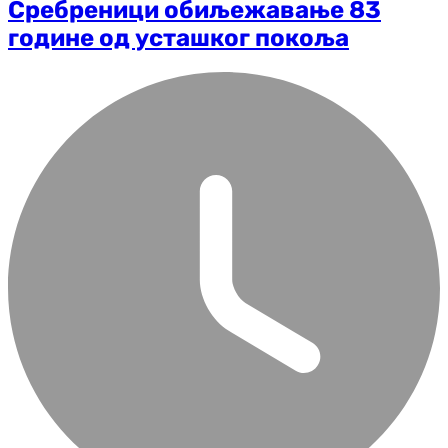
Сребреници обиљежавање 83
године од усташког покоља