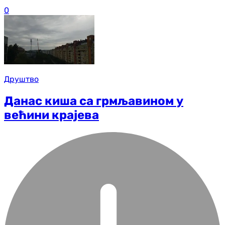
0
Друштво
Данас киша са грмљавином у
већини крајева