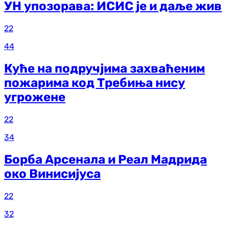
УН упозорава: ИСИС је и даље жив
22
44
Куће на подручјима захваћеним
пожарима код Требиња нису
угрожене
22
34
Борба Арсенала и Реал Мадрида
око Винисијуса
22
32