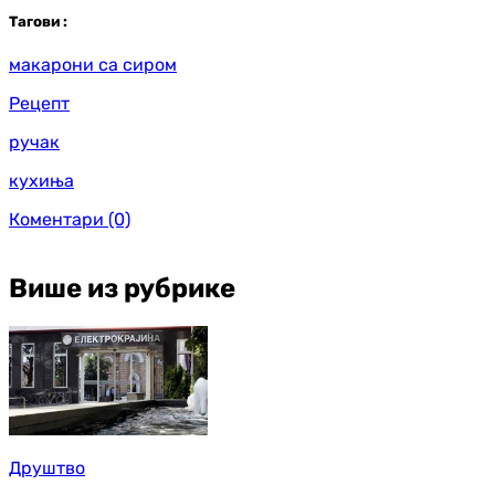
Таг
ови
:
макарони са сиром
Рецепт
ручак
кухиња
Коментари
(0)
Више из рубрике
Друштво