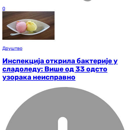
0
Друштво
Инспекција открила бактерије у
сладоледу: Више од 33 одсто
узорака неисправно