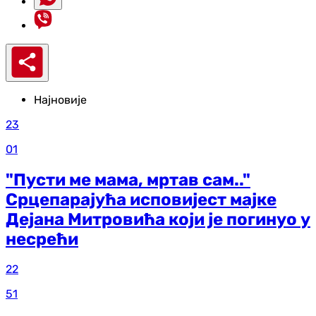
Најновије
23
01
"Пусти ме мама, мртав сам.."
Срцепарајућа исповијест мајке
Дејана Митровића који је погинуо у
несрећи
22
51