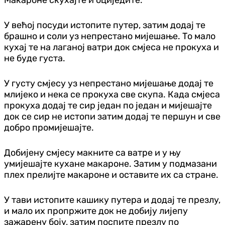
У већој посуди истопите путер, затим додај те
брашно и соли уз непрестано мијешање. То мало
кухај те на лаганој ватри док смјеса не прокуха и
не буде густа.
У густу смјесу уз непрестано мијешање додај те
млијеко и нека се прокуха све скупа. Када смјеса
прокуха додај те сир један по један и мијешајте
док се сир не истопи затим додај те першун и све
добро промијешајте.
Добијену смјесу макните са ватре и у њу
умијешајте кухане макароне. Затим у подмазани
плех прелијте макароне и оставите их са стране.
У тави истопите кашику путера и додај те презлу,
и мало их пропржите док не добију лијепу
зажарену боју, затим поспите презлу по