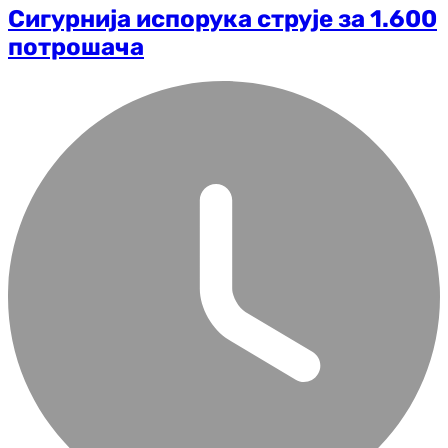
Сигурнија испорука струје за 1.600
потрошача