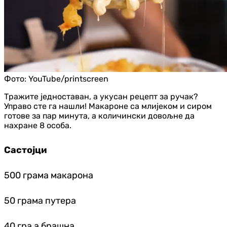
Фото:
YouTube/printscreen
Тражите једноставан, а укусан рецепт за ручак?
Управо сте га нашли! Макароне са млијеком и сиром
готове за пар минута, а количински довољне да
нахране 8 особа.
Састојци
500 грама макарона
50 грама путера
40 гра,а брашна