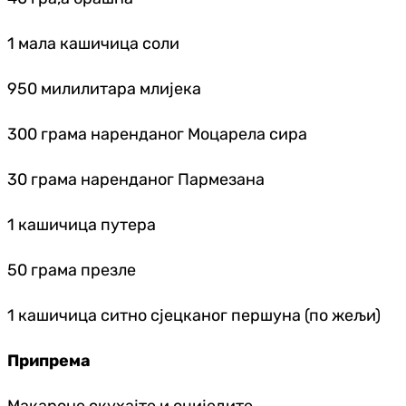
1 мала кашичица соли
950 милилитара млијека
300 грама наренданог Моцарела сира
30 грама наренданог Пармезана
1 кашичица путера
50 грама презле
1 кашичица ситно сјецканог першуна (по жељи)
Припрема
Макароне скухајте и оциједите.