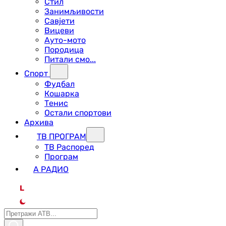
Стил
Занимљивости
Савјети
Вицеви
Ауто-мото
Породица
Питали смо...
Спорт
Фудбал
Кошарка
Тенис
Остали спортови
Архива
ТВ ПРОГРАМ
ТВ Распоред
Програм
А РАДИО
L