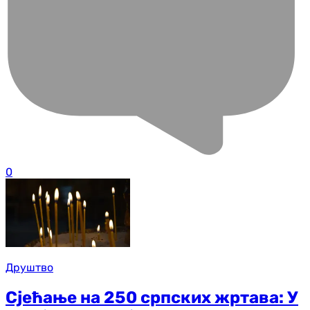
0
Друштво
Сјећање на 250 српских жртава: У