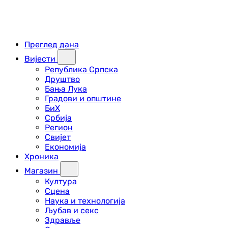
Преглед дана
Вијести
Република Српска
Друштво
Бања Лука
Градови и општине
БиХ
Србија
Регион
Свијет
Економија
Хроника
Магазин
Култура
Сцена
Наука и технологија
Љубав и секс
Здравље