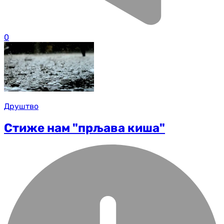
0
Друштво
Стиже нам "прљава киша"