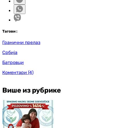
Таг
ови
:
Гранични прелаз
Србија
Батровци
Коментари
(4)
Више из рубрике