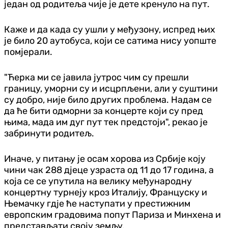
један од родитеља чије је дете кренуло на пут.
Каже и да када су ушли у међузону, испред њих
је било 20 аутобуса, који се сатима нису уопште
помјерали.
"Ћерка ми се јавила јутрос чим су прешли
границу, уморни су и исцрпљени, али у суштини
су добро, није било других проблема. Надам се
да ће бити одморни за концерте који су пред
њима, мада им дуг пут тек предстоји", рекао је
забринути родитељ.
Иначе, у питању је осам хорова из Србије коју
чини чак 288 д‌јеце узраста од 11 до 17 година, а
која се се упутила на велику међународну
концертну турнеју кроз Италију, Француску и
Њемачку гд‌је ће наступати у престижним
европским градовима попут Париза и Минхена и
представљати своју земљу.