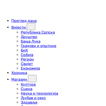
Преглед дана
Вијести
Република Српска
Друштво
Бања Лука
Градови и општине
БиХ
Србија
Регион
Свијет
Економија
Хроника
Магазин
Култура
Сцена
Наука и технологија
Љубав и секс
Здравље