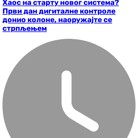
Хаос на старту новог система?
Први дан дигиталне контроле
донио колоне, наоружајте се
стрпљењем