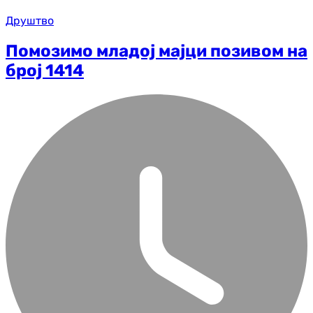
Друштво
Помозимо младој мајци позивом на
број 1414