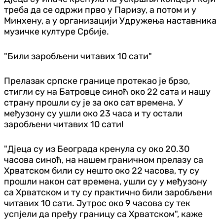
треба да се одржи прво у Паризу, а потом и у
Минхену, а у организацији Удружења наставника
музичке културе Србије.
"Били заробљени читавих 10 сати"
Прелазак српске границе протекао је брзо,
стигли су на Батровце синоћ око 22 сата и нашу
страну прошли су је за око сат времена. У
међузону су ушли око 23 часа и ту остали
заробљени читавих 10 сати!
"Д‌јеца су из Београда кренула су око 20.30
часова синоћ, на нашем граничном прелазу са
Хрватском били су нешто око 22 часова, ту су
прошли након сат времена, ушли су у међузону
са Хрватском и ту су практично били заробљени
читавих 10 сати. Јутрос око 9 часова су тек
успјели да пређу границу са Хрватском", каже