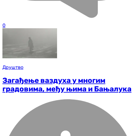
0
Друштво
Загађење ваздуха у многим
градовима, међу њима и Бањалука