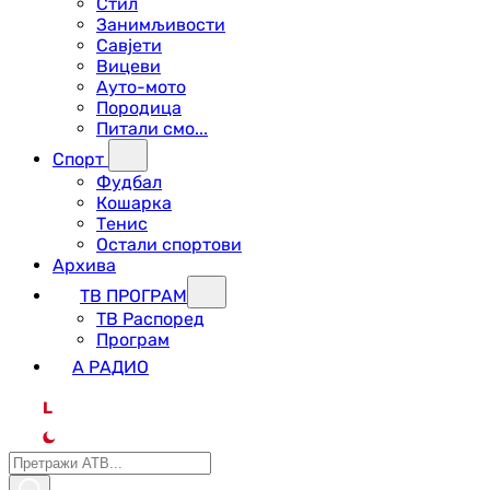
Стил
Занимљивости
Савјети
Вицеви
Ауто-мото
Породица
Питали смо...
Спорт
Фудбал
Кошарка
Тенис
Остали спортови
Архива
ТВ ПРОГРАМ
ТВ Распоред
Програм
А РАДИО
L