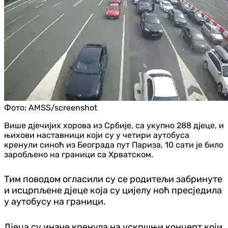
Фото:
AMSS/screenshot
Више д‌јечијих хорова из Србије, са укупно 288 д‌јеце, и
њихови наставници који су у четири аутобуса
кренули синоћ из Београда пут Париза, 10 сати је било
заробљено на граници са Хрватском.
Тим поводом огласили су се родитељи забринуте
и исцрпљене д‌јеце која су цијелу ноћ пресједила
у аутобусу на граници.
Д‌јеца су иначе кренула на ускршњи концерт који