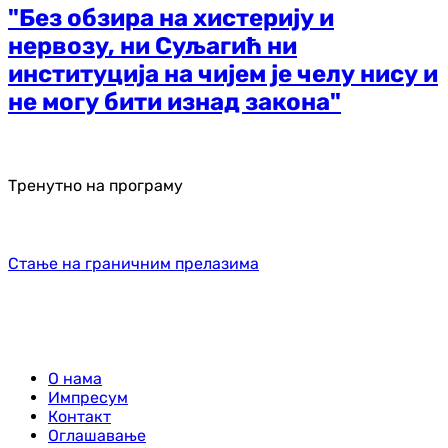
"Без обзира на хистерију и
нервозу, ни Суљагић ни
институција на чијем је челу нису и
не могу бити изнад закона"
Тренутно на програму
Стање на граничним прелазима
О нама
Импресум
Контакт
Оглашавање