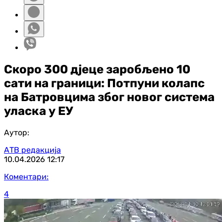
Скоро 300 д‌јеце заробљено 10
сати на граници: Потпуни колапс
на Батровцима због новог система
уласка у ЕУ
Аутор:
АТВ редакција
10.04.2026
12:17
Коментари:
4