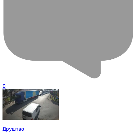
0
Друштво