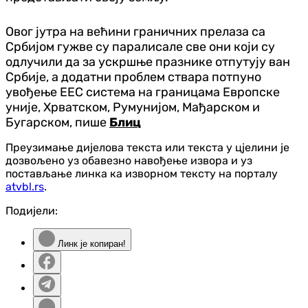
Овог јутра на већини граничних прелаза са
Србијом гужве су паралисале све они који су
одлучили да за ускршње празнике отпутују ван
Србије, а додатни проблем ствара потпуно
увођење ЕЕС система на границама Европске
уније, Хрватском, Румунијом, Мађарском и
Бугарском, пише
Блиц
Преузимање дијелова текста или текста у цјелини је
дозвољено уз обавезно навођење извора и уз
постављање линка ка изворном тексту на порталу
atvbl.rs
.
Подијели:
Линк је копиран!