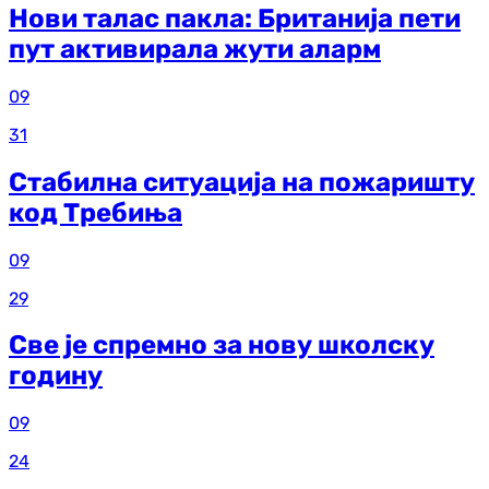
Нови талас пакла: Британија пети
пут активирала жути аларм
09
31
Стабилна ситуација на пожаришту
код Требиња
09
29
Све је спремно за нову школску
годину
09
24