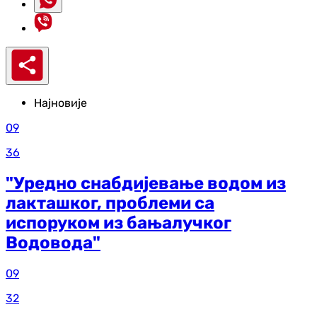
Најновије
09
36
"Уредно снабдијевање водом из
лакташког, проблеми са
испоруком из бањалучког
Водовода"
09
32